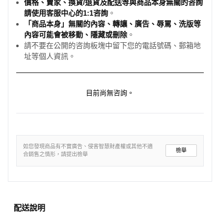
價格、賣家、換貨/退貨及配送等與商品本身無關的咨詢
請使用客服中心的1:1咨詢
。
「商品本身」無關的內容、轉讓、廣告、辱罵、洗版等
內容可能會被移動、隱藏或刪除
。
請不要在公開的咨詢板塊中留下您的電話號碼、郵箱地
址等個人資訊。
目前尚無咨詢。
如您發現商品有不實廣告、侵害智慧財產權或其他不適
檢舉
合銷售之情形，請提出檢舉
配送說明