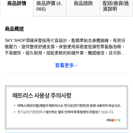
商品詳情
商品評價
(
4,
商品諮詢
配送/換貨/退
066
)
貨說明
商品概述
SKY SHOP頂級床墊採用七區設計，能精準貼合身體曲線，有效分
散壓力，提供整夜舒適支撐。床墊使用高密度低彈性聚氨酯泡棉，
不易變形，經久耐用。搭配柔軟的絎縫外罩，觸感極佳，且可拆卸
清洗，方便保持清潔。卡其色外觀簡約時尚，能輕鬆融入各種臥室
風格。床墊還附贈束帶，方便收納與搬運。讓您輕鬆享受高品質睡
查看更多
眠。