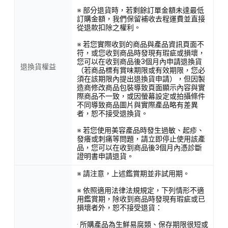
※ 部分退貨時，若剩餘訂單金額未達最低
訂購金額，我們保留補收去程運費並直接
從退款扣除之權利。
※ 若您實際收到的商品與產品資訊頁面不
符，或您收到商品時發現有瑕疵或損壞，
您可以在收到商品後3個月內申請退換貨
退換貨權益
（若商品標有賞味期限或有效期限，您必
須在該期限內提出退換貨申請），但因製
造商修改商品包裝導致頁面顯示內容與實
際商品不一致，或因螢幕設定或拍攝條件
不同導致商品圖片與實際產品略有差異
者，恕不接受退換貨。
※ 若您使用美容產品時發生過敏、起疹、
發癢或刺痛等問題，請立即停止使用該產
品，您可以在收到商品後3個月內憑診斷
證明書申請退貨。
※ 請注意，上述鑑賞期並非試用期。
※ 依照適用法律法規規定，下列情形不適
用鑑賞期，除收到商品時發現有瑕疵或已
損壞者外，恕不接受退貨：
· 所購產品為生鮮易腐類、保存期限很短或