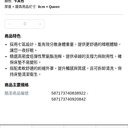
顏色
:
卡其色
厚度 × 寢具用品尺寸
:
8cm × Queen
商品特色
採用七區設計，能有效分散身體重量，提供更舒適的睡眠體驗，
讓您一夜好眠。
精選高密度低彈性聚氨酯泡棉，提供卓越的支撐力與耐用性，確
保床墊不易變形。
搭配柔軟舒適的絎縫外罩，提升觸感與質感，且可拆卸清洗，保
持床墊清潔衛生。
商品主要規格
酷澎商品編號
587173740838922 -
587173740920842