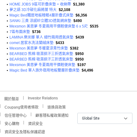
•
HOME JOBS 9區可折疊床墊 + 收納帶
$1,380
•
夢之語 3D冷碳化麻將蓆 特大
$2,108
•
Magic Bed獨居地板睡眠4層折疊式床墊
$6,356
•
SANKi 三貴 涼感紗立體3D透氣網床墊
$490
•
Mexsmon 美思夢 冬夏兩用平價輕便床墊 6 x 5尺
$535
•
7區布面床墊
$736
•
LAMINA 樂米娜 單人 細竹兩用透氣床墊
$439
•
comet 居家水洗法蘭絨床墊
$433
•
Mexsmon 美思夢 冬暖夏涼青竹床墊
$382
•
BEARBED 熊棉 吸濕排汗三折透氣床墊
$950
•
BEARBED 熊棉 吸濕排汗三折透氣床墊
$950
•
Mexsmon 美思夢 冬夏兩用平價輕便床墊
$197
•
Magic Bed 單人族外宿用地板雙層折疊床墊
$4,496
Investor Relations
關於酷澎
Coupang使用者條款
退換貨政策
信任管理中心
顧客隱私權政策通知
Global Site
安心購物
資訊安全
資訊安全及隱私保護認證