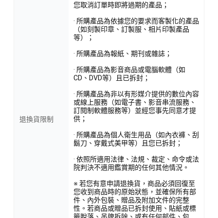
您取消訂單時即將過期的產品；
· 所購產品為依據您的要求而客製化的產品
（如刻製印章、訂製服、相片印製產品
等）；
· 所購產品為報紙、期刊或雜誌；
· 所購產品為影音商品或電腦軟體（如
CD、DVD等）且已拆封；
· 所購產品為非以有形媒介提供的數位內容
或線上服務（如電子書、影音串流服務、
訂閱制軟體服務等）並經您事先同意才提
供；
退換貨限制
· 所購產品為個人衛生用品（如內衣褲、刮
鬍刀、穿戴式美甲等）且您已拆封；
· 依照所適用法律、法規、裁定、命令或法
院判決不適用鑑賞期的任何其他情況。
※ 若您有意申請退換貨，商品必須回復至
您收到商品時的原始狀態，並確保所有部
件、內外包裝、贈品及附加文件的完整
性。若商品或贈品已拆封使用、貼紙或標
籤脫落、吊牌拆除、或有任何部件、包