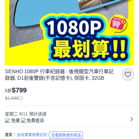
SENHO 1080P 行車紀錄器 - 後視鏡型汽車行車記
錄器, D1前後雙錄(不含記憶卡), 保固卡, 32GB
$799
5折
$1,598
星期二 8/11
預計送達
免運
免費退貨
賣家：
谷百實業有限公司
去看銷售者的商品