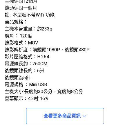
主機保固12個月
鏡頭保固一個月
註 : 本型號不帶WiFi 功能
商品規格：
主機本身重量：約233g
廣角： 120度
錄影格式：MOV
錄影解析度：前鏡頭1080P、後鏡頭480P
影片壓縮格式：H.264
電源線長約：260CM
後鏡頭線長約：6米
後鏡頭為5針
電源規格 ：Mini USB
主機大小:長度約30公分，寬度約8公分
螢幕顯示：4.3吋 16:9
記憶卡：建議C10以上，最大支援32G
◎主機保固12個月，後鏡頭、車充保固一個月
查看更多商品資訊
◎外力損壞 / 操作不當導致機體內部進水、受潮，不在負保
固範圍內。