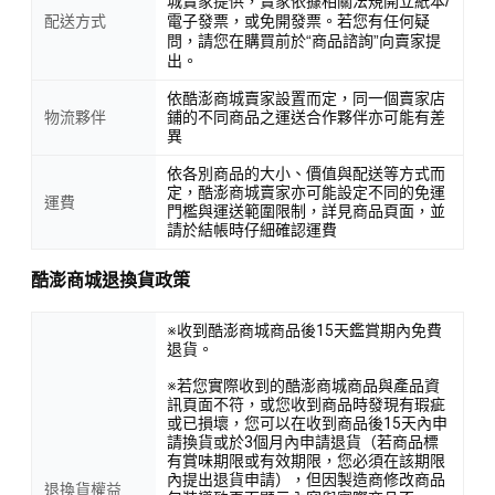
城賣家提供，賣家依據相關法規開立紙本/
配送方式
電子發票，或免開發票。若您有任何疑
問，請您在購買前於“商品諮詢”向賣家提
出。
依酷澎商城賣家設置而定，同一個賣家店
物流夥伴
鋪的不同商品之運送合作夥伴亦可能有差
異
依各別商品的大小、價值與配送等方式而
定，酷澎商城賣家亦可能設定不同的免運
運費
門檻與運送範圍限制，詳見商品頁面，並
請於結帳時仔細確認運費
酷澎商城退換貨政策
※收到酷澎商城商品後15天鑑賞期內免費
退貨。
※若您實際收到的酷澎商城商品與產品資
訊頁面不符，或您收到商品時發現有瑕疵
或已損壞，您可以在收到商品後15天內申
請換貨或於3個月內申請退貨（若商品標
有賞味期限或有效期限，您必須在該期限
內提出退貨申請），但因製造商修改商品
退換貨權益