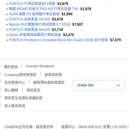
•
PONTUS 行車記錄器自行安裝
$3,679
•
韓國 IROAD 前後方 FHD HD 行車記錄器 TX5
$1,978
•
SUPA 速霸 D5 後視鏡行車記錄器
$1,980
•
PONTUS 自裝黑盒 GD300
$3,078
•
Mando FHD雙鏡頭行車紀錄器 F7 32GB
$7,907
•
PONTUS 自裝黑盒 MA200
$1,718
•
banex 前後鏡頭高畫質行車紀錄器
$2,470
•
PONTUS Premium Connected Black Box Guard 16GB 自行安裝
$7,079
Investor Relations
關於酷澎
Coupang使用者條款
退換貨政策
信任管理中心
顧客隱私權政策通知
Global Site
安心購物
資訊安全
資訊安全及隱私保護認證
加入酷澎商城
公司名稱：酷澎股份有
客服中心：0809-088-810 (免費) / 02-5592-