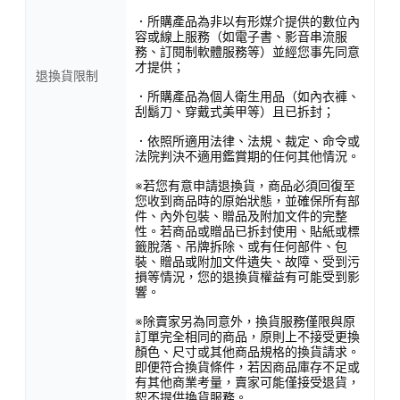
．所購產品為非以有形媒介提供的數位內
容或線上服務（如電子書、影音串流服
務、訂閱制軟體服務等）並經您事先同意
才提供；
退換貨限制
．所購產品為個人衛生用品（如內衣褲、
刮鬍刀、穿戴式美甲等）且已拆封；
．依照所適用法律、法規、裁定、命令或
法院判決不適用鑑賞期的任何其他情況。
※若您有意申請退換貨，商品必須回復至
您收到商品時的原始狀態，並確保所有部
件、內外包裝、贈品及附加文件的完整
性。若商品或贈品已拆封使用、貼紙或標
籤脫落、吊牌拆除、或有任何部件、包
裝、贈品或附加文件遺失、故障、受到污
損等情況，您的退換貨權益有可能受到影
響。
※除賣家另為同意外，換貨服務僅限與原
訂單完全相同的商品，原則上不接受更換
顏色、尺寸或其他商品規格的換貨請求。
即便符合換貨條件，若因商品庫存不足或
有其他商業考量，賣家可能僅接受退貨，
恕不提供換貨服務。