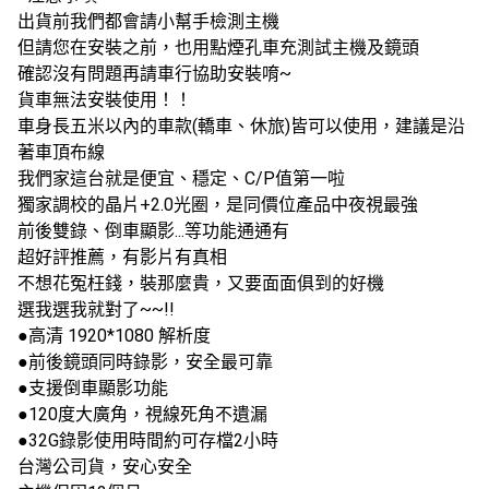
出貨前我們都會請小幫手檢測主機
但請您在安裝之前，也用點煙孔車充測試主機及鏡頭
確認沒有問題再請車行協助安裝唷~
貨車無法安裝使用！！
車身長五米以內的車款(轎車、休旅)皆可以使用，建議是沿
著車頂布線
我們家這台就是便宜、穩定、C/P值第一啦
獨家調校的晶片+2.0光圈，是同價位產品中夜視最強
前後雙錄、倒車顯影...等功能通通有
超好評推薦，有影片有真相
不想花冤枉錢，裝那麼貴，又要面面俱到的好機
選我選我就對了~~!!
●高清 1920*1080 解析度
●前後鏡頭同時錄影，安全最可靠
●支援倒車顯影功能
●120度大廣角，視線死角不遺漏
●32G錄影使用時間約可存檔2小時
台灣公司貨，安心安全