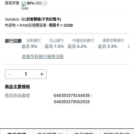
賣家評價
90%
(
50
)
Variation
:
D1前後雙錄(不含記憶卡)
內容物 × RAM/記憶體容量
:
保固卡 × 32GB
銀行回饋
台新銀行
玉山銀行
中國信託銀行
國泰世華銀行
最高
8%
最高
7.5%
最高
6.2%
最高
3.3%
最
查看所有銀行優惠活動
商品主要規格
酷澎商品編號
648383379144838 -
648383379062918