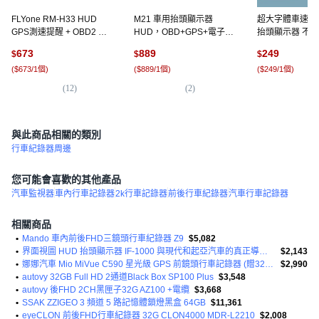
FLYone RM-H33 HUD
M21 車用抬頭顯示器
超大字體車速顯示
GPS測速提醒 + OBD2 雙
HUD，OBD+GPS+電子
抬頭顯示器 不挑
系統多功能汽車抬頭顯示
狗，真人語音播報，GPS
預警, 1個, 黑色
673
889
249
$
$
$
器, 1個, 黑色
測速照相，時速/轉速/水溫
(
$673/1個
)
(
$889/1個
)
(
$249/1個
)
顯示, 1個, M21 台灣測速版
(
12
)
(
2
)
(
3
)
與此商品相關的類別
行車紀錄器周邊
您可能會喜歡的其他產品
汽車監視器
車內行車記錄器
2k行車記錄器
前後行車紀錄器
汽車行車記錄器
相關商品
•
Mando 車內前後FHD三鏡頭行車紀錄器 Z9
$5,082
•
界面視圖 HUD 抬頭顯示器 IF-1000 與現代和起亞汽車的真正導航相連
$2,143
•
娜娜汽車 Mio MiVue C590 星光級 GPS 前鏡頭行車記錄器 (贈32G記憶卡)
$2,990
•
autovy 32GB Full HD 2通道Black Box SP100 Plus
$3,548
•
autovy 後FHD 2CH黑匣子32G AZ100 +電纜
$3,668
•
SSAK ZZIGEO 3 頻道 5 路記憶體鎖燈黑盒 64GB
$11,361
•
eyeCLON 前後FHD行車紀錄器 32G CLON4000 MDR-L2210
$2,008