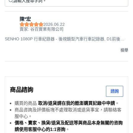
陳*宏
2026.06.22
賣家: 谷百實業有限公司
SENHO 1080P 行車紀錄器 - 後視鏡型汽車行車記錄器, D1前後雙
錄(不含記憶卡), 保固卡, 32GB
檢舉
商品諮詢
諮詢
購買的商品
取消/退貨請在我的酷澎購買記錄中申請
。
商品咨詢及評價板塊不處理取消或退貨事宜，請聯絡客
服中心。
價格、賣家、換貨/退貨及配送等與商品本身無關的咨詢
請使用客服中心的1:1咨詢
。