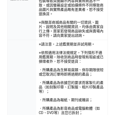
包裝導致頁面顯示內容與實際商品不一
致，或因螢幕設定或拍攝條件不同導致商
品圖片與實際產品略有差異者，恕不接受
退換貨。
※與酷澎商城商品有關的一切資訊、圖
片、說明及其他相關資訊，均係由賣家自
行上傳。買家若發現商品缺失或與賣場內
容不符，請向賣家提出諮詢。
※請注意，上述鑑賞期並非試用期。
※依照適用法律法規規定，下列情形不適
用鑑賞期，除收到商品時發現有瑕疵或已
損壞者外，恕不接受退貨：
．所購產品為生鮮易腐類、保存期限很短
或您取消訂單時即將過期的產品；
．所購產品為依據您的要求而客製化的產
品（如刻製印章、訂製服、相片印製產品
等）；
．所購產品為報紙、期刊或雜誌；
．所購產品為影音商品或電腦軟體（如
CD、DVD等）且您已拆封；