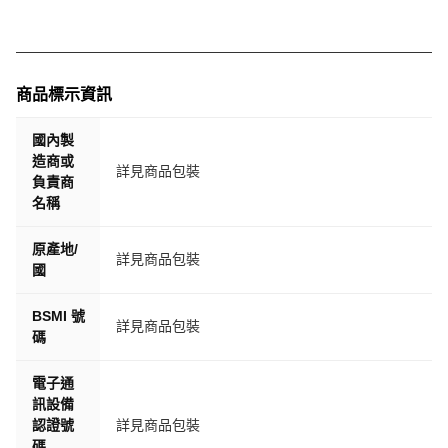
◎主機經安裝定位後，欲更換機器設備(含新品不良故障換
機)，客人須自行負擔拆裝費用。
◎鑑賞期非試用期，安裝後無法退貨，敬請知悉
◎保固期間內維修，會需要負擔來回寄送費用
商品標示資訊
◎ 購買前先確認【點煙孔輸出是否穩定】唷，購買收到商
品後，【請先車充線接上汽車點煙孔】，並確認全部配件都
國內製
正常再請車行安裝喔~
造商或
詳見商品包裝
負責商
名稱
原產地/
詳見商品包裝
國
BSMI 號
詳見商品包裝
碼
電子通
訊設備
認證號
詳見商品包裝
碼