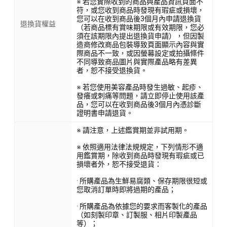
※ 若您實際收到的商品與產品資訊頁面不
符，或您收到商品時發現有瑕疵或損壞，
您可以在收到商品後3個月內申請退換貨
退換貨權益
（若商品標有賞味期限或有效期限，您必
須在該期限內提出退換貨申請），但因製
造商修改商品包裝導致頁面顯示內容與實
際商品不一致，或因螢幕設定或拍攝條件
不同導致商品圖片與實際產品略有差異
者，恕不接受退換貨。
※ 若您使用美容產品時發生過敏、起疹、
發癢或刺痛等問題，請立即停止使用該產
品，您可以在收到商品後3個月內憑診斷
證明書申請退貨。
※ 請注意，上述鑑賞期並非試用期。
※ 依照適用法律法規規定，下列情形不適
用鑑賞期，除收到商品時發現有瑕疵或已
損壞者外，恕不接受退貨：
· 所購產品為生鮮易腐類、保存期限很短或
您取消訂單時即將過期的產品；
· 所購產品為依據您的要求而客製化的產品
（如刻製印章、訂製服、相片印製產品
等）；