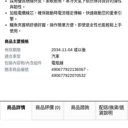
採用優質絕緣外皮，柔軟耐用，寒冷天氣下依然保持良好的彈性
與韌性。
加粗電纜線芯，確保啟動時電流穩定傳輸，快速啟動您的愛車引
擎。
鱷魚夾握柄舒適好握，操作簡單方便，即使是女性也能輕鬆上手
使用。
商品主要規格
保存期限
2034-11-04 或以後
適合車型
汽車
包裝內容物/內含組件
電瓶線
酷澎商品編號
490677922136067 -
490677922070532
商品詳情
商品評價
(
0
)
商品諮詢
配送/換貨/退
貨說明