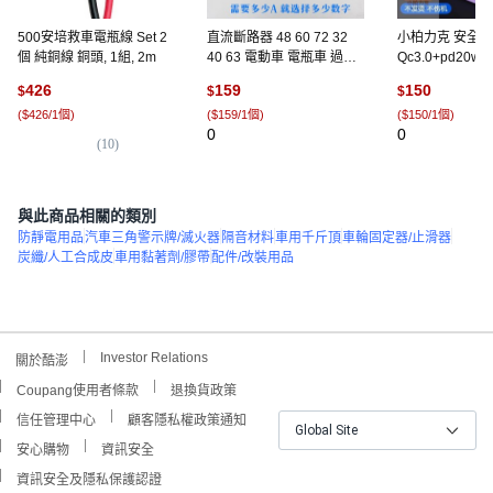
500安培救車電瓶線 Set 2
直流斷路器 48 60 72 32
小柏力克 安全穩定
個 純銅線 銅頭, 1組, 2m
40 63 電動車 電瓶車 過載
Qc3.0+pd20
保護 7, 1個, 電動車直流空
明黑盒】
426
159
150
$
$
$
開1P,40A 電瓶60V
(
$426/1個
)
(
$159/1個
)
(
$150/1個
)
0
0
(
10
)
與此商品相關的類別
防靜電用品
汽車三角警示牌/滅火器
隔音材料
車用千斤頂
車輪固定器/止滑器
炭纖/人工合成皮
車用黏著劑/膠帶
配件/改裝用品
Investor Relations
關於酷澎
Coupang使用者條款
退換貨政策
信任管理中心
顧客隱私權政策通知
Global Site
安心購物
資訊安全
資訊安全及隱私保護認證