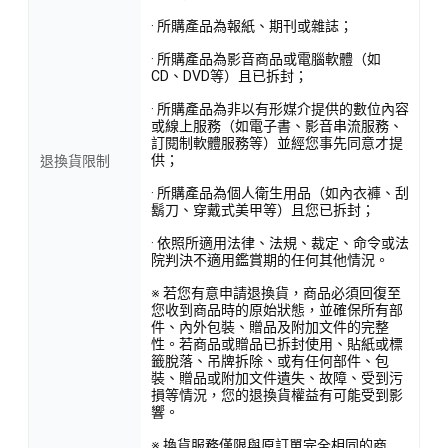
· 所購產品為報紙、期刊或雜誌；
· 所購產品為影音商品或電腦軟體（如
CD、DVD等）且已拆封；
· 所購產品為非以有形媒介提供的數位內容
或線上服務（如電子書、影音串流服務、
訂閱制軟體服務等）並經您事先同意才提
供；
退換貨限制
· 所購產品為個人衛生用品（如內衣褲、刮
鬍刀、穿戴式美甲等）且您已拆封；
· 依照所適用法律、法規、裁定、命令或法
院判決不適用鑑賞期的任何其他情況。
※ 若您有意申請退換貨，商品必須回復至
您收到商品時的原始狀態，並確保所有部
件、內外包裝、贈品及附加文件的完整
性。若商品或贈品已拆封使用、貼紙或標
籤脫落、吊牌拆除、或有任何部件、包
裝、贈品或附加文件遺失、故障、受到污
損等情況，您的退換貨權益有可能受到影
響。
※ 換貨服務僅限與原訂單完全相同的商