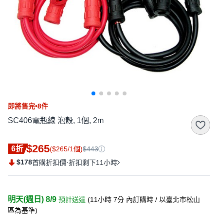
即將售完•8件
SC406電瓶線 泡殼, 1個, 2m
$265
6折
($265/1個)
$443
$178
·
首購折扣價
折扣剩下11小時
明天(週日) 8/9
預計送達
(
11小時 7分
內訂購時
/ 以臺北市松山
區為基準
)