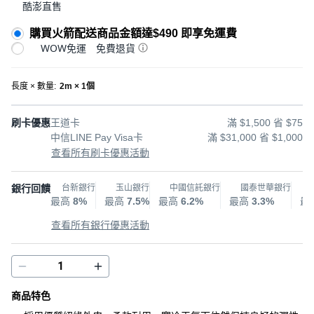
酷澎直售
購買火箭配送商品金額達$490 即享免運費
WOW免運
免費退貨
長度 × 數量
:
2m × 1個
刷卡優惠
王道卡
滿 $1,500 省 $75
中信LINE Pay Visa卡
滿 $31,000 省 $1,000
查看所有刷卡優惠活動
銀行回饋
台新銀行
玉山銀行
中國信託銀行
國泰世華銀行
最高
8%
最高
7.5%
最高
6.2%
最高
3.3%
最
查看所有銀行優惠活動
商品特色