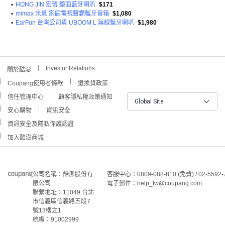
•
HONG JIN 宏晉 鏡面藍牙喇叭
$171
•
mimax 米覓 家庭電視聲霸藍牙音箱
$1,080
•
EarFun 台灣公司貨 UBOOM L 無線藍牙喇叭
$1,980
Investor Relations
關於酷澎
Coupang使用者條款
退換貨政策
信任管理中心
顧客隱私權政策通知
Global Site
安心購物
資訊安全
資訊安全及隱私保護認證
加入酷澎商城
公司名稱：酷澎股份有
客服中心：0809-088-810 (免費) / 02-5592-
限公司
電子郵件：help_tw@coupang.com
聯繫地址：11049 台北
市信義區信義路五段7
號13樓之1
統編：91002999