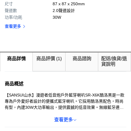
尺寸
87 x 87 x 250mm
聲道數
2.0聲道設計
功率/功耗
30W
查看更多
商品詳情
商品評價
(
1
)
商品諮詢
配送/換貨/退
貨說明
商品概述
【SANSUI山水】漫遊者低音炮戶外藍芽喇叭SR-X6K酷洛黑是一款
專為戶外愛好者設計的便攜式藍牙喇叭。它採用酷洛黑配色，時尚
有型，內建30W大功率輸出，提供震撼的低音效果。無線藍牙連
接，擺脫線材束縛，讓您自由自在地享受音樂。此外，它還具備
IPX5防水等級，無懼風雨，讓您在戶外也能安心使用。附贈收納
查看更多
袋，方便您隨身攜帶，隨時隨地享受音樂的樂趣。