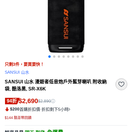
只剩
3
件，
要買要快！
SANSUI 山水
SANSUI 山水 漫遊者低音炮戶外藍芽喇叭 附收納
袋, 酷洛黑, SR-X6K
$2,690
94折
$2,890
$200
·
首購折扣價
折扣剩下5小時
$144 酷澎幣回饋