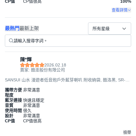
CP值
CP值很高
100
%
查看詳情
最熱門
最新上架
所有星級
陳*輝
2026.02.18
賣家: 酷澎股份有限公司
SANSUI 山水 漫遊者低音炮戶外藍芽喇叭 附收納袋, 酷洛黑, SR-
X6K
攜帶方便
非常滿意
程度
藍牙連接
快速且穩定
音質
非常滿意
使用時間
很久
設計
非常滿意
CP值
CP值很高
檢舉