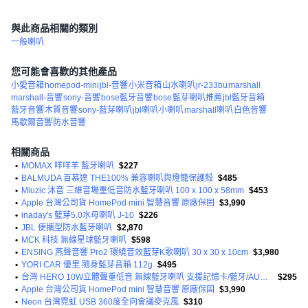
與此商品相關的類別
一般喇叭
您可能會喜歡的其他產品
小愛音箱
homepod-mini
jbl-音響
小米音箱
山水喇叭
jr-233bu
marshall
marshall-音響
sony-音響
bose藍牙音響
bose
藍芽喇叭推薦
jbl藍牙音箱
藍牙音響
木質音響
sony-藍芽喇叭
jbl喇叭
小喇叭
marshall喇叭
白色音響
馬歇爾音響
防水音響
相關商品
•
MOMAX 咩咩羊 藍牙喇叭
$227
•
BALMUDA 百慕達 THE100% 兼容喇叭與燈籠保護殼
$485
•
Miuzic 沐音 三維音場重低音防水藍牙喇叭 100 x 100 x 58mm
$453
•
Apple 台灣公司貨 HomePod mini 智慧音響 原廠保固
$3,990
•
inaday's 藍芽5.0水母喇叭 J-10
$226
•
JBL 便攜型防水藍牙喇叭
$2,870
•
MCK 科技 無線星球藍牙喇叭
$598
•
ENSING 燕聲音響 Pro2 環繞音效藍芽K歌喇叭 30 x 30 x 10cm
$3,980
•
YORI CAR 優里 隨身藍芽音箱 112g
$495
•
台灣 HERO 10W立體聲重低音 無線藍牙喇叭 支援記憶卡/藍牙/AUX/USB
$295
•
Apple 台灣公司貨 HomePod mini 智慧音響 原廠保固
$3,990
•
Neon 台灣霓虹 USB 360度全向會議麥克風
$310