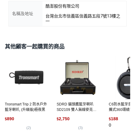
酷澎股份有限公司
名稱及地址
台灣台北市信義區信義路五段7號13樓之
一
其他顧客一起購買的商品
Tronsmart Trip 2 防水戶外
SDRD 貓頭鷹藍牙喇叭
C6防水藍牙音箱
藍牙喇叭, (升級版)極夜黑
SD2109 雙人無線麥克風
攜式360環繞音
KTV重低音音響 露營會議
水無線喇叭, 300
890
2,750
188
$
$
$
適用, 黑色+防噴套
3004
0
(
2
)
(
3
)