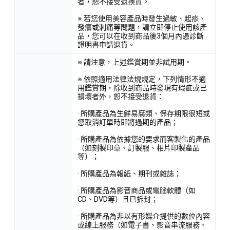
者，恕不接受退換貨。
※ 若您使用美容產品時發生過敏、起疹、
發癢或刺痛等問題，請立即停止使用該產
品，您可以在收到商品後3個月內憑診斷
證明書申請退貨。
※ 請注意，上述鑑賞期並非試用期。
※ 依照適用法律法規規定，下列情形不適
用鑑賞期，除收到商品時發現有瑕疵或已
損壞者外，恕不接受退貨：
· 所購產品為生鮮易腐類、保存期限很短或
您取消訂單時即將過期的產品；
· 所購產品為依據您的要求而客製化的產品
（如刻製印章、訂製服、相片印製產品
等）；
· 所購產品為報紙、期刊或雜誌；
· 所購產品為影音商品或電腦軟體（如
CD、DVD等）且已拆封；
· 所購產品為非以有形媒介提供的數位內容
或線上服務（如電子書、影音串流服務、