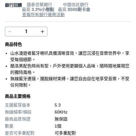
國泰世華銀行
中國信託銀行
銀行回饋
最高
3.3%小樹點
最高
$500刷卡金
查看所有銀行優惠活動
商品特色
山水漫遊者藍牙喇叭具備清晰音效，讓您沉浸在音樂世界中，享
受每個細節。
酷洛黑配色時尚有型，戶外使用更顯個人品味，隨時隨地展現您
的獨特風格。
無線藍牙連接，擺脫線材束縛，讓您自由自在地享受音樂，不受
任何限制。
商品主要規格
支援藍芽版本
5.3
無線頻率/頻段
60KHz
廠商品質保證
無保固
數量
1個
是否可多重配對
可多重配對