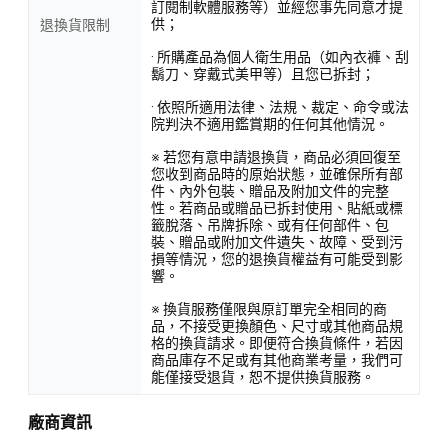
訂閱制軟體服務等）並經您事先同意才提
供；
退換貨限制
· 所購產品為個人衛生用品（如內衣褲、刮
鬍刀、穿戴式美甲等）且您已拆封；
· 依照所適用法律、法規、裁定、命令或法
院判決不適用鑑賞期的任何其他情況。
※ 若您有意申請退換貨，商品必須回復至
您收到商品時的原始狀態，並確保所有部
件、內外包裝、贈品及附加文件的完整
性。若商品或贈品已拆封使用、貼紙或標
籤脫落、吊牌拆除、或有任何部件、包
裝、贈品或附加文件遺失、故障、受到污
損等情況，您的退換貨權益有可能受到影
響。
※ 換貨服務僅限與原訂單完全相同的商
品，不接受更換顏色、尺寸或其他商品規
格的換貨請求。即便符合換貨條件，若因
商品庫存不足或有其他商業考量，我們可
能僅接受退貨，恕不提供換貨服務。
廠商資訊