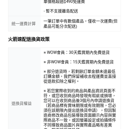
單價格超過$490免運費
- 暫不支援離島配送
一筆訂單中有數個產品，僅收一次運費(但
統一運費計算
產品可能分次配送)
火箭速配退換貨政策
※ WOW會員：30天鑑賞期內免費退貨
※ 非WOW會員：15天鑑賞期內免費退貨
※ 部分退貨時，若剩餘訂單金額未達最低
訂購金額，我們保留補收去程運費並直接
從退款扣除之權利。
※ 若您實際收到的商品與產品資訊頁面不
符，或您收到商品時發現有瑕疵或損壞，
您可以在收到商品後3個月內申請退換貨
退換貨權益
（若商品標有賞味期限或有效期限，您必
須在該期限內提出退換貨申請），但因製
造商修改商品包裝導致頁面顯示內容與實
際商品不一致，或因螢幕設定或拍攝條件
不同導致商品圖片與實際產品略有差異