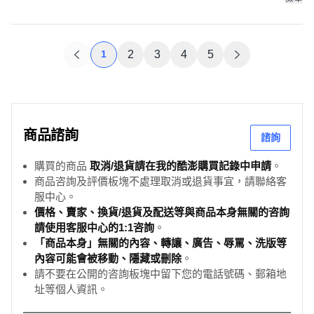
1
2
3
4
5
商品諮詢
諮詢
購買的商品
取消/退貨請在我的酷澎購買記錄中申請
。
商品咨詢及評價板塊不處理取消或退貨事宜，請聯絡客
服中心。
價格、賣家、換貨/退貨及配送等與商品本身無關的咨詢
請使用客服中心的1:1咨詢
。
「商品本身」無關的內容、轉讓、廣告、辱罵、洗版等
內容可能會被移動、隱藏或刪除
。
請不要在公開的咨詢板塊中留下您的電話號碼、郵箱地
址等個人資訊。