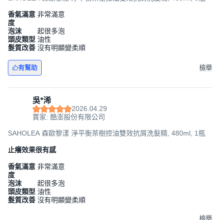
香氣滿意
非常滿意
度
泡沫
起很多泡
頭皮類型
油性
髮質改善
沒有明顯變柔順
有幫助
檢舉
吳*浠
2026.04.29
賣家: 酷澎股份有限公司
SAHOLEA 森歐黎漾 淨平衡茶樹控油雙效抗屑洗髮精, 480ml, 1瓶
止癢效果很有感
香氣滿意
非常滿意
度
泡沫
起很多泡
頭皮類型
油性
髮質改善
沒有明顯變柔順
檢舉