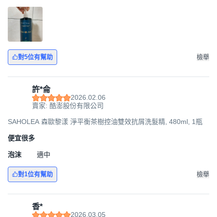
對5位有幫助
檢舉
許*侖
2026.02.06
賣家: 酷澎股份有限公司
SAHOLEA 森歐黎漾 淨平衡茶樹控油雙效抗屑洗髮精, 480ml, 1瓶
便宜很多
泡沫
適中
對1位有幫助
檢舉
香*
2026.03.05