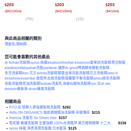
480ml, 1件
精, 480ml, 1瓶
480ml, 1瓶
203
203
203
$
$
$
(
$42/100ml
)
(
$42/100ml
)
(
$4/10ml
)
(
701
)
(
232
)
(
1
與此商品相關的類別
潤髮乳/潤絲精
您可能會喜歡的其他產品
dr-forhair洗髮精
syoss-絲蘊
treatroom
herbal-essences
愛茉詩洗髮精
黑豆脫髮
elastine
milkbaobab洗髮
pantene-潘婷
dr-groot啤酒酵母健髮洗髮精
多芬洗髮精
kao-花王
aveda洗髮精
蘭蔻
金美克能洗髮精
花王洗髮精
labo-h
tresemme
essential-逸萱秀
去屑洗髮精
蔻蘿蘭
平衡洗髮精
amos綠茶洗髮精
染髮洗髮精
控油洗髮精
tsubaki洗髮乳
海倫仙度絲洗髮精
ryo-呂
dr-ato
drmorin養髮液-drran雞蛋洗髮精
相關商品
•
RYO 呂 發酵人蔘強健髮根洗髮精
$282
•
AVALON ORGANICS 頭皮調理精油洗髮精 茶樹薄荷
$215
•
Arencia 洗髮皂 Go Green Hair
$157
•
雪芙蘭 養護洗髮精 生薑強韌 100%台灣植萃 東方植物精華 十二大無添加
$156
•
syoss 絲蘊 淨透清潤洗髮露 日本藍藻
$125