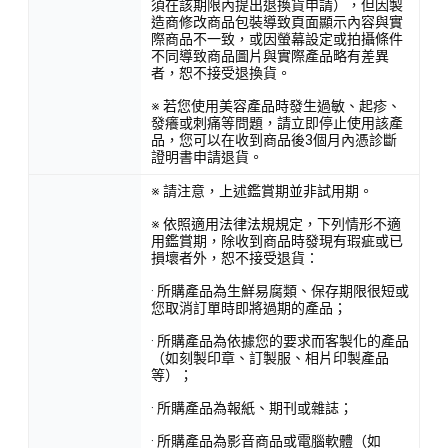
須在該期限內提出退換貨申請），但因製
造商修改商品包裝導致頁面顯示內容與實
際商品不一致，或因螢幕設定或拍攝條件
不同導致商品圖片與實際產品略有差異
者，恕不接受退換貨。
※ 若您使用美容產品時發生過敏、起疹、
發癢或刺痛等問題，請立即停止使用該產
品，您可以在收到商品後3個月內憑診斷
證明書申請退貨。
※ 請注意，上述鑑賞期並非試用期。
※ 依照適用法律法規規定，下列情形不適
用鑑賞期，除收到商品時發現有瑕疵或已
損壞者外，恕不接受退貨：
· 所購產品為生鮮易腐類、保存期限很短或
您取消訂單時即將過期的產品；
· 所購產品為依據您的要求而客製化的產品
（如刻製印章、訂製服、相片印製產品
等）；
· 所購產品為報紙、期刊或雜誌；
· 所購產品為影音商品或電腦軟體（如