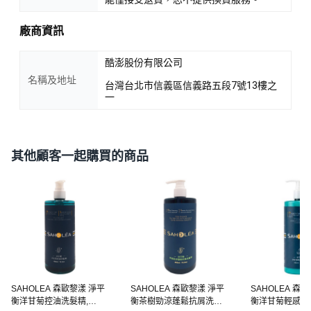
廠商資訊
酷澎股份有限公司
名稱及地址
台灣台北市信義區信義路五段7號13樓之
一
其他顧客一起購買的商品
SAHOLEA 森歐黎漾 淨平
SAHOLEA 森歐黎漾 淨平
SAHOLEA 森
衡洋甘菊控油洗髮精,
衡茶樹勁涼蓬鬆抗屑洗髮
衡洋甘菊輕感護