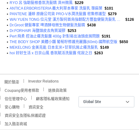
•
RYO 呂 強韌髮根香氛洗髮精 濟州微風
$229
•
ANTICA ERBORISTERIA 義大利草本專家 洗髮乳 蕁麻葉
$101
•
PANTENE 潘婷 原廠公司貨 PRO-V水潤洗髮露 密集修護型
$279
•
WAI YUEN TONG 位元堂 漢方製何首烏強韌配方豐盈健髮洗髮乳 旅行用
$126
•
Dr.Groot 健髮專家 啤酒酵母微生物健髮洗髮精
$438
•
Dr.FORHAIR 海鹽頭皮去角質凝膠
$253
•
Pert 飛柔 控油止癢洗髮露 400g 針對易出油頭皮屑問題
$191
•
THE BODY SHOP 美體小舖 葡萄籽修護亮麗露(60ml)-國際航空版
$650
•
MEKELONG 金美克能 日本玄米+甘草抗屑止癢洗髮乳
$149
•
hoi 好好生活 x 日京山風 香氛賦活洗髮露 侘寂之日
$263
Investor Relations
關於酷澎
Coupang使用者條款
退換貨政策
信任管理中心
顧客隱私權政策通知
Global Site
安心購物
資訊安全
資訊安全及隱私保護認證
加入酷澎商城