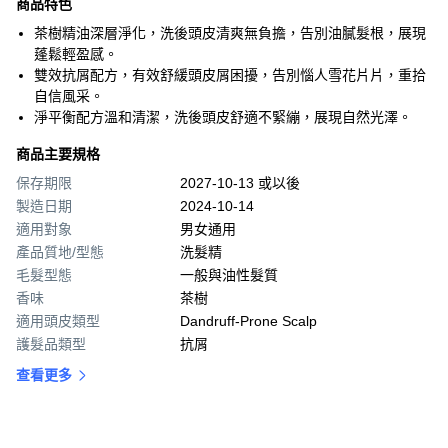
商品特色
茶樹精油深層淨化，洗後頭皮清爽無負擔，告別油膩髮根，展現
蓬鬆輕盈感。
雙效抗屑配方，有效舒緩頭皮屑困擾，告別惱人雪花片片，重拾
自信風采。
淨平衡配方溫和清潔，洗後頭皮舒適不緊繃，展現自然光澤。
商品主要規格
保存期限
2027-10-13 或以後
製造日期
2024-10-14
適用對象
男女通用
產品質地/型態
洗髮精
毛髮型態
一般與油性髮質
香味
茶樹
適用頭皮類型
Dandruff-Prone Scalp
護髮品類型
抗屑
查看更多