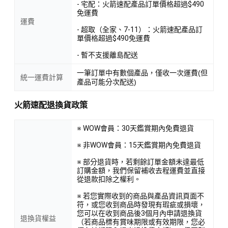
- 宅配：火箭速配產品訂單價格超過$490
免運費
運費
- 超取（全家、7-11）：火箭速配產品訂
單價格超過$490免運費
- 暫不支援離島配送
一筆訂單中有數個產品，僅收一次運費(但
統一運費計算
產品可能分次配送)
火箭速配退換貨政策
※ WOW會員：30天鑑賞期內免費退貨
※ 非WOW會員：15天鑑賞期內免費退貨
※ 部分退貨時，若剩餘訂單金額未達最低
訂購金額，我們保留補收去程運費並直接
從退款扣除之權利。
※ 若您實際收到的商品與產品資訊頁面不
符，或您收到商品時發現有瑕疵或損壞，
您可以在收到商品後3個月內申請退換貨
退換貨權益
（若商品標有賞味期限或有效期限，您必