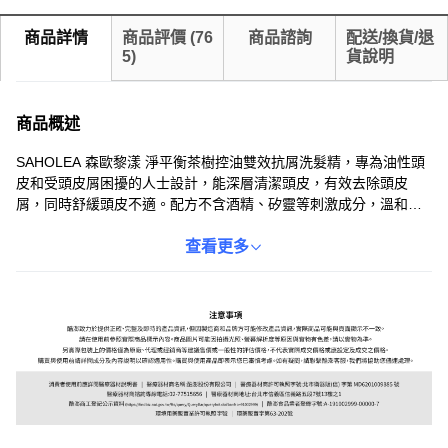
商品詳情
商品評價
(
76
商品諮詢
配送/換貨/退
5
)
貨說明
商品概述
SAHOLEA 森歐黎漾 淨平衡茶樹控油雙效抗屑洗髮精，專為油性頭
皮和受頭皮屑困擾的人士設計，能深層清潔頭皮，有效去除頭皮
屑，同時舒緩頭皮不適。配方不含酒精、矽靈等刺激成分，溫和呵
護頭皮，洗後頭皮清爽無負擔，髮絲蓬鬆柔順。480ml 的容量，
查看更多