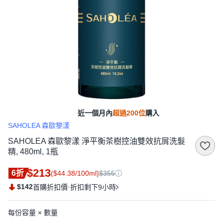
近一個月內
超過200位
購入
SAHOLEA 森歐黎漾
SAHOLEA 森歐黎漾 淨平衡茶樹控油雙效抗屑洗髮
精, 480ml, 1瓶
$213
6折
($44.38/100ml)
$355
$142
·
首購折扣價
折扣剩下9小時
每份容量 × 數量