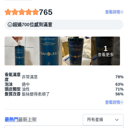
765
查看詳情
超過700位感到滿意
1
查看更多
香氣滿意
非常滿意
79
%
度
泡沫
適中
63
%
頭皮類型
油性
71
%
髮質改善
髮絲變得柔順了
56
%
查看詳情
最熱門
最新上架
所有星級