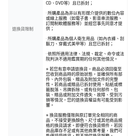
CD、DVD等）且已拆封；
· 所購產品為非以有形媒介提供的數位內容
或線上服務（如電子書、影音串流服務、
訂閱制軟體服務等）並經您事先同意才提
供；
退換貨限制
· 所購產品為個人衛生用品（如內衣褲、刮
鬍刀、穿戴式美甲等）且您已拆封；
· 依照所適用法律、法規、裁定、命令或法
院判決不適用鑑賞期的任何其他情況。
※ 若您有意申請退換貨，商品必須回復至
您收到商品時的原始狀態，並確保所有部
件、內外包裝、贈品及附加文件的完整
性。若商品或贈品已拆封使用、貼紙或標
籤脫落、吊牌拆除、或有任何部件、包
裝、贈品或附加文件遺失、故障、受到污
損等情況，您的退換貨權益有可能受到影
響。
※ 換貨服務僅限與原訂單完全相同的商
品，不接受更換顏色、尺寸或其他商品規
格的換貨請求。即便符合換貨條件，若因
商品庫存不足或有其他商業考量，我們可
能僅接受退貨，恕不提供換貨服務。