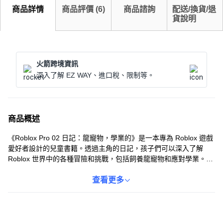
商品詳情
商品評價
(
6
)
商品諮詢
配送/換貨/退
貨說明
火箭跨境資訊
深入了解 EZ WAY、進口稅、限制等。
商品概述
《Roblox Pro 02 日記：龍寵物，學業的》是一本專為 Roblox 遊戲
愛好者設計的兒童書籍。透過主角的日記，孩子們可以深入了解
Roblox 世界中的各種冒險和挑戰，包括飼養龍寵物和應對學業。這
本書不僅能激發孩子們的閱讀興趣，還能培養他們的創造力和解決
問題的能力。精美的插圖和生動的故事，讓孩子們在輕鬆愉快的氛
查看更多
圍中學習和成長。適合所有喜歡 Roblox 遊戲的孩子們閱讀。