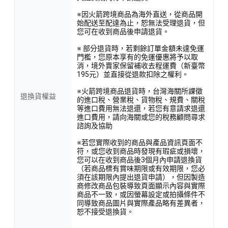
※因火箭跨境商品為海外直送，從商品開
始配送至配達為止，恕無法受理退貨，但
您可在收到商品後申請退貨。
※ 部分退貨時，若剩餘訂單金額未達免運
門檻，您原本享有的免運優惠將予以取
消，境外賣家保留補收去程運費（新臺幣
195元）並直接從退款扣除之權利。
※火箭跨境商品退貨時，台灣海關所課徵
退換貨權益
的進口稅、營業稅、貨物稅、規費、關稅
等進口費用無法退還，若您有意請求退還
進口費用，請向海關或您的稅務顧問尋求
諮詢及協助
※若您實際收到的商品與產品資訊頁面不
符，或您收到商品時發現有瑕疵或損壞，
您可以在收到商品後3個月內申請退換貨
（若商品標有賞味期限或有效期限，您必
須在該期限內提出退貨申請），但因製造
商修改商品包裝導致頁面顯示內容與實際
商品不一致，或因螢幕設定或拍攝條件不
同導致商品圖片與實際產品略有差異者，
恕不接受退換貨。