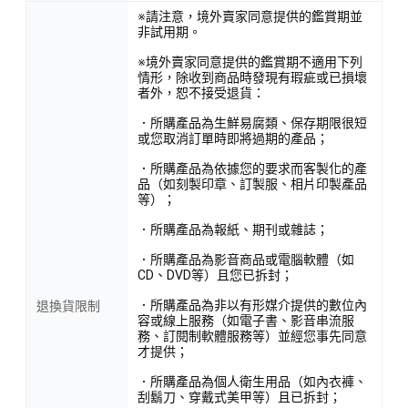
※請注意，境外賣家同意提供的鑑賞期並
非試用期。
※境外賣家同意提供的鑑賞期不適用下列
情形，除收到商品時發現有瑕疵或已損壞
者外，恕不接受退貨：
．所購產品為生鮮易腐類、保存期限很短
或您取消訂單時即將過期的產品；
．所購產品為依據您的要求而客製化的產
品（如刻製印章、訂製服、相片印製產品
等）；
．所購產品為報紙、期刊或雜誌；
．所購產品為影音商品或電腦軟體（如
CD、DVD等）且您已拆封；
．所購產品為非以有形媒介提供的數位內
退換貨限制
容或線上服務（如電子書、影音串流服
務、訂閱制軟體服務等）並經您事先同意
才提供；
．所購產品為個人衛生用品（如內衣褲、
刮鬍刀、穿戴式美甲等）且已拆封；