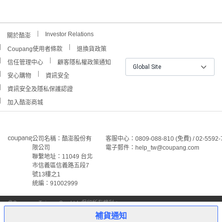
Investor Relations
關於酷澎
Coupang使用者條款
退換貨政策
信任管理中心
顧客隱私權政策通知
Global Site
安心購物
資訊安全
資訊安全及隱私保護認證
加入酷澎商城
公司名稱：酷澎股份有
客服中心：0809-088-810 (免費) / 02-5592-
限公司
電子郵件：help_tw@coupang.com
聯繫地址：11049 台北
市信義區信義路五段7
號13樓之1
統編：91002999
©Coupang Taiwan Co., Ltd. 保留所有權利。
本網站上顯示的所有商標、標誌和服務標誌均為酷澎股份有
補貨通知
限公司和/或其在美國和其他國家/地區註冊之關聯公司之所