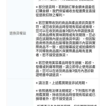
※ 部分退貨時，若剩餘訂單金額未達最低
訂購金額，我們保留補收去程運費並直接
從退款扣除之權利。
※ 若您實際收到的商品與產品資訊頁面不
符，或您收到商品時發現有瑕疵或損壞，
您可以在收到商品後3個月內申請退換貨
退換貨權益
（若商品標有賞味期限或有效期限，您必
須在該期限內提出退換貨申請），但因製
造商修改商品包裝導致頁面顯示內容與實
際商品不一致，或因螢幕設定或拍攝條件
不同導致商品圖片與實際產品略有差異
者，恕不接受退換貨。
※ 若您使用美容產品時發生過敏、起疹、
發癢或刺痛等問題，請立即停止使用該產
品，您可以在收到商品後3個月內憑診斷
證明書申請退貨。
※ 請注意，上述鑑賞期並非試用期。
※ 依照適用法律法規規定，下列情形不適
用鑑賞期，除收到商品時發現有瑕疵或已
損壞者外，恕不接受退貨：