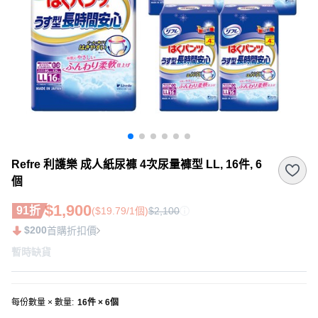
Refre 利護樂 成人紙尿褲 4次尿量褲型 LL, 16件, 6
個
$1,900
91折
($19.79/1個)
$2,100
$200
首購折扣價
暫時缺貨
每份數量 × 數量
:
16件 × 6個