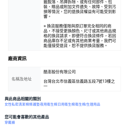
籤脫落、吊牌拆除、或有任何部件、包
裝、贈品或附加文件遺失、故障、受到污
損等情況，您的退換貨權益有可能受到影
響。
※ 換貨服務僅限與原訂單完全相同的商
品，不接受更換顏色、尺寸或其他商品規
格的換貨請求。即便符合換貨條件，若因
商品庫存不足或有其他商業考量，我們可
能僅接受退貨，恕不提供換貨服務。
廠商資訊
酷澎股份有限公司
名稱及地址
台灣台北市信義區信義路五段7號13樓之
一
與此商品相關的類別
女性私密清潔
棉條
護墊
夜用衛生棉
日用衛生棉
衛生棉/生理用品
您可能會喜歡的其他產品
穿戴褲