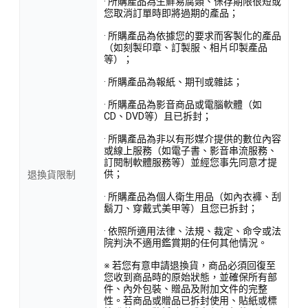
· 所購產品為生鮮易腐類、保存期限很短或
您取消訂單時即將過期的產品；
· 所購產品為依據您的要求而客製化的產品
（如刻製印章、訂製服、相片印製產品
等）；
· 所購產品為報紙、期刊或雜誌；
· 所購產品為影音商品或電腦軟體（如
CD、DVD等）且已拆封；
· 所購產品為非以有形媒介提供的數位內容
或線上服務（如電子書、影音串流服務、
訂閱制軟體服務等）並經您事先同意才提
供；
退換貨限制
· 所購產品為個人衛生用品（如內衣褲、刮
鬍刀、穿戴式美甲等）且您已拆封；
· 依照所適用法律、法規、裁定、命令或法
院判決不適用鑑賞期的任何其他情況。
※ 若您有意申請退換貨，商品必須回復至
您收到商品時的原始狀態，並確保所有部
件、內外包裝、贈品及附加文件的完整
性。若商品或贈品已拆封使用、貼紙或標