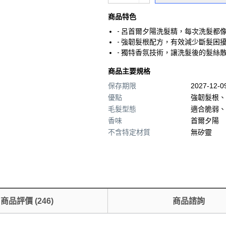
商品特色
- 呂首爾夕陽洗髮精，每次洗髮都
- 強韌髮根配方，有效減少斷髮困
- 獨特香氛技術，讓洗髮後的髮絲
商品主要規格
保存期限
2027-12-
優點
強韌髮根、
毛髮型態
適合脆弱、
香味
首爾夕陽
不含特定材質
無矽靈
商品評價
(
246
)
商品諮詢