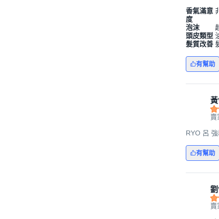
香氣滿意
度
泡沫
頭皮類型
髮質改善
有幫助
黃
賣
RYO 呂 
有幫助
劉
賣