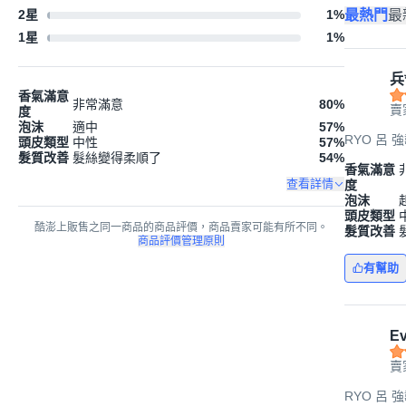
最熱門
最
2星
1
%
1星
1
%
兵
香氣滿意
非常滿意
80
%
賣
度
泡沫
適中
57
%
RYO 呂 
頭皮類型
中性
57
%
髮質改善
髮絲變得柔順了
54
%
香氣滿意
查看詳情
度
泡沫
頭皮類型
酷澎上販售之同一商品的商品評價，商品賣家可能有所不同。
髮質改善
商品評價管理原則
有幫助
E
賣
RYO 呂 