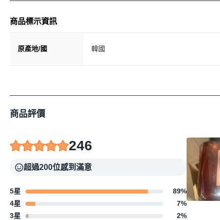
商品標示資訊
原產地/國
韓國
商品評價
246
超過200位感到滿意
5星
89
%
4星
7
%
3星
2
%