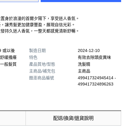
像置身於浪漫的首爾夕陽下，享受迷人香氛。
擾，讓秀髮更加健康豐盈，展現自信光彩。
散發持久迷人香氣，一整天都感覺清新舒暢。
09 或以後
製造日期
2024-12-10
舒緩搔癢
特色
有效去除頭皮異味
一般髮質
產品質地/型態
洗髮精
主商品/補充包
主商品
酷澎商品編號
499417324945414 -
499417324896263
配送/換貨/退貨說明