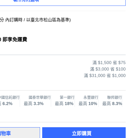
7分
內訂購時
/ 以臺北市松山區為基準
)
0 即享免運費
滿 $1,500 省 $75
滿 $3,000 省 $100
滿 $31,000 省 $1,000
中國信託銀行
國泰世華銀行
第一銀行
永豐銀行
聯邦銀行
兆
高
6.2%
最高
3.3%
最高
18%
最高
10%
最高
8.3%
最高
購物車
立即購買