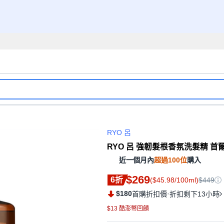
RYO 呂
RYO 呂 強韌髮根香氛洗髮精 首爾夕陽
近一個月內
超過100位
購入
$269
6折
($45.98/100ml)
$449
$180
·
首購折扣價
折扣剩下13小時
$13 酷澎幣回饋