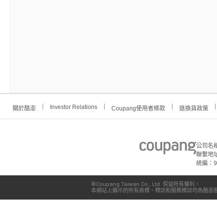
Investor Relations
關於酷澎
Coupang使用者條款
退換貨政策
公司名
聯繫地址
統編：91
©Coupang Taiwan Co., Ltd. 保留所有權利。
本網站上顯示的所有商標、標誌和服務標誌均為酷澎股