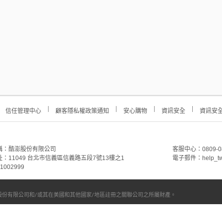
信任管理中心
顧客隱私權政策通知
安心購物
資訊安全
資訊安
稱：酷澎股份有限公司
客服中心：0809-088-
：11049 台北市信義區信義路五段7號13樓之1
電子郵件：help_tw
002999
份有限公司和/或其在美國和其他國家/地區註冊之關聯公司之所屬財產。