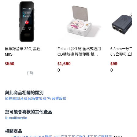
無線錄音筆 32G, 黑色,
Felsted 菲仕德 全格式通用
6.3mm一分二
M8S
CD播放機 輕薄便攜 雙向
6.3公轉母 立
藍牙 USB/AUX 音樂播放
轉接頭, 雙6.3mm
550
1,690
99
$
$
$
器, 白色, X3B
TS 單音
0
0
(
18
)
與此商品相關的類別
節拍器
調音器
音箱
效果器
PA 音響設備
您可能會喜歡的其他產品
ik-multimedia
相關商品