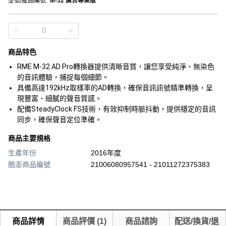
型號/產品編號
:
M-32 廣告專業版
商品特色
RME M-32 AD Pro轉換器提供清晰音質，讓您享受純淨、無染色
的音訊體驗，捕捉每個細節。
具備高達192kHz取樣率的AD轉換，確保音訊訊號精準轉換，呈
現豐富、細膩的聲音質感。
配備SteadyClock FS技術，有效抑制時脈抖動，提供穩定的音訊
同步，確保聲音定位準確。
商品主要規格
生產年份
2016年度
酷澎商品編號
21006080957541 - 21011272375383
商品詳情
商品評價
(
1
)
商品諮詢
配送/換貨/退