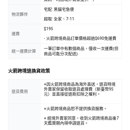
宅配: 黑貓宅急便
物流夥伴
超取: 全家、7-11
$195
運費
- 火箭跨境商品訂單價格超過$690免運費
一筆訂單中有數個商品，僅收一次運費(但
統一運費計算
商品可能分次配送)
火箭跨境退換貨政策
※因火箭跨境商品為海外直送，退貨時境
外賣家保留收取退貨處理費（新臺幣95
退貨費用
元）並直接從退款扣除之權利。
※火箭跨境商品恕不提供換貨服務。
※ 經境外賣家同意，收到火箭跨境商品後7
天鑑賞期內得申請退貨。