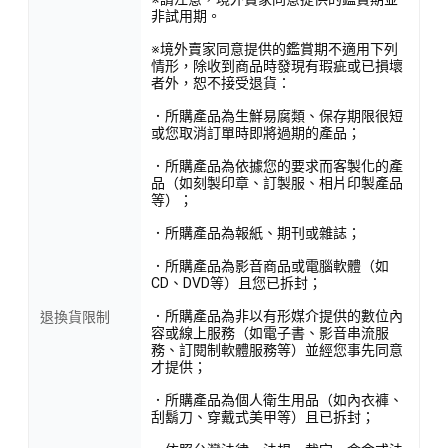
非試用期。
※境外賣家同意提供的鑑賞期不適用下列
情形，除收到商品時發現有瑕疵或已損壞
者外，恕不接受退貨：
．所購產品為生鮮易腐類、保存期限很短
或您取消訂單時即將過期的產品；
．所購產品為依據您的要求而客製化的產
品（如刻製印章、訂製服、相片印製產品
等）；
．所購產品為報紙、期刊或雜誌；
．所購產品為影音商品或電腦軟體（如
CD、DVD等）且您已拆封；
．所購產品為非以有形媒介提供的數位內
退換貨限制
容或線上服務（如電子書、影音串流服
務、訂閱制軟體服務等）並經您事先同意
才提供；
．所購產品為個人衛生用品（如內衣褲、
刮鬍刀、穿戴式美甲等）且已拆封；