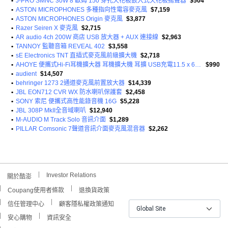
•
J-PRO SMNC 30W 8 歐姆 150 穿孔天花板嵌入式天花板揚聲器
$504
•
ASTON MICROPHONES 多種指向性電容麥克風
$7,159
•
ASTON MICROPHONES Origin 麥克風
$3,877
•
Razer Seiren X 麥克風
$2,715
•
AR audio 4ch 200W 商店 USB 放大器 + AUX 連接線
$2,963
•
TANNOY 監聽音箱 REVEAL 402
$3,558
•
sE Electronics TNT 直插式麥克風前級擴大機
$2,718
•
AHOYE 便攜式Hi-Fi耳機擴大器 耳機擴大機 耳擴 USB充電11.5 x 6.5 x 1.5cm 100g
$990
•
audient
$14,507
•
behringer 1273 2通道麥克風前置放大器
$14,339
•
JBL EON712 CVR WX 防水喇叭保護套
$2,458
•
SONY 索尼 便攜式高性能錄音機 16G
$5,228
•
JBL 308P MkII全音域喇叭
$12,940
•
M-AUDIO M Track Solo 音訊介面
$1,289
•
PILLAR Comsonic 7聲道音訊介面麥克風混音器
$2,262
Investor Relations
關於酷澎
Coupang使用者條款
退換貨政策
信任管理中心
顧客隱私權政策通知
Global Site
安心購物
資訊安全