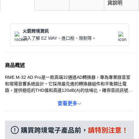
貨說明
火箭跨境資訊
深入了解 EZ WAY、進口稅、限制等。
商品概述
RME M-32 AD Pro是一款高端32通道AD轉換器，專為專業錄音室
和現場音響系統設計。它採用最先進的轉換器組件和平衡類比電
路，提供極低的THD值和高達120dB(A)的信噪比，確保音訊訊號的
精準轉換和純淨音質。M-32 AD Pro支援高達192kHz的取樣率，並
配備SteadyClock FS技術，有效抑制時脈抖動，提供穩定的音訊同
查看更多
步。此外，它還具有AVB介面，可透過單一乙太網路電纜傳輸多達
32個通道，方便與其他網路設備整合。M-32 AD Pro是追求卓越音
質和可靠性的專業人士的理想選擇。