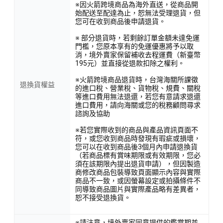
※因火箭跨境商品為海外直送，從商品開
始配送至配達為止，恕無法受理退貨，但
您可在收到商品後申請退貨。
※ 部分退貨時，若剩餘訂單金額未達免運
門檻，您原本享有的免運優惠將予以取
消，境外賣家保留補收去程運費（新臺幣
195元）並直接從退款扣除之權利。
※火箭跨境商品退貨時，台灣海關所課徵
退換貨權益
的進口稅、營業稅、貨物稅、規費、關稅
等進口費用無法退還，若您有意請求退還
進口費用，請向海關或您的稅務顧問尋求
諮詢及協助
※若您實際收到的商品與產品資訊頁面不
符，或您收到商品時發現有瑕疵或損壞，
您可以在收到商品後3個月內申請退換貨
（若商品標有賞味期限或有效期限，您必
須在該期限內提出退貨申請），但因製造
商修改商品包裝導致頁面顯示內容與實際
商品不一致，或因螢幕設定或拍攝條件不
同導致商品圖片與實際產品略有差異者，
恕不接受退換貨。
※請注意，境外賣家同意提供的鑑賞期並