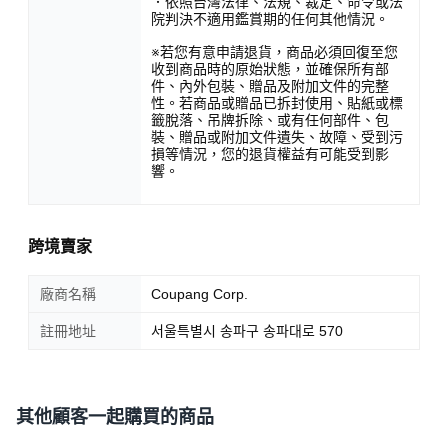
．依照台灣法律、法規、裁定、命令或法
院判決不適用鑑賞期的任何其他情況。
※若您有意申請退貨，商品必須回復至您
收到商品時的原始狀態，並確保所有部
件、內外包裝、贈品及附加文件的完整
性。若商品或贈品已拆封使用、貼紙或標
籤脫落、吊牌拆除、或有任何部件、包
裝、贈品或附加文件遺失、故障、受到污
損等情況，您的退貨權益有可能受到影
響。
跨境賣家
廠商名稱
Coupang Corp.
註冊地址
서울특별시 송파구 송파대로 570
其他顧客一起購買的商品