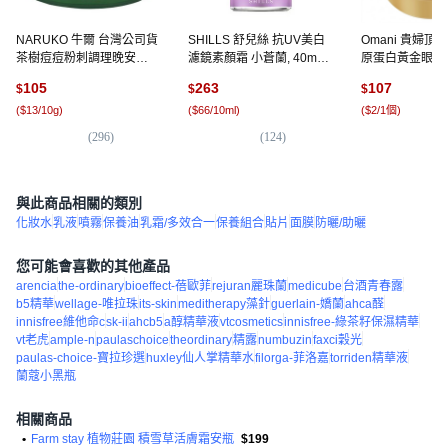
NARUKO 牛爾 台灣公司貨
SHILLS 舒兒絲 抗UV美白
Omani 貴婦頂
茶樹痘痘粉刺調理晚安凍
濾鏡素顏霜 小蒼蘭, 40ml,
原蛋白黃金眼膜, 
膜, 80g, 1罐
1罐
裝
105
263
107
$
$
$
(
$13/10g
)
(
$66/10ml
)
(
$2/1個
)
(
296
)
(
124
)
(
2
與此商品相關的類別
化妝水
乳液
噴霧
保養油
乳霜/多效合一
保養組合
貼片
面膜
防曬/助曬
您可能會喜歡的其他產品
arencia
the-ordinary
bioeffect-蓓歐菲
rejuran麗珠蘭
medicube
台酒青春露
b5精華
wellage-唯拉珠
its-skin
meditherapy藻針
guerlain-嬌蘭
ahca醛
innisfree維他命c
sk-ii
ahcb5
a醇精華液
vtcosmetics
innisfree-綠茶籽保濕精華
vt老虎
ample-n
paulaschoice
theordinary
精露
numbuzin
faxci穀光
paulas-choice-寶拉珍選
huxley仙人掌精華水
filorga-菲洛嘉
torriden精華液
蘭蔻小黑瓶
相關商品
•
Farm stay 植物莊園 積雪草活膚霜安瓶
$199