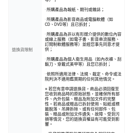
· 所購產品為報紙、期刊或雜誌；
· 所購產品為影音商品或電腦軟體（如
CD、DVD等）且已拆封；
· 所購產品為非以有形媒介提供的數位內容
或線上服務（如電子書、影音串流服務、
訂閱制軟體服務等）並經您事先同意才提
供；
退換貨限制
· 所購產品為個人衛生用品（如內衣褲、刮
鬍刀、穿戴式美甲等）且您已拆封；
· 依照所適用法律、法規、裁定、命令或法
院判決不適用鑑賞期的任何其他情況。
※ 若您有意申請退換貨，商品必須回復至
您收到商品時的原始狀態，並確保所有部
件、內外包裝、贈品及附加文件的完整
性。若商品或贈品已拆封使用、貼紙或標
籤脫落、吊牌拆除、或有任何部件、包
裝、贈品或附加文件遺失、故障、受到污
損等情況，您的退換貨權益有可能受到影
響。