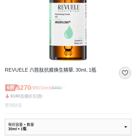
REVUELE 六胜肽抗痕煥生精華, 30ml, 1瓶
$270
6折
($90/10ml)
$450
$180
首購折扣價
暫時缺貨
每份容量 × 數量
30ml × 1瓶