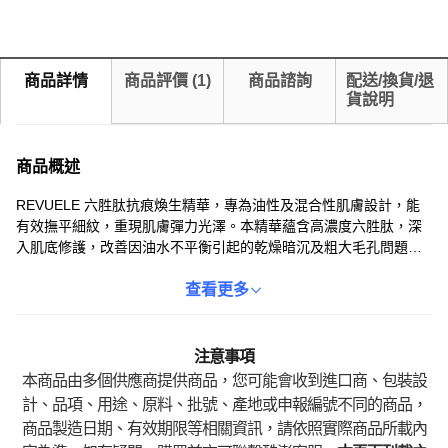
商品詳情
商品評價
(
1
)
商品諮詢
配送/換貨/退
貨說明
商品概述
REVUELE 六胜肽抗痕煥生精華，專為油性及混合性肌膚設計，能
有效撫平細紋，重現肌膚彈力光澤。本精華蘊含高濃度六胜肽，深
入肌底修護，改善因油水不平衡引起的乾燥暗沉及粗大毛孔問題。
每日早晚於清潔後使用，取4-5滴輕輕按摩至吸收，讓肌膚重現緊緻
平滑。30ml 瓶裝，為您的肌膚注入活力，煥發年輕光采。
查看更多
注意事項
本商品由多個供應商提供商品，您可能會收到進口商、包裝設
計、品項、用途、原料、批號、產地或申報編號不同的商品，
商品製造日期、有效期限等相關資訊，請依照實際商品所載內