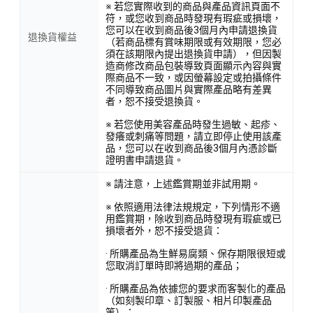
※ 若您實際收到的商品與產品資訊頁面不
符，或您收到商品時發現有瑕疵或損壞，
您可以在收到商品後3個月內申請退換貨
退換貨權益
（若商品標有賞味期限或有效期限，您必
須在該期限內提出退換貨申請），但因製
造商修改商品包裝導致頁面顯示內容與實
際商品不一致，或因螢幕設定或拍攝條件
不同導致商品圖片與實際產品略有差異
者，恕不接受退換貨。
※ 若您使用美容產品時發生過敏、起疹、
發癢或刺痛等問題，請立即停止使用該產
品，您可以在收到商品後3個月內憑診斷
證明書申請退貨。
※ 請注意，上述鑑賞期並非試用期。
※ 依照適用法律法規規定，下列情形不適
用鑑賞期，除收到商品時發現有瑕疵或已
損壞者外，恕不接受退貨：
· 所購產品為生鮮易腐類、保存期限很短或
您取消訂單時即將過期的產品；
· 所購產品為依據您的要求而客製化的產品
（如刻製印章、訂製服、相片印製產品
等）；