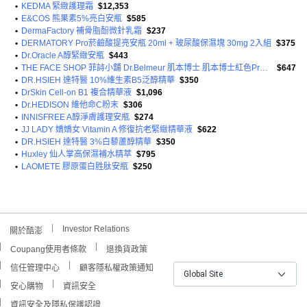
•
KEDMA 緊緻護理霜
$12,353
•
E&COS 熊果素5%亮白安瓶
$585
•
DermaFactory 補骨脂酚微針乳霜
$237
•
DERMATORY Pro菸鹼酸提亮安瓶 20ml + 玻尿酸保濕塊 30mg 2入組
$375
•
Dr.Oracle A醇緊緻安瓶
$443
•
THE FACE SHOP 菲詩小舖 Dr.Belmeur 肌本博士 肌本博士紅色Pro視黃醇精華液
$647
•
DR.HSIEH 達特醫 10%維生素B5泛醇精華
$350
•
DrSkin Cell-on B1 複合精華液
$1,096
•
Dr.HEDISON 維他命C粉末
$306
•
INNISFREE A醇淨膚護理安瓶
$274
•
JJ LADY 嬌嬌女 Vitamin A 修復抗老緊緻精華液
$622
•
DR.HSIEH 達特醫 3%白藜蘆醇精華
$350
•
Huxley 仙人掌高保濕補水精萃
$795
•
LAOMETE 膠原蛋白胜肽安瓶
$250
Investor Relations
關於酷澎
Coupang使用者條款
退換貨政策
信任管理中心
顧客隱私權政策通知
Global Site
安心購物
資訊安全
資訊安全及隱私保護認證