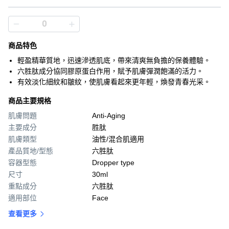
商品特色
輕盈精華質地，迅速滲透肌底，帶來清爽無負擔的保養體驗。
六胜肽成分協同膠原蛋白作用，賦予肌膚彈潤飽滿的活力。
有效淡化細紋和皺紋，使肌膚看起來更年輕，煥發青春光采。
商品主要規格
肌膚問題
Anti-Aging
主要成分
胜肽
肌膚類型
油性/混合肌適用
產品質地/型態
六胜肽
容器型態
Dropper type
尺寸
30ml
重點成分
六胜肽
適用部位
Face
查看更多