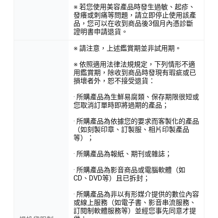
※ 若您使用美容產品時發生過敏、起疹、
發癢或刺痛等問題，請立即停止使用該產
品，您可以在收到商品後3個月內憑診斷
證明書申請退貨。
※ 請注意，上述鑑賞期並非試用期。
※ 依照適用法律法規規定，下列情形不適
用鑑賞期，除收到商品時發現有瑕疵或已
損壞者外，恕不接受退貨：
· 所購產品為生鮮易腐類、保存期限很短或
您取消訂單時即將過期的產品；
· 所購產品為依據您的要求而客製化的產品
（如刻製印章、訂製服、相片印製產品
等）；
· 所購產品為報紙、期刊或雜誌；
· 所購產品為影音商品或電腦軟體（如
CD、DVD等）且已拆封；
· 所購產品為非以有形媒介提供的數位內容
或線上服務（如電子書、影音串流服務、
訂閱制軟體服務等）並經您事先同意才提