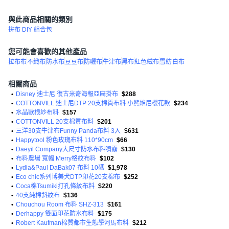
與此商品相關的類別
拚布 DIY 組合包
您可能會喜歡的其他產品
拉布布
不織布
防水布
豆豆布
防曬布
牛津布
黑布
紅色絨布
雪紡
白布
相關商品
•
Disney 迪士尼 復古米奇海報亞麻掛布
$288
•
COTTONVILL 迪士尼DTP 20支棉質布料 小熊維尼櫻花款
$234
•
水晶歐根紗布料
$157
•
COTTONVILL 20支棉質布料
$201
•
三洋30支牛津布Funny Panda布料 3入
$631
•
Happytool 粉色玫瑰布料 110*90cm
$66
•
Daeyil Company大尺寸防水布料噴霧
$130
•
布料農場 寬幅 Merry格紋布料
$102
•
Lydia&Paul DaBak07 布料 10碼
$1,978
•
Eco chic系列博美犬DTP印花20支棉布
$252
•
Coca棉Tsumiki打孔條紋布料
$220
•
40支純棉斜紋布
$136
•
Chouchou Room 布料 SHZ-313
$161
•
Derhappy 雙面印花防水布料
$175
•
Robert Kaufman棉質都市生態學河馬布料
$212