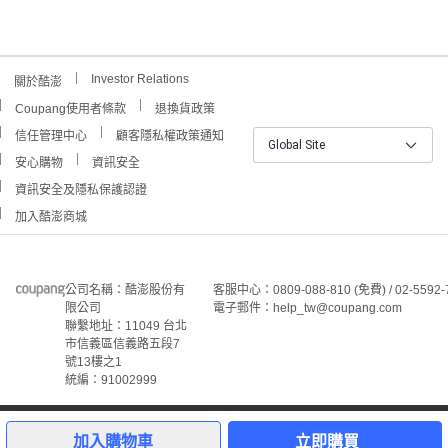
Investor Relations
關於酷澎
Coupang使用者條款
退換貨政策
信任管理中心
顧客隱私權政策通知
Global Site
安心購物
資訊安全
資訊安全及隱私保護認證
加入酷澎商城
公司名稱：酷澎股份有
客服中心：0809-088-810 (免費) / 02-5592-
限公司
電子郵件：help_tw@coupang.com
聯繫地址：11049 台北
市信義區信義路五段7
號13樓之1
統編：91002999
©Coupang Taiwan Co., Ltd. 保留所有權利。
本網站上顯示的所有商標、標誌和服務標誌均為酷澎股份有
加入購物車
立即購買
限公司和/或其在美國和其他國家/地區註冊之關聯公司之所