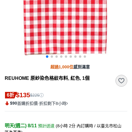
超過1,000位
感到滿意
REUHOME 原紗染色格紋布料, 紅色, 1個
$135
6折
$225
$90
·
首購折扣價
折扣剩下8小時
明天(週二) 8/11
預計送達
(
8小時 2分
內訂購時
/ 以臺北市松山