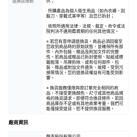
供；
退換貨限制
· 所購產品為個人衛生用品（如內衣褲、刮
鬍刀、穿戴式美甲等）且您已拆封；
· 依照所適用法律、法規、裁定、命令或法
院判決不適用鑑賞期的任何其他情況。
※ 若您有意申請退換貨，商品必須回復至
您收到商品時的原始狀態，並確保所有部
件、內外包裝、贈品及附加文件的完整
性。若商品或贈品已拆封使用、貼紙或標
籤脫落、吊牌拆除、或有任何部件、包
裝、贈品或附加文件遺失、故障、受到污
損等情況，您的退換貨權益有可能受到影
響。
※ 換貨服務僅限與原訂單完全相同的商
品，不接受更換顏色、尺寸或其他商品規
格的換貨請求。即便符合換貨條件，若因
商品庫存不足或有其他商業考量，我們可
能僅接受退貨，恕不提供換貨服務。
廠商資訊
酷澎股份有限公司