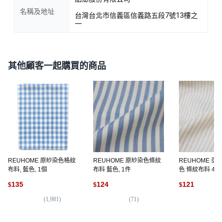
名稱及地址
台灣台北市信義區信義路五段7號13樓之
一
其他顧客一起購買的商品
REUHOME 原紗染色格紋
REUHOME 原紗染色條紋
REUHOME 亞
布料, 藍色, 1個
布料 藍色, 1件
色 條紋布料 4mm
條
135
124
121
$
$
$
(
1,981
)
(
71
)
(
3