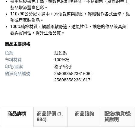
採用原紗染色工藝，格紋色彩鮮明持久，不易褪色，為您的手工
藝品增添豐富色彩。
110x90公分尺寸適中，方便裁剪與縫紉，輕鬆製作各式坐墊、靠
墊或居家裝飾品。
100%純棉材質，觸感柔軟舒適，透氣性佳，讓您的作品兼具美
觀與實用性，提升生活品質。
商品主要規格
色系
紅色系
布料材質
100%棉
印花/圖案
格子/格子
酷澎商品編號
258083582361606 -
258083582361617
商品詳情
商品評價
(
1,
商品諮詢
配送/換貨/退
984
)
貨說明