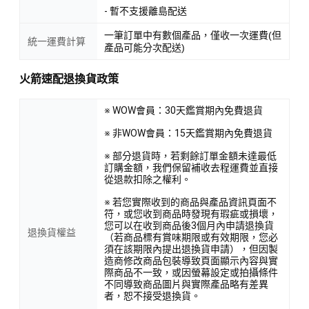
- 暫不支援離島配送
一筆訂單中有數個產品，僅收一次運費(但
統一運費計算
產品可能分次配送)
火箭速配退換貨政策
※ WOW會員：30天鑑賞期內免費退貨
※ 非WOW會員：15天鑑賞期內免費退貨
※ 部分退貨時，若剩餘訂單金額未達最低
訂購金額，我們保留補收去程運費並直接
從退款扣除之權利。
※ 若您實際收到的商品與產品資訊頁面不
符，或您收到商品時發現有瑕疵或損壞，
您可以在收到商品後3個月內申請退換貨
退換貨權益
（若商品標有賞味期限或有效期限，您必
須在該期限內提出退換貨申請），但因製
造商修改商品包裝導致頁面顯示內容與實
際商品不一致，或因螢幕設定或拍攝條件
不同導致商品圖片與實際產品略有差異
者，恕不接受退換貨。