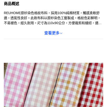
商品概述
REUHOME原紗染色格紋布料，採用100%純棉材質，觸感柔軟舒
適，透氣性良好。此款布料以原紗染色工藝製成，格紋色彩鮮明，
不易褪色，經久耐用。尺寸為110x90公分，方便裁剪和縫紉，適合
製作坐墊、靠墊、桌布等各式居家用品或手工藝品。紅色格紋圖案
經典百搭，能為您的居家空間增添溫馨氣息。無論是DIY愛好者還是
查看更多
專業工匠，都能輕鬆使用這款高品質的格紋布料，創造出獨一無二
的作品。