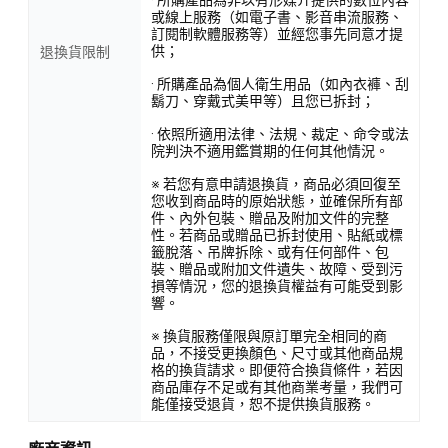
· 所購產品為非以有形媒介提供的數位內容
或線上服務（如電子書、影音串流服務、
訂閱制軟體服務等）並經您事先同意才提
供；
退換貨限制
· 所購產品為個人衛生用品（如內衣褲、刮
鬍刀、穿戴式美甲等）且您已拆封；
· 依照所適用法律、法規、裁定、命令或法
院判決不適用鑑賞期的任何其他情況。
※ 若您有意申請退換貨，商品必須回復至
您收到商品時的原始狀態，並確保所有部
件、內外包裝、贈品及附加文件的完整
性。若商品或贈品已拆封使用、貼紙或標
籤脫落、吊牌拆除、或有任何部件、包
裝、贈品或附加文件遺失、故障、受到污
損等情況，您的退換貨權益有可能受到影
響。
※ 換貨服務僅限與原訂單完全相同的商
品，不接受更換顏色、尺寸或其他商品規
格的換貨請求。即便符合換貨條件，若因
商品庫存不足或有其他商業考量，我們可
能僅接受退貨，恕不提供換貨服務。