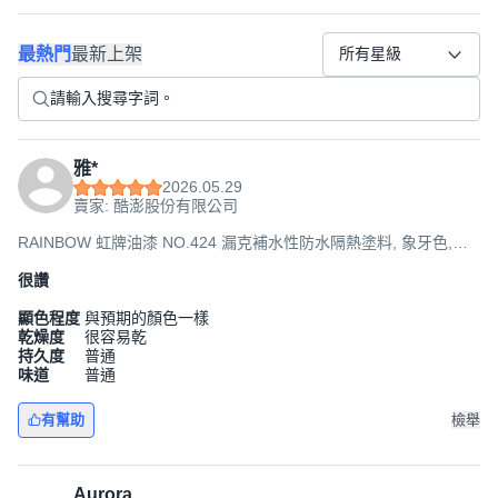
最熱門
最新上架
所有星級
雅*
2026.05.29
賣家: 酷澎股份有限公司
RAINBOW 虹牌油漆 NO.424 漏克補水性防水隔熱塗料, 象牙色,
18.925L, 1桶
很讚
顯色程度
與預期的顏色一樣
乾燥度
很容易乾
持久度
普通
味道
普通
有幫助
檢舉
Aurora