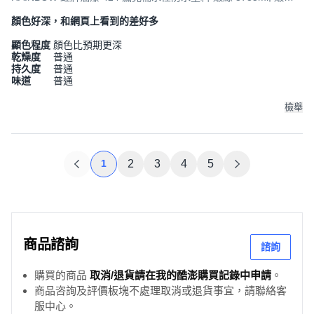
色, 3.785L, 1桶
顏色好深，和網頁上看到的差好多
顯色程度
顏色比預期更深
乾燥度
普通
持久度
普通
味道
普通
檢舉
1
2
3
4
5
商品諮詢
諮詢
購買的商品
取消/退貨請在我的酷澎購買記錄中申請
。
商品咨詢及評價板塊不處理取消或退貨事宜，請聯絡客
服中心。