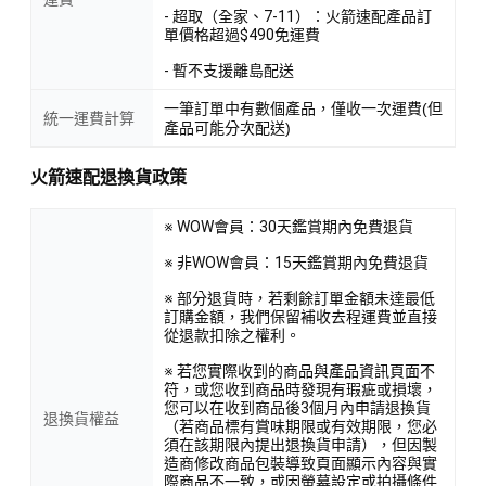
- 超取（全家、7-11）：火箭速配產品訂
單價格超過$490免運費
- 暫不支援離島配送
一筆訂單中有數個產品，僅收一次運費(但
統一運費計算
產品可能分次配送)
火箭速配退換貨政策
※ WOW會員：30天鑑賞期內免費退貨
※ 非WOW會員：15天鑑賞期內免費退貨
※ 部分退貨時，若剩餘訂單金額未達最低
訂購金額，我們保留補收去程運費並直接
從退款扣除之權利。
※ 若您實際收到的商品與產品資訊頁面不
符，或您收到商品時發現有瑕疵或損壞，
您可以在收到商品後3個月內申請退換貨
退換貨權益
（若商品標有賞味期限或有效期限，您必
須在該期限內提出退換貨申請），但因製
造商修改商品包裝導致頁面顯示內容與實
際商品不一致，或因螢幕設定或拍攝條件