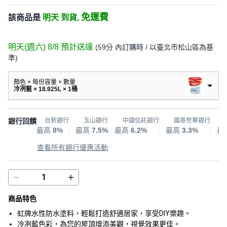
免運費
該商品是
明天 到貨,
明天(週六) 8/8
預計送達
(
59分
內訂購時
/ 以臺北市松山區為基
準
)
顏色 × 每份容量 × 數量
冷冽藍 × 18.925L × 1桶
銀行回饋
台新銀行
玉山銀行
中國信託銀行
國泰世華銀行
最高
8%
最高
7.5%
最高
6.2%
最高
3.3%
最
查看所有銀行優惠活動
商品特色
虹牌水性防水塗料，輕鬆打造舒適居家，享受DIY樂趣。
冷冽藍色彩，為您的屋頂增添美觀，視覺效果更佳。