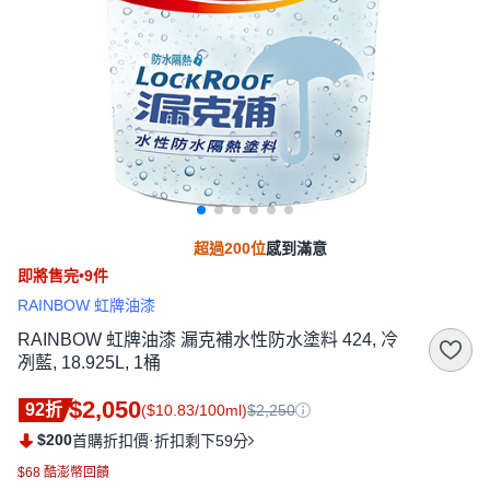
超過200位
感到滿意
即將售完•9件
RAINBOW 虹牌油漆
RAINBOW 虹牌油漆 漏克補水性防水塗料 424, 冷
冽藍, 18.925L, 1桶
$2,050
92折
($10.83/100ml)
$2,250
$200
·
首購折扣價
折扣剩下59分
$68 酷澎幣回饋