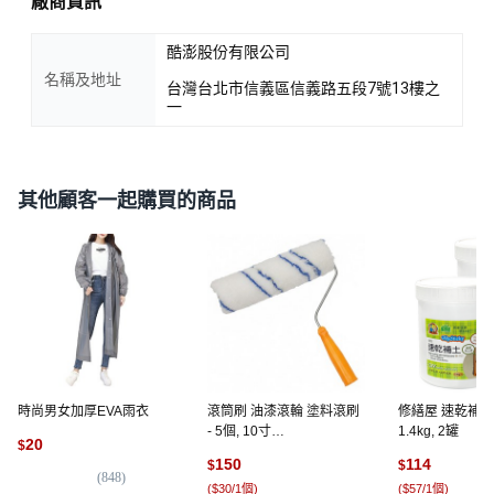
廠商資訊
酷澎股份有限公司
名稱及地址
台灣台北市信義區信義路五段7號13樓之
一
其他顧客一起購買的商品
時尚男女加厚EVA雨衣
滾筒刷 油漆滾輪 塗料滾刷
修繕屋 速乾補土
- 5個, 10寸
1.4kg, 2罐
20
$
（30CM*24CM*7.5CM）
150
114
$
$
(
848
)
(
$30/1個
)
(
$57/1個
)