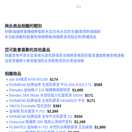
(
2
)
(
1
與此商品相關的類別
矽膠/填縫劑
瓷磚縫修復劑
水泥/白色水泥
防生鏽/潤滑劑
填縫劑
多功能接著劑/黏著劑
熱熔膠槍/熱熔膠
其他黏合劑/修補用品
您可能會喜歡的其他產品
保護漆
地坪漆
水泥漆
夜光漆
乳膠漆
防水隔熱漆
噴漆
防霉漆
牆面修補漆
噴漆槍
浴室漆
鐵樂士噴漆
屋頂防水漆
耐熱漆
防水漆
金絲猴
相關商品
•
mtn 94噴漆 MTN-R0189
$174
•
RAINBOW 虹牌油漆 全效乳膠漆 平光 458-4253 3.7L
$589
•
Plimates 金絲猴 P 116 磁磚專用透明漆
$1,005
•
Bondex SKK Mirak 水溶性強力石膏底漆 500ml
$171
•
RAINBOW 虹牌油漆 全效乳膠漆 04588020 平光
$171
•
OIKOS Ecomalto 啞光塗料
$383
•
金絲猴 防水面漆 P 701
$2,260
•
RAINBOW 虹牌油漆 全效平光乳膠漆 1G
$550
•
Holauziat 雨漏熱 286 強效止滑地坪塗料
$1,190
•
PLIMATES 金絲猴 P-701 水性防水隔熱面漆 五加侖裝
$1,980