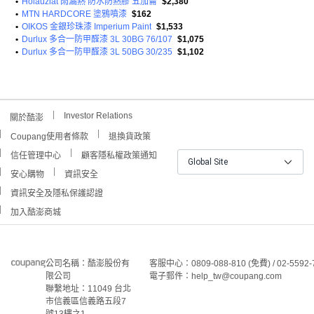
•
Holauziat 雨漏熱 防水防熱膠 五加侖
$2,380
•
MTN HARDCORE 塗鴉噴漆
$162
•
OIKOS 金銀珍珠漆 Imperium Paint
$1,533
•
Durlux 多合一防甲醛漆 3L 30BG 76/107
$1,075
•
Durlux 多合一防甲醛漆 3L 50BG 30/235
$1,102
Investor Relations
關於酷澎
Coupang使用者條款
退換貨政策
信任管理中心
顧客隱私權政策通知
Global Site
安心購物
資訊安全
資訊安全及隱私保護認證
加入酷澎商城
公司名稱：酷澎股份有
客服中心：0809-088-810 (免費) / 02-5592-
限公司
電子郵件：help_tw@coupang.com
聯繫地址：11049 台北
市信義區信義路五段7
號13樓之1