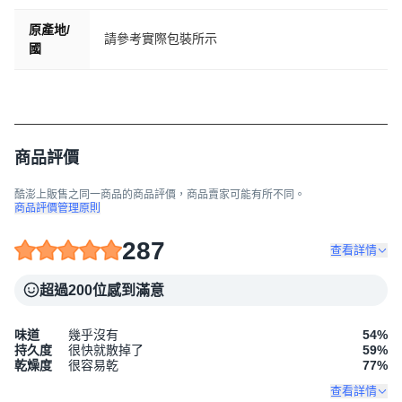
原產地/
請參考實際包裝所示
國
商品評價
酷澎上販售之同一商品的商品評價，商品賣家可能有所不同。
商品評價管理原則
287
查看詳情
超過200位感到滿意
味道
幾乎沒有
54
%
持久度
很快就散掉了
59
%
乾燥度
很容易乾
77
%
查看詳情