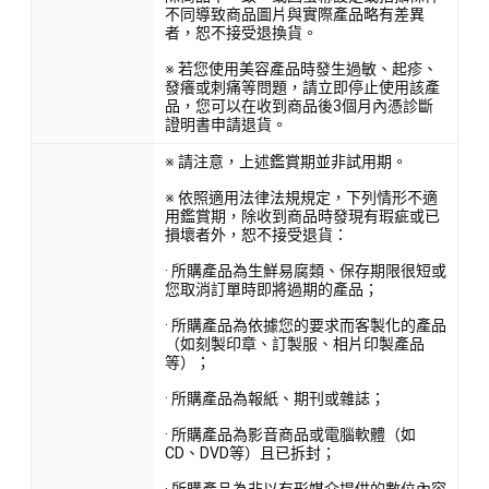
不同導致商品圖片與實際產品略有差異
者，恕不接受退換貨。
※ 若您使用美容產品時發生過敏、起疹、
發癢或刺痛等問題，請立即停止使用該產
品，您可以在收到商品後3個月內憑診斷
證明書申請退貨。
※ 請注意，上述鑑賞期並非試用期。
※ 依照適用法律法規規定，下列情形不適
用鑑賞期，除收到商品時發現有瑕疵或已
損壞者外，恕不接受退貨：
· 所購產品為生鮮易腐類、保存期限很短或
您取消訂單時即將過期的產品；
· 所購產品為依據您的要求而客製化的產品
（如刻製印章、訂製服、相片印製產品
等）；
· 所購產品為報紙、期刊或雜誌；
· 所購產品為影音商品或電腦軟體（如
CD、DVD等）且已拆封；