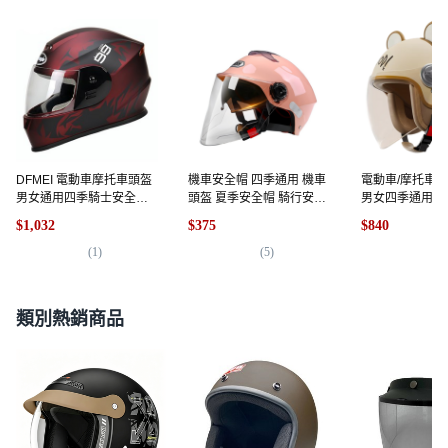
DFMEI 電動車摩托車頭盔
機車安全帽 四季通用 機車
電動車/摩托車 
男女通用四季騎士安全帽
頭盔 夏季安全帽 騎行安全
男女四季通用 
無圍脖全盔, 啞暗紅/99黑
帽 防曬安全帽, 雙鏡櫻花粉
機車安全帽, 熊耳 卡其 
$1,032
$375
$840
高畫質鏡片
PAINT 長鏡
(
1
)
(
5
)
(
2
)
類別熱銷商品