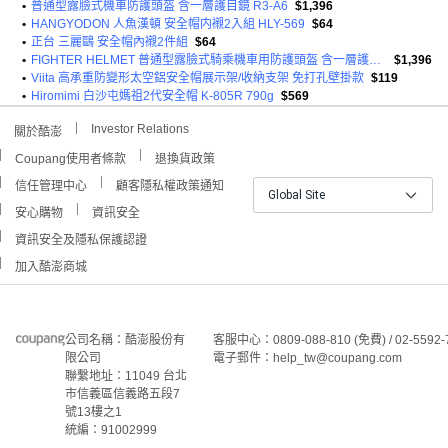
•
普通型露臉式機車防護頭盔 含一層護目鏡 R3-A6
$1,396
•
HANGYODON 人魚漢頓 安全帽内襯2入組 HLY-569
$64
•
正台 三麗鷗 安全帽內襯2件組
$64
•
FIGHTER HELMET 普通型露臉式騎乘機車用防護頭盔 含一層護目鏡 R3A6 1350g
$1,396
•
Viita 高承重防變形太空鋁安全帽展示架/收納支架 免打孔壁掛款
$119
•
Hiromimi 白沙屯媽祖2代安全帽 K-805R 790g
$569
Investor Relations
關於酷澎
Coupang使用者條款
退換貨政策
信任管理中心
顧客隱私權政策通知
Global Site
安心購物
資訊安全
資訊安全及隱私保護認證
加入酷澎商城
公司名稱：酷澎股份有
客服中心：0809-088-810 (免費) / 02-5592-
限公司
電子郵件：help_tw@coupang.com
聯繫地址：11049 台北
市信義區信義路五段7
號13樓之1
統編：91002999