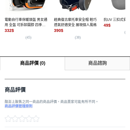
電動自行車保暖頭盔 男女通
經典復古摩托車安全帽 輕巧
抗UV 三扣式安
用 全盔 可拆卸圍脖 四季適
透氣舒適安全 展現個人風格
49
$
用 安全頭盔
332
$
390
$
(
19
(
45
)
(
38
)
商品評價
(
0
)
商品諮詢
商品評價
酷澎上販售之同一商品的商品評價，商品賣家可能有所不同。
商品評價管理原則