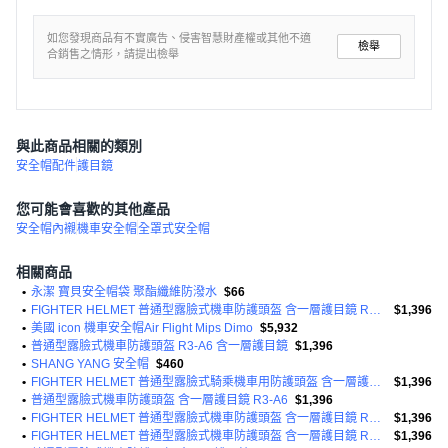
如您發現商品有不實廣告、侵害智慧財產權或其他不適
檢舉
合銷售之情形，請提出檢舉
與此商品相關的類別
安全帽配件
護目鏡
您可能會喜歡的其他產品
安全帽內襯
機車安全帽
全罩式安全帽
相關商品
•
永潔 寶貝安全帽袋 聚酯纖維防潑水
$66
•
FIGHTER HELMET 普通型露臉式機車防護頭盔 含一層護目鏡 R3-A6
$1,396
•
美國 icon 機車安全帽Air Flight Mips Dimo
$5,932
•
普通型露臉式機車防護頭盔 R3-A6 含一層護目鏡
$1,396
•
SHANG YANG 安全帽
$460
•
FIGHTER HELMET 普通型露臉式騎乘機車用防護頭盔 含一層護目鏡 R3A6 1350g
$1,396
•
普通型露臉式機車防護頭盔 含一層護目鏡 R3-A6
$1,396
•
FIGHTER HELMET 普通型露臉式機車防護頭盔 含一層護目鏡 R3-A6
$1,396
•
FIGHTER HELMET 普通型露臉式機車防護頭盔 含一層護目鏡 R3-A6
$1,396