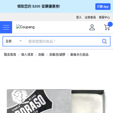
領取您的 $200 首購優惠卷!
打開 App
登入
註冊會員
客服中心
全部
酷澎首頁
個人清潔
刮鬍
刮鬍泡/凝膠
鬍後水化妝品