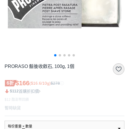
PRORASO 鬍後收斂石, 100g, 1個
$166
6折
($16.6/10g)
$278
$112
首購折扣價
$12 酷澎幣回饋
暫時缺貨
每份重量 × 數量