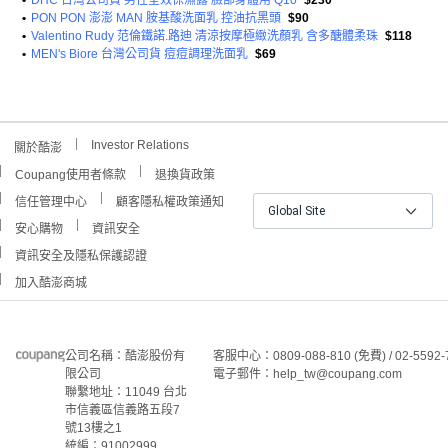
•
PON PON 澎澎 MAN 胺基酸洗面乳 控油抗黑頭
$90
•
Valentino Rudy 范倫鐵諾.路迪 清涼按摩極緻洗顏乳 含多醣體柔珠
$118
•
MEN's Biore 台灣公司貨 痘痘調理洗面乳
$69
Investor Relations
關於酷澎
Coupang使用者條款
退換貨政策
信任管理中心
顧客隱私權政策通知
Global Site
安心購物
資訊安全
資訊安全及隱私保護認證
加入酷澎商城
公司名稱：酷澎股份有
客服中心：0809-088-810 (免費) / 02-5592-
限公司
電子郵件：help_tw@coupang.com
聯繫地址：11049 台北
市信義區信義路五段7
號13樓之1
統編：91002999