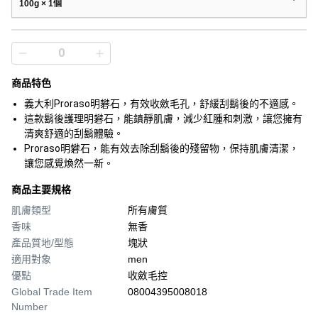
100g × 1個
商品特色
義大利Proraso明礬石，有效收斂毛孔，舒緩刮鬍後的不適感。
這款鬍後護理明礬石，能鎮靜肌膚，減少紅腫和刺激，讓您擁有
清爽舒適的刮鬍體驗。
Proraso明礬石，能有效去除刮鬍後的殘留物，保持肌膚清潔，
讓您感覺煥然一新。
商品主要規格
肌膚類型
所有膚質
香味
無香
產品質地/型態
塊狀
適用對象
men
優點
收斂毛控
Global Trade Item
08004395008018
Number