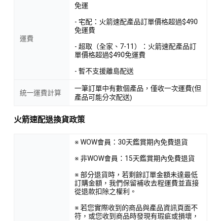
免運
- 宅配：火箭速配產品訂單價格超過$490
免運費
運費
- 超取（全家、7-11）：火箭速配產品訂
單價格超過$490免運費
- 暫不支援離島配送
一筆訂單中有數個產品，僅收一次運費(但
統一運費計算
產品可能分次配送)
火箭速配退換貨政策
※ WOW會員：30天鑑賞期內免費退貨
※ 非WOW會員：15天鑑賞期內免費退貨
※ 部分退貨時，若剩餘訂單金額未達最低
訂購金額，我們保留補收去程運費並直接
從退款扣除之權利。
※ 若您實際收到的商品與產品資訊頁面不
符，或您收到商品時發現有瑕疵或損壞，