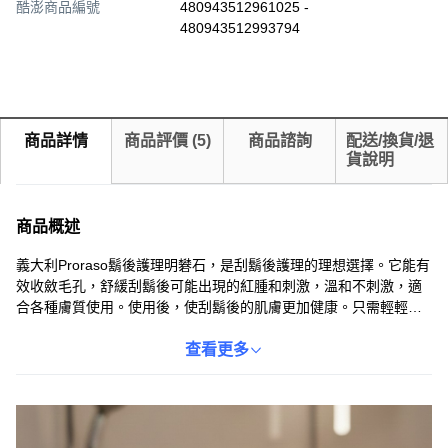
酷澎商品編號
480943512961025 -
480943512993794
商品詳情
商品評價
(
5
)
商品諮詢
配送/換貨/退
貨說明
商品概述
義大利Proraso鬍後護理明礬石，是刮鬍後護理的理想選擇。它能有
效收斂毛孔，舒緩刮鬍後可能出現的紅腫和刺激，溫和不刺激，適
合各種膚質使用。使用後，使刮鬍後的肌膚更加健康。只需輕輕塗
抹於刮鬍後的肌膚上，即可達到舒緩效果，讓您擁有清爽舒適的刮
鬍體驗。
查看更多