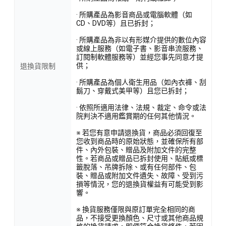
· 所購產品為影音商品或電腦軟體（如
CD、DVD等）且已拆封；
· 所購產品為非以有形媒介提供的數位內容
或線上服務（如電子書、影音串流服務、
訂閱制軟體服務等）並經您事先同意才提
供；
退換貨限制
· 所購產品為個人衛生用品（如內衣褲、刮
鬍刀、穿戴式美甲等）且您已拆封；
· 依照所適用法律、法規、裁定、命令或法
院判決不適用鑑賞期的任何其他情況。
※ 若您有意申請退換貨，商品必須回復至
您收到商品時的原始狀態，並確保所有部
件、內外包裝、贈品及附加文件的完整
性。若商品或贈品已拆封使用、貼紙或標
籤脫落、吊牌拆除、或有任何部件、包
裝、贈品或附加文件遺失、故障、受到污
損等情況，您的退換貨權益有可能受到影
響。
※ 換貨服務僅限與原訂單完全相同的商
品，不接受更換顏色、尺寸或其他商品規