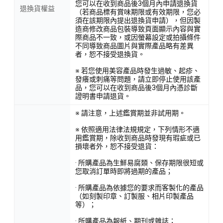
您可以在收到商品後3個月內申請退換貨
退換貨權益
（若商品標有賞味期限或有效期限，您必
須在該期限內提出退換貨申請），但因製
造商修改商品包裝導致頁面顯示內容與實
際商品不一致，或因螢幕設定或拍攝條件
不同導致商品圖片與實際產品略有差異
者，恕不接受退換貨。
※ 若您使用美容產品時發生過敏、起疹、
發癢或刺痛等問題，請立即停止使用該產
品，您可以在收到商品後3個月內憑診斷
證明書申請退貨。
※ 請注意，上述鑑賞期並非試用期。
※ 依照適用法律法規規定，下列情形不適
用鑑賞期，除收到商品時發現有瑕疵或已
損壞者外，恕不接受退貨：
· 所購產品為生鮮易腐類、保存期限很短或
您取消訂單時即將過期的產品；
· 所購產品為依據您的要求而客製化的產品
（如刻製印章、訂製服、相片印製產品
等）；
· 所購產品為報紙、期刊或雜誌；