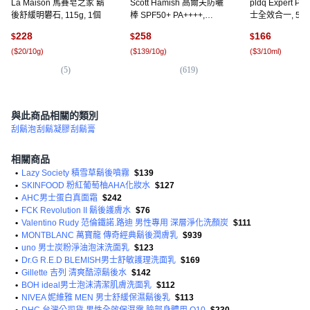
La Maison 馬賽皂之家 鬍
Scott Hamish 高爾夫防曬
pldq Expert Pro
後舒緩明礬石, 115g, 1個
棒 SPF50+ PA++++,
士全效合一, 500m
18.5g, 1入
228
258
166
$
$
$
(
$20/10g
)
(
$139/10g
)
(
$3/10ml
)
(
5
)
(
619
)
(
2,
與此商品相關的類別
刮鬍泡
刮鬍凝膠
刮鬍膏
相關商品
•
Lazy Society 積雪草鬍後噴霧
$139
•
SKINFOOD 粉紅葡萄柚AHA化妝水
$127
•
AHC男士蛋白真面霜
$242
•
FCK Revolution II 鬍後護膚水
$76
•
Valentino Rudy 范倫鐵諾.路迪 男性專用 深層淨化洗顏炭
$111
•
MONTBLANC 萬寶龍 傳奇經典鬍後潤膚乳
$939
•
uno 男士炭粉淨油泡沫洗面乳
$123
•
Dr.G R.E.D BLEMISH男士舒敏護理洗面乳
$169
•
Gillette 吉列 清爽酷涼鬍後水
$142
•
BOH ideal男士泡沫清潔肌膚洗面乳
$112
•
NIVEA 妮維雅 MEN 男士舒緩保濕鬍後乳
$113
•
DHC 台灣公司貨 男性全效保濕露 臉部身體用 Q10
$230