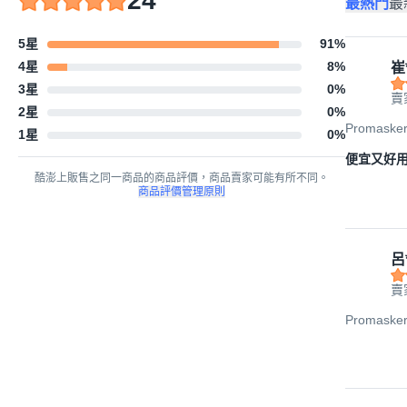
24
最熱門
最
5星
91
%
4星
8
%
崔
3星
0
%
賣
2星
0
%
Promask
1星
0
%
便宜又好
酷澎上販售之同一商品的商品評價，商品賣家可能有所不同。
商品評價管理原則
呂
賣
Promask