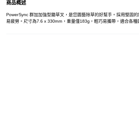
商品概述
PowerSync 群加加強型鋤草叉，是您園藝除草的好幫手。採用
易疲勞。尺寸為7.6 x 330mm，重量僅183g，輕巧易攜帶，適