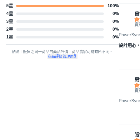
5星
100
%
4星
0
%
曾
3星
0
%
賣
2星
0
%
PowerSy
1星
0
%
設計用心
酷澎上販售之同一商品的商品評價，商品賣家可能有所不同。
商品評價管理原則
惠
賣
PowerSy
張