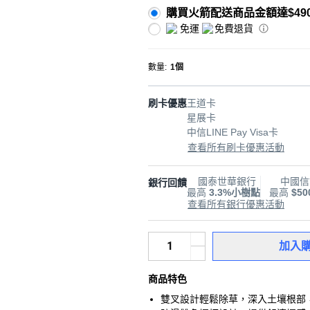
購買火箭配送商品金額達$49
免運
免費退貨
數量
:
1個
刷卡優惠
王道卡
星展卡
中信LINE Pay Visa卡
查看所有刷卡優惠活動
國泰世華銀行
中國信
銀行回饋
最高
3.3%小樹點
最高
$5
查看所有銀行優惠活動
加入
商品特色
雙叉設計輕鬆除草，深入土壤根部