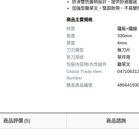
防滑雙色握柄設計，提供舒適握感
加強型鋤草叉，堅固耐用，不易變
商品主要規格
材質
鐵板+鐵線
長度
330mm
厚度
4mm
刀刃類型
無刀片
剪刀用途
草坪用
包裝內容物/內含組件
鋤草叉
Global Trade Item
04710631
Number
酷澎商品編號
485641930
商品評價
(
5
)
商品諮詢