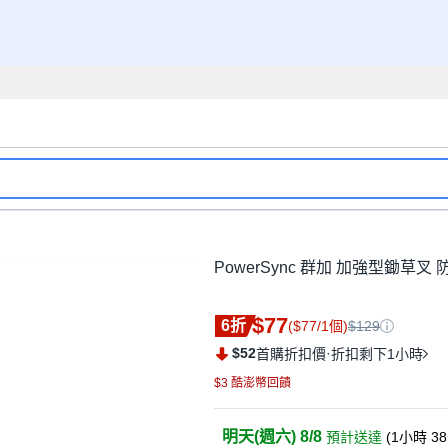
PowerSync 群加 加強型鋤草叉 防滑雙
$77
6折
($77/1個)
$129
$52
·
首購折扣價
折扣剩下1小時
$3 酷澎幣回饋
明天(週六) 8/8
預計送達
(
1小時 3