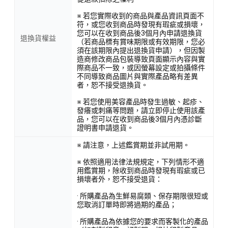
※ 若您實際收到的商品與產品資訊頁面不
符，或您收到商品時發現有瑕疵或損壞，
您可以在收到商品後3個月內申請退換貨
退換貨權益
（若商品標有賞味期限或有效期限，您必
須在該期限內提出退換貨申請），但因製
造商修改商品包裝導致頁面顯示內容與實
際商品不一致，或因螢幕設定或拍攝條件
不同導致商品圖片與實際產品略有差異
者，恕不接受退換貨。
※ 若您使用美容產品時發生過敏、起疹、
發癢或刺痛等問題，請立即停止使用該產
品，您可以在收到商品後3個月內憑診斷
證明書申請退貨。
※ 請注意，上述鑑賞期並非試用期。
※ 依照適用法律法規規定，下列情形不適
用鑑賞期，除收到商品時發現有瑕疵或已
損壞者外，恕不接受退貨：
· 所購產品為生鮮易腐類、保存期限很短或
您取消訂單時即將過期的產品；
· 所購產品為依據您的要求而客製化的產品