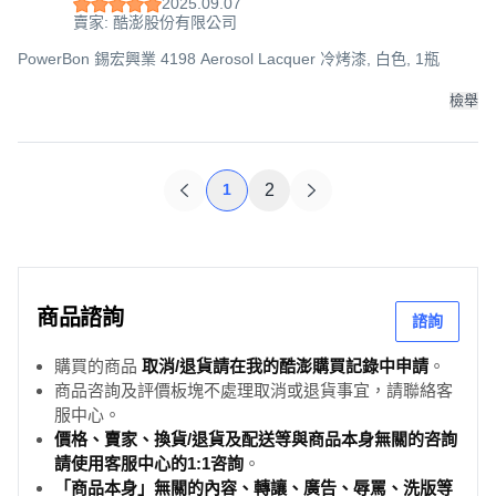
2025.09.07
賣家: 酷澎股份有限公司
PowerBon 錫宏興業 4198 Aerosol Lacquer 冷烤漆, 白色, 1瓶
檢舉
1
2
商品諮詢
諮詢
購買的商品
取消/退貨請在我的酷澎購買記錄中申請
。
商品咨詢及評價板塊不處理取消或退貨事宜，請聯絡客
服中心。
價格、賣家、換貨/退貨及配送等與商品本身無關的咨詢
請使用客服中心的1:1咨詢
。
「商品本身」無關的內容、轉讓、廣告、辱罵、洗版等