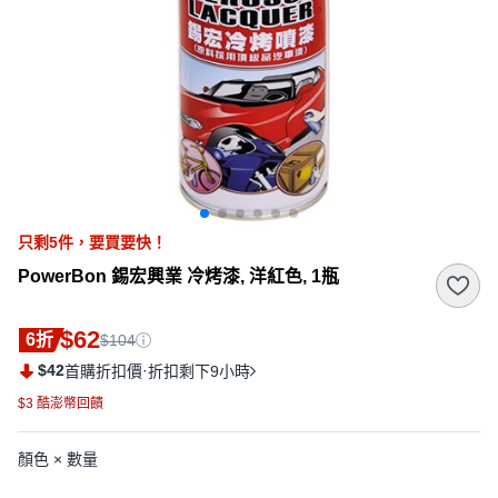
只剩
5
件，
要買要快！
PowerBon 錫宏興業 冷烤漆, 洋紅色, 1瓶
$62
6折
$104
$42
·
首購折扣價
折扣剩下9小時
$3 酷澎幣回饋
顏色 × 數量