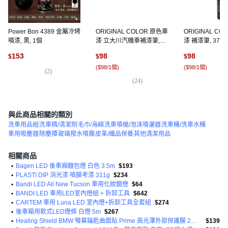
Power Bon 4389 金屬冷烤
ORIGINAL COLOR 原色車
ORIGINAL CO
噴漆, 黑, 1個
漆 立大川汽機車補漆筆,
漆 補漆筆, 37, 
49, 1支
153
98
98
$
$
$
(
$98/1個
)
(
$98/1個
)
(
2
)
(
24
)
(
6
與此商品相關的類別
洗車用品組
洗車精/清潔劑
毛巾/海綿
洗車噴槍/泡沫噴灑器
洗車桶/洗車水桶
車用吸塵器
除塵撢
玻璃撥水噴霧
皮革/織品保養
其他清潔用品
相關商品
•
Bagen LED 後車廂麵包燈 白色 3.5m
$193
•
PLASTI DIP 消光漆 噴膜考漆 311g
$234
•
Bandi LED All New Tucson 車用化妝鏡燈
$64
•
BANDI LED 車用LED室內燈組 + 拆卸工具
$642
•
CARTEM 車用 Luna LED 室內燈+拆卸工具全套組
$274
•
後車箱用軟式LED燈條 白燈 5m
$267
•
Healing Shield BMW 螢幕鑰匙曲面貼 Prime 高光澤外部保護膜 2片組
$139