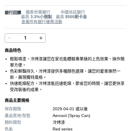
國泰世華銀行
中國信託銀行
銀行回饋
最高
3.3%小樹點
最高
$500刷卡金
查看所有銀行優惠活動
商品特色
輕鬆噴塗，冷烤漆讓您在家也能體驗專業級的上色效果，操作簡
單方便。
色彩鮮豔持久，冷烤漆提供多種顏色選擇，讓您的愛車煥然一
新，展現獨特風格。
快速乾燥配方，冷烤漆能迅速乾燥，節省您的時間，讓您更快享
受改裝後的成果。
商品主要規格
保存期限
2029-04-01 或以後
產品質地/型態
Aerosol (Spray Can)
顏料類型
冷烤漆
色系
Red series