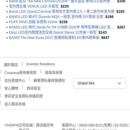
•
Bandi 起亞 The New Carnival 2018年~ 雙天窗型 車用LED室內燈 DIY套組
$100
•
室內燈全套 VENUE LED 天窗型
$220
•
Bandi LED Grand Carnival 車用前方室內燈 2入 + 第二排中央室內燈
$105
•
BANDI LED 第4代 Sorento MQ4 一般型 室內燈 DIY套組 全套
$198
•
PUFF DINO 恐龍 染黑劑 420ml
$159
•
BANDI LED 現代 Santa Fe TM 小改款 2020年 標準型車輛 LED 室內燈 DIY套組
$267
•
Easy LED室內燈燈泡型全組 Grand Starex 12年後一般型
$143
•
BANDI The New Kona 2021 普通鋁製漫射LED車內燈單組
$647
Investor Relations
關於酷澎
Coupang使用者條款
退換貨政策
信任管理中心
顧客隱私權政策通知
Global Site
安心購物
資訊安全
資訊安全及隱私保護認證
加入酷澎商城
公司名稱：酷澎股份有
客服中心：0809-088-810 (免費) / 02-5592-