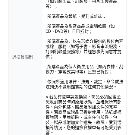
（如刻製印章、訂製服、相片印製產品
等）；
· 所購產品為報紙、期刊或雜誌；
· 所購產品為影音商品或電腦軟體（如
CD、DVD等）且已拆封；
· 所購產品為非以有形媒介提供的數位內容
或線上服務（如電子書、影音串流服務、
訂閱制軟體服務等）並經您事先同意才提
供；
退換貨限制
· 所購產品為個人衛生用品（如內衣褲、刮
鬍刀、穿戴式美甲等）且您已拆封；
· 依照所適用法律、法規、裁定、命令或法
院判決不適用鑑賞期的任何其他情況。
※ 若您有意申請退換貨，商品必須回復至
您收到商品時的原始狀態，並確保所有部
件、內外包裝、贈品及附加文件的完整
性。若商品或贈品已拆封使用、貼紙或標
籤脫落、吊牌拆除、或有任何部件、包
裝、贈品或附加文件遺失、故障、受到污
損等情況，您的退換貨權益有可能受到影
響。