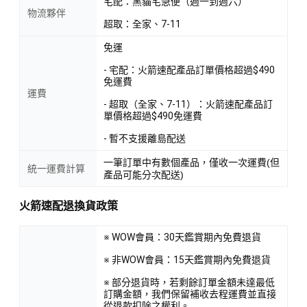
宅配：黑貓宅急便（週一到週六）
物流夥伴
超取：全家、7-11
免運
- 宅配：火箭速配產品訂單價格超過$490
免運費
運費
- 超取（全家、7-11）：火箭速配產品訂
單價格超過$490免運費
- 暫不支援離島配送
一筆訂單中有數個產品，僅收一次運費(但
統一運費計算
產品可能分次配送)
火箭速配退換貨政策
※ WOW會員：30天鑑賞期內免費退貨
※ 非WOW會員：15天鑑賞期內免費退貨
※ 部分退貨時，若剩餘訂單金額未達最低
訂購金額，我們保留補收去程運費並直接
從退款扣除之權利。