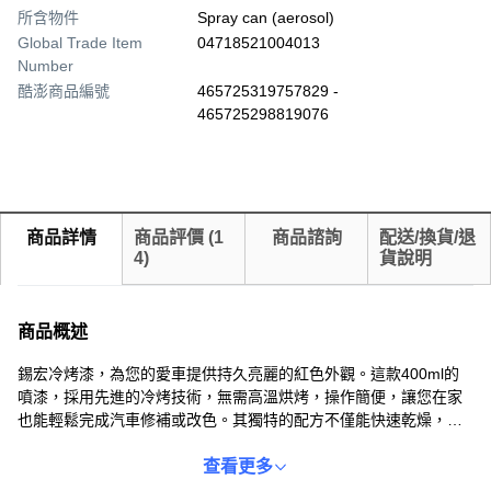
所含物件
Spray can (aerosol)
Global Trade Item
04718521004013
Number
酷澎商品編號
465725319757829 -
465725298819076
商品詳情
商品評價
(
1
商品諮詢
配送/換貨/退
4
)
貨說明
商品概述
錫宏冷烤漆，為您的愛車提供持久亮麗的紅色外觀。這款400ml的
噴漆，採用先進的冷烤技術，無需高溫烘烤，操作簡便，讓您在家
也能輕鬆完成汽車修補或改色。其獨特的配方不僅能快速乾燥，保
護您的愛車免受日常磨損。無論是修復小刮痕還是全面翻新，錫宏
冷烤漆都能提供專業級的效果，讓您的愛車煥然一新。使用時請注
查看更多
意安全，保持通風，並按照說明書指示操作，確保最佳效果。