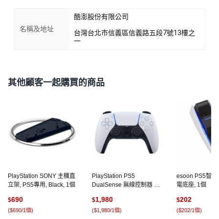
酷澎股份有限公司
名稱及地址
台灣台北市信義區信義路五段7號13樓之
一
其他顧客一起購買的商品
PlayStation SONY 主機直
PlayStation PS5
esoon PS5
立架, PS5專用, Black, 1個
DualSense 無線控制器 白
電底座, 1個
色, CFI-ZCT1G, 1盒
690
1,980
202
$
$
$
(
$690/1個
)
(
$1,980/1個
)
(
$202/1個
)