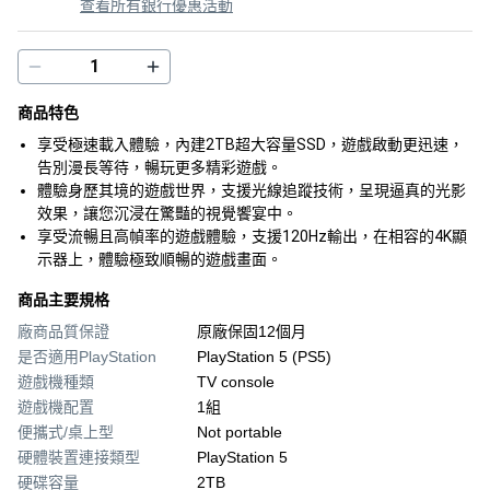
查看所有銀行優惠活動
商品特色
享受極速載入體驗，內建2TB超大容量SSD，遊戲啟動更迅速，
告別漫長等待，暢玩更多精彩遊戲。
體驗身歷其境的遊戲世界，支援光線追蹤技術，呈現逼真的光影
效果，讓您沉浸在驚豔的視覺饗宴中。
享受流暢且高幀率的遊戲體驗，支援120Hz輸出，在相容的4K顯
示器上，體驗極致順暢的遊戲畫面。
商品主要規格
廠商品質保證
原廠保固12個月
是否適用PlayStation
PlayStation 5 (PS5)
遊戲機種類
TV console
遊戲機配置
1組
便攜式/桌上型
Not portable
硬體裝置連接類型
PlayStation 5
硬碟容量
2TB