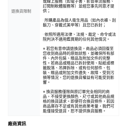
或線上服務（如電子書、影音串流服務、
訂閱制軟體服務等）並經您事先同意才提
供；
退換貨限制
· 所購產品為個人衛生用品（如內衣褲、刮
鬍刀、穿戴式美甲等）且您已拆封；
· 依照所適用法律、法規、裁定、命令或法
院判決不適用鑑賞期的任何其他情況。
※ 若您有意申請退換貨，商品必須回復至
您收到商品時的原始狀態，並確保所有部
件、內外包裝、贈品及附加文件的完整
性。若商品或贈品已拆封使用、貼紙或標
籤脫落、吊牌拆除、或有任何部件、包
裝、贈品或附加文件遺失、故障、受到污
損等情況，您的退換貨權益有可能受到影
響。
※ 換貨服務僅限與原訂單完全相同的商
品，不接受更換顏色、尺寸或其他商品規
格的換貨請求。即便符合換貨條件，若因
商品庫存不足或有其他商業考量，我們可
能僅接受退貨，恕不提供換貨服務。
廠商資訊