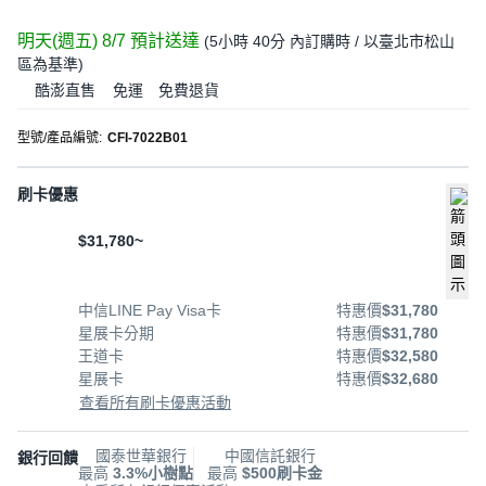
明天(週五) 8/7
預計送達
(
5小時 40分
內訂購時
/ 以臺北市松山
區為基準
)
酷澎直售
免運
免費退貨
型號/產品編號
:
CFI-7022B01
刷卡優惠
$31,780~
中信LINE Pay Visa卡
特惠價
$31,780
星展卡分期
特惠價
$31,780
王道卡
特惠價
$32,580
星展卡
特惠價
$32,680
查看所有刷卡優惠活動
國泰世華銀行
中國信託銀行
銀行回饋
最高
3.3%小樹點
最高
$500刷卡金