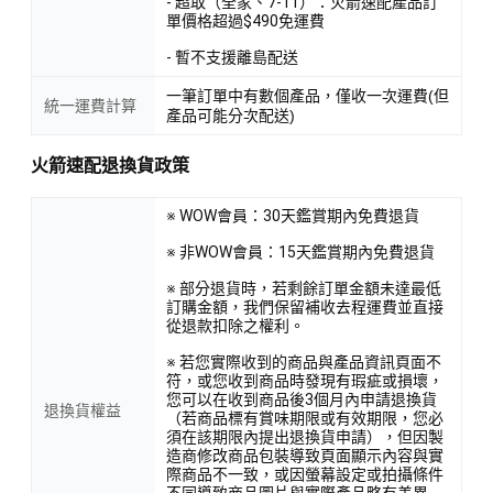
- 超取（全家、7-11）：火箭速配產品訂
單價格超過$490免運費
- 暫不支援離島配送
一筆訂單中有數個產品，僅收一次運費(但
統一運費計算
產品可能分次配送)
火箭速配退換貨政策
※ WOW會員：30天鑑賞期內免費退貨
※ 非WOW會員：15天鑑賞期內免費退貨
※ 部分退貨時，若剩餘訂單金額未達最低
訂購金額，我們保留補收去程運費並直接
從退款扣除之權利。
※ 若您實際收到的商品與產品資訊頁面不
符，或您收到商品時發現有瑕疵或損壞，
您可以在收到商品後3個月內申請退換貨
退換貨權益
（若商品標有賞味期限或有效期限，您必
須在該期限內提出退換貨申請），但因製
造商修改商品包裝導致頁面顯示內容與實
際商品不一致，或因螢幕設定或拍攝條件
不同導致商品圖片與實際產品略有差異