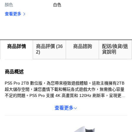
顏色
白色
查看更多
商品詳情
商品評價
(
36
商品諮詢
配送/換貨/退
2
)
貨說明
商品概述
PS5 Pro 2TB 數位版，為您帶來極致遊戲體驗。這款主機擁有2TB
超大儲存空間，讓您盡情下載和暢玩各式遊戲大作，無需擔心容量
不足的問題。PS5 Pro 支援 4K 高畫質和 120Hz 刷新率，呈現更清
晰、更流暢的遊戲畫面，讓您沉浸在栩栩如生的遊戲世界中。此
外，它還具備光線追蹤技術，帶來更逼真的光影效果，提升遊戲的
查看更多
視覺體驗。PS5 Pro 數位版讓您輕鬆享受數位遊戲的便利，隨時隨
地暢玩您喜愛的遊戲。現在就入手 PS5 Pro，開啟您的遊戲新紀
元！