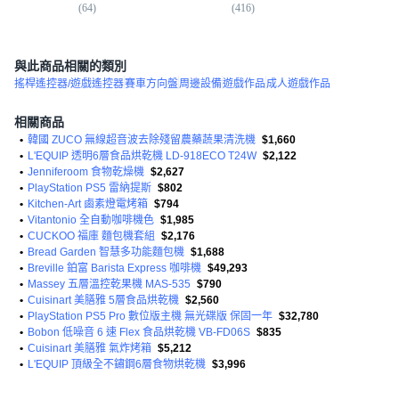
(
64
)
(
416
)
(
9
與此商品相關的類別
搖桿遙控器/遊戲遙控器
賽車方向盤
周邊設備
遊戲作品
成人遊戲作品
相關商品
•
韓國 ZUCO 無線超音波去除殘留農藥蔬果清洗機
$1,660
•
L'EQUIP 透明6層食品烘乾機 LD-918ECO T24W
$2,122
•
Jenniferoom 食物乾燥機
$2,627
•
PlayStation PS5 雷納提斯
$802
•
Kitchen-Art 鹵素燈電烤箱
$794
•
Vitantonio 全自動咖啡機色
$1,985
•
CUCKOO 福庫 麵包機套組
$2,176
•
Bread Garden 智慧多功能麵包機
$1,688
•
Breville 鉑富 Barista Express 咖啡機
$49,293
•
Massey 五層溫控乾果機 MAS-535
$790
•
Cuisinart 美膳雅 5層食品烘乾機
$2,560
•
PlayStation PS5 Pro 數位版主機 無光碟版 保固一年
$32,780
•
Bobon 低噪音 6 速 Flex 食品烘乾機 VB-FD06S
$835
•
Cuisinart 美膳雅 氣炸烤箱
$5,212
•
L'EQUIP 頂級全不鏽鋼6層食物烘乾機
$3,996