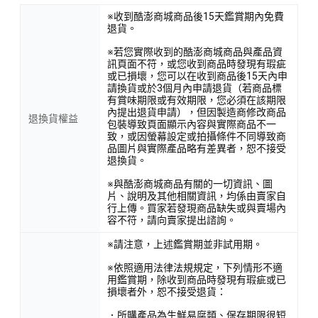
※收到酷澎商城商品後15天鑑賞期內免費
退貨。
※若您實際收到的酷澎商城商品與產品資
訊頁面不符，或您收到商品時發現有瑕疵
或已損壞，您可以在收到商品後15天內申
請換貨或於3個月內申請退貨（若商品標
有賞味期限或有效期限，您必須在該期限
內提出退貨申請），但因製造商修改商品
退換貨權益
包裝導致頁面顯示內容與實際商品不一
致，或因螢幕設定或拍攝條件不同導致商
品圖片與實際產品略有差異者，恕不接受
退換貨。
※與酷澎商城商品有關的一切資訊、圖
片、說明及其他相關資訊，均係由賣家自
行上傳。買家若發現商品缺失或與賣場內
容不符，請向賣家提出諮詢。
※請注意，上述鑑賞期並非試用期。
※依照適用法律法規規定，下列情形不適
用鑑賞期，除收到商品時發現有瑕疵或已
損壞者外，恕不接受退貨：
．所購產品為生鮮易腐類、保存期限很短