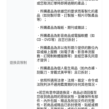
或您取消訂單時即將過期的產品；
．所購產品為依據您的要求而客製化的產
品（如刻製印章、訂製服、相片印製產品
等）；
．所購產品為報紙、期刊或雜誌；
．所購產品為影音商品或電腦軟體（如
CD、DVD等）且您已拆封；
．所購產品為非以有形媒介提供的數位內
容或線上服務（如電子書、影音串流服
務、訂閱制軟體服務等）並經您事先同意
才提供；
退換貨限制
．所購產品為個人衛生用品（如內衣褲、
刮鬍刀、穿戴式美甲等）且已拆封；
．依照所適用法律、法規、裁定、命令或
法院判決不適用鑑賞期的任何其他情況。
※若您有意申請退換貨，商品必須回復至
您收到商品時的原始狀態，並確保所有部
件、內外包裝、贈品及附加文件的完整
性。若商品或贈品已拆封使用、貼紙或標
籤脫落、吊牌拆除、或有任何部件、包