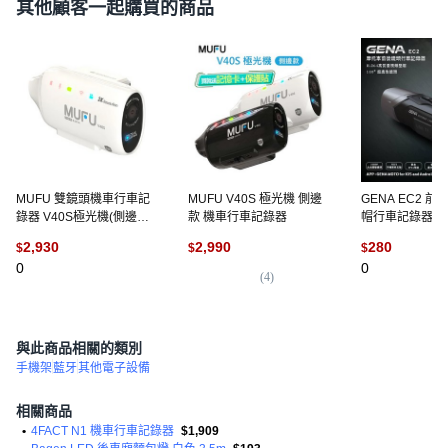
其他顧客一起購買的商品
MUFU 雙鏡頭機車行車記
MUFU V40S 極光機 側邊
GENA EC2 
錄器 V40S極光機(側邊款)
款 機車行車記錄器
帽行車記錄器 1080
雙鏡頭2K高畫質, 星河白,
IPX5 防水 最大
2,930
2,990
280
$
$
$
V40S 極光機
EC1(EC2)防
0
0
(
4
)
與此商品相關的類別
手機架
藍牙
其他電子設備
相關商品
•
4FACT N1 機車行車記錄器
$1,909