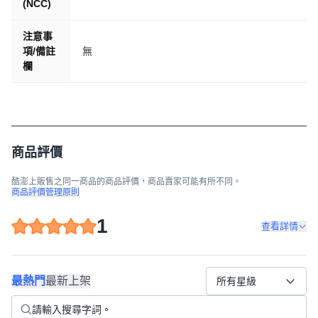
(NCC)
注意事
項/備註
無
欄
商品評價
酷澎上販售之同一商品的商品評價，商品賣家可能有所不同。
商品評價管理原則
1
查看詳情
最熱門
最新上架
所有星級
◆商品規格
品名：【Polaroid寶麗萊】Pernis MX200WGS機車行車記