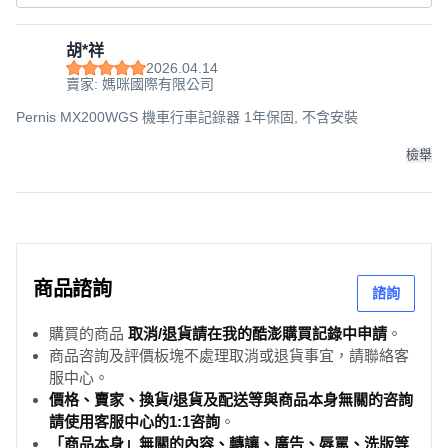
錄器
BSMI字號：R45334
胡*祥
NCC字號：CCAJ23LP21E4T0
2026.04.14
尺寸：75x55x23mm
賣家: 媽咪國際有限公司
重量：127g ±5%
Pernis MX200WGS 機車行車記錄器 1年保固, 不含安裝
保固範圍：新品瑕疪(因人為因素所導致產品損壞者恕不接
受保固)
檢舉
保固期限：保固1年，配件三個月
產地：中國
注意事項:
1.視車款,安裝費用若需另外加費,會請專人與您聯繫說明(例
商品諮詢
諮詢
如:YAMAHA FORCE 155CC/三陽DRG/MMBCU/重機紅牌/
黃牌/電動車等...)
購買的商品
取消/退貨請在我的酷澎購買記錄中申請
。
2.若安裝地區較偏遠,會安排到店安裝,會請專人與您聯繫說
商品咨詢及評價板塊不處理取消或退貨事宜，請聯絡客
明(例如:花蓮、台東)
服中心。
價格、賣家、換貨/退貨及配送等與商品本身無關的咨詢
請使用客服中心的1:1咨詢
。
「商品本身」無關的內容、轉讓、廣告、辱罵、洗版等