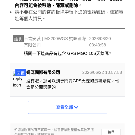
內容可能會被移動、隱藏或刪除
。
◆
Polaroid 客服專線 (台灣區)
請不要在公開的咨詢板塊中留下您的電話號碼、郵箱地
客服專線 :(02)77143363
址等個人資訊。
安裝專線 :(02)22686123
◆
服務時間
不含安裝 | MX200WGS 媽咪國際
2026/06/20
諮詢
星期一至星期五 AM 10:00-PM17:00
有限公司
03:43:58
注意： 下列規格若有變更，恕不另行通知。同一產品之規
請問一下這商品有包含 GPS MGC-10S天線嗎?
格、功能及其上提供之服務將因銷售地區之不同而異，實際
內容請以購買當地機種為準。 (如有問題請洽 Polaroid 客服
專線)
媽咪國際有限公司
2026/06/22 13:57:58
回覆
沒有哦，您可以到專門賣GPS天線的賣場購買，他
◆
我們所提供為全新產品，並提供以下保證
會是分開選購的
- 保固期限：原廠主機保固1年，配件三個月
- 保固範圍：新品瑕疪(因人為因素所導致產品損壞者恕不接
受保固)
查看全部
- 本產品已通過BSMI標準檢驗局認證標準，字號R45334，
品質有保障
如您發現商品有不實廣告、侵害智慧財產權或其他不適
檢舉
合銷售之情形，請提出檢舉