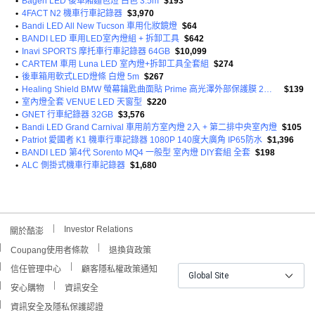
•
Bagen LED 後車廂麵包燈 白色 3.5m
$193
•
4FACT N2 機車行車記錄器
$3,970
•
Bandi LED All New Tucson 車用化妝鏡燈
$64
•
BANDI LED 車用LED室內燈組 + 拆卸工具
$642
•
Inavi SPORTS 摩托車行車記錄器 64GB
$10,099
•
CARTEM 車用 Luna LED 室內燈+拆卸工具全套組
$274
•
後車箱用軟式LED燈條 白燈 5m
$267
•
Healing Shield BMW 螢幕鑰匙曲面貼 Prime 高光澤外部保護膜 2片組
$139
•
室內燈全套 VENUE LED 天窗型
$220
•
GNET 行車紀錄器 32GB
$3,576
•
Bandi LED Grand Carnival 車用前方室內燈 2入 + 第二排中央室內燈
$105
•
Patriot 愛國者 K1 機車行車記錄器 1080P 140度大廣角 IP65防水
$1,396
•
BANDI LED 第4代 Sorento MQ4 一般型 室內燈 DIY套組 全套
$198
•
ALC 側掛式機車行車記錄器
$1,680
Investor Relations
關於酷澎
Coupang使用者條款
退換貨政策
信任管理中心
顧客隱私權政策通知
Global Site
安心購物
資訊安全
資訊安全及隱私保護認證