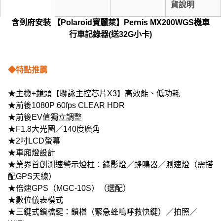
貨說明
含到府安裝
【Polaroid寶麗萊】Pernis MX200WGS機車
行車記錄器(送32G小卡)
◆特點推薦
★主機+鏡頭【聯詠主控芯片X3】高效能、低功耗
★前後1080P 60fps CLEAR HDR
★前後EV值獨立調整
★F1.8大光圈／140度廣角
★2吋LCD螢幕
★車廂燈設計
★業界首創測速警示燈柱：錄影燈／蜂鳴器／測速燈（需搭
配GPS天線）
★倍速GPS（MGC-10S）（選配）
★數位儀表模式
★三鍵式鎖檔鍵：鎖檔（緊急蜂鳴呼救快鍵）／拍照／