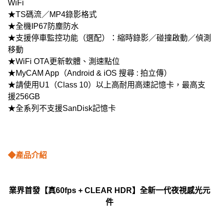
WiFi
★TS碼流／MP4錄影格式
★全機IP67防塵防水
★支援停車監控功能（選配）：縮時錄影／碰撞啟動／偵測
移動
★WiFi OTA更新軟體、測速點位
★MyCAM App（Android & iOS 搜尋 : 拍立傳）
★請使用U1（Class 10）以上高耐用高速記憶卡，最高支
援256GB
★全系列不支援SanDisk記憶卡
◆產品介紹
業界首發【真60fps + CLEAR HDR】全新一代夜視感光元
件