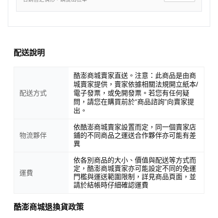
◆退(換)貨注意事項
:
1、本商品未確定購買前嚴禁使用!否將影響您退換貨權利。
2、本商品並不提供免費試用(猶豫期並非試用期)，除新品
故障瑕疵外，凡經操作使用與包裝不完全造成商品損壞或污
穢，將影響您退、換貨權益！猶豫期間內請妥善保護相關物
配送說明
件。
3、請保留原包裝袋、紙箱！退貨時請以原裝袋、紙箱包裝
酷澎商城賣家直送。注意：此商品是由商
退回，包裝不完全造成商品損壞恕將影響您退貨權益。
城賣家提供，賣家依據相關法規開立紙本/
配送方式
電子發票，或免開發票。若您有任何疑
4、（如有贈品）贈品隨貨品附上！遺失或損壞將影響您退
問，請您在購買前於“商品諮詢”向賣家提
貨權益。
出。
依酷澎商城賣家設置而定，同一個賣家店
◆配送注意事項
:
物流夥伴
鋪的不同商品之運送合作夥伴亦可能有差
本產品係由供應商提供台灣本島(貨運一般區)免費商品運送
異
服務。若指定配送區為離島、花東與偏遠特殊地區，將不在
依各別商品的大小、價值與配送等方式而
此(免費)服務範圍內！
定，酷澎商城賣家亦可能設定不同的免運
運費
門檻與運送範圍限制，詳見商品頁面，並
請於結帳時仔細確認運費
酷澎商城退換貨政策