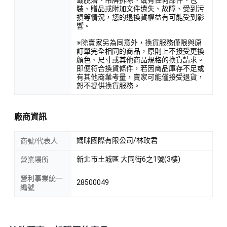
裝、贈品或附加文件遺失、故障、受到污
損等情況，您的退換貨權益有可能受到影
響。
※除賣家另為同意外，換貨服務僅限與原
訂單完全相同的商品，原則上不接受更換
顏色、尺寸或其他商品規格的換貨請求。
即便符合換貨條件，若因商品庫存不足或
有其他商業考量，賣家可能僅接受退貨，
恕不提供換貨服務。
廠商資訊
媽咪國際有限公司/林玫君
商號/代表人
新北市土城區 大同街6之1號(3樓)
營業場所
營利事業統一
28500049
編號