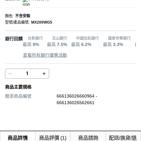
顏色
:
不含安裝
型號/產品編號
:
MX200WGS
銀行回饋
台新銀行
玉山銀行
中國信託銀行
國泰世華銀行
最高
8%
最高
7.5%
最高
6.2%
最高
3.3%
最
查看所有銀行優惠活動
商品主要規格
酷澎商品編號
666136026660964 -
666136026562661
商品詳情
商品評價
(
1
)
商品諮詢
配送/換貨/退