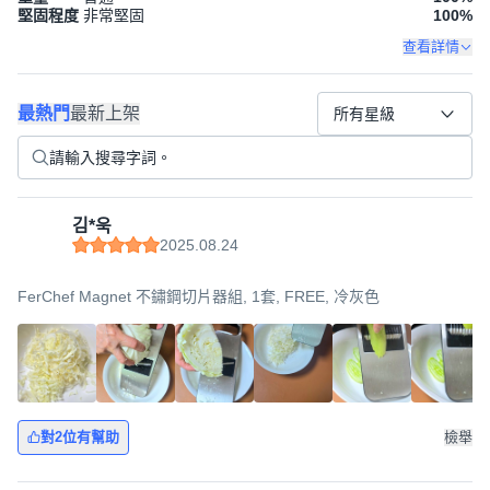
堅固程度
非常堅固
100
%
查看詳情
最熱門
最新上架
所有星級
김*욱
2025.08.24
FerChef Magnet 不鏽鋼切片器組, 1套, FREE, 冷灰色
對2位有幫助
檢舉