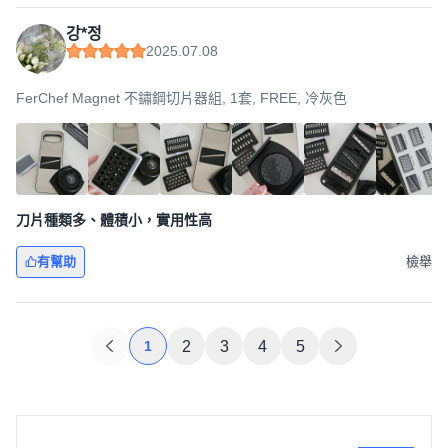
강*정
2025.07.08
FerChef Magnet 不鏽鋼切片器組, 1套, FREE, 冷灰色
刀片種類多、體積小，實用性高
有幫助
檢舉
1
2
3
4
5