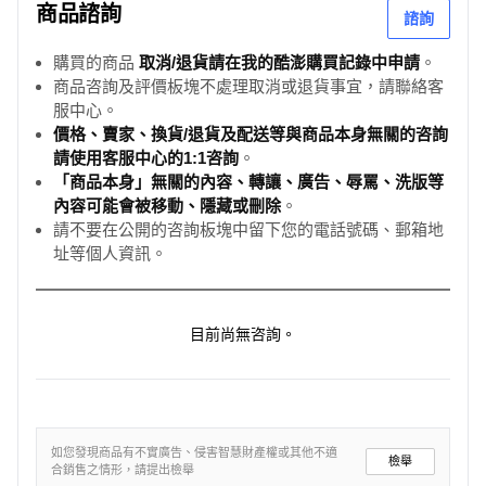
商品諮詢
諮詢
購買的商品
取消/退貨請在我的酷澎購買記錄中申請
。
商品咨詢及評價板塊不處理取消或退貨事宜，請聯絡客
服中心。
價格、賣家、換貨/退貨及配送等與商品本身無關的咨詢
請使用客服中心的1:1咨詢
。
「商品本身」無關的內容、轉讓、廣告、辱罵、洗版等
內容可能會被移動、隱藏或刪除
。
請不要在公開的咨詢板塊中留下您的電話號碼、郵箱地
址等個人資訊。
目前尚無咨詢。
如您發現商品有不實廣告、侵害智慧財產權或其他不適
檢舉
合銷售之情形，請提出檢舉