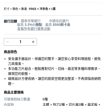
尺寸 × 顏色 × 數量
:
FREE × 冷灰色 × 1套
國泰世華銀行
中國信託銀行
銀行回饋
最高
3.3%小樹點
最高
$500刷卡金
查看所有銀行優惠活動
商品特色
安全護手器設計，保護您的雙手，讓您安心享受料理過程，避免
刀具傷害。
多功能刀片組合，輕鬆應對切片、切絲、磨泥等多種料理需求，
展現您的廚藝。
磁吸設計方便收納，讓您的廚房空間更加整潔，不再煩惱收納問
題。
商品主要規格
可替換刨絲刀數量
6種
內容物
主體 + 刨刀2種 + 切片器3種 + 磨泥板 +