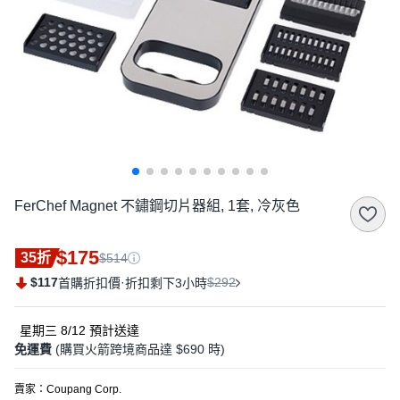
FerChef Magnet 不鏽鋼切片器組, 1套, 冷灰色
$175
35折
$514
$117
·
$292
首購折扣價
折扣剩下3小時
星期三 8/12
預計送達
免運費
(購買火箭跨境商品達 $690 時)
賣家：
Coupang Corp.