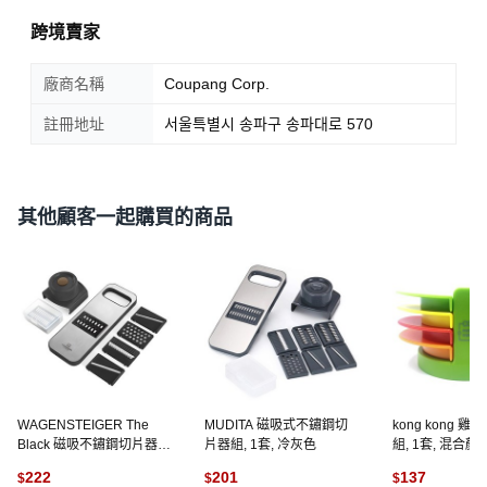
跨境賣家
廠商名稱
Coupang Corp.
註冊地址
서울특별시 송파구 송파대로 570
其他顧客一起購買的商品
WAGENSTEIGER The
MUDITA 磁吸式不鏽鋼切
kong kong 
Black 磁吸不鏽鋼切片器
片器組, 1套, 冷灰色
組, 1套, 混合顏
組, 混合顏色, 1套
222
201
137
$
$
$