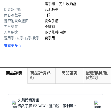
護手器 + 刀片收納盒
切菜器型態
磨泥板型
內容物數量
9種
是否附安全握把
安全手柄
刀片材質
不鏽鋼
刀片用途
多功能/多用途
適用手 (左手/右手/雙手)
雙手用
查看更多
商品詳情
商品評價
(
5
商品諮詢
配送/換貨/退
6
)
貨說明
火箭跨境資訊
深入了解 EZ WAY、進口稅、限制等。