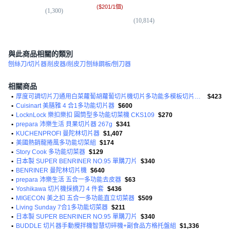
(
$201/1個
)
(
1,300
)
(
6
(
10,814
)
與此商品相關的類別
刨絲刀/切片器
削皮器/削皮刀
刨絲鋼板/刨刀器
相關商品
•
厚度可調切片刀通用白菜蘿蔔胡蘿蔔切片機切片多功能多模板切片刀套組
$423
•
Cuisinart 美膳雅 4 合1多功能切片器
$600
•
LocknLock 樂扣樂扣 圓筒型多功能切菜機 CKS109
$270
•
prepara 沛樂生活 貝果切片器 267g
$341
•
KUCHENPROFI 曼陀林切片器
$1,407
•
美國熱銷龍捲風多功能切菜組
$174
•
Story Cook 多功能切菜器
$129
•
日本製 SUPER BENRINER NO.95 單購刀片
$340
•
BENRINER 曼陀林切片機
$640
•
prepara 沛樂生活 五合一多功能去皮器
$63
•
Yoshikawa 切片機採摘刀 4 件套
$436
•
MIGECON 美之扣 五合一多功能直立切菜器
$509
•
Living Sunday 7合1多功能切菜器
$211
•
日本製 SUPER BENRINER NO.95 單購刀片
$340
•
BUDDLE 切片器手動攪拌機智慧切碎機+副食品方格托盤組
$1,336