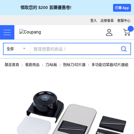
領取您的 $200 首購優惠卷!
打開 App
登入
註冊會員
客服中心
全部
酷澎首頁
餐廚用品
刀/砧板
刨絲刀/切片器
多功能切菜器/切片器組