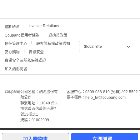
Investor Relations
關於酷澎
Coupang使用者條款
退換貨政策
信任管理中心
顧客隱私權政策通知
Global Site
安心購物
資訊安全
資訊安全及隱私保護認證
加入酷澎商城
公司名稱：酷澎股份有
客服中心：0809-088-810 (免費) / 02-5592-
限公司
電子郵件：help_tw@coupang.com
聯繫地址：11049 台北
市信義區信義路五段7
號13樓之1
統編：91002999
©Coupang Taiwan Co., Ltd. 保留所有權利。
本網站上顯示的所有商標、標誌和服務標誌均為酷澎股份有
加入購物車
立即購買