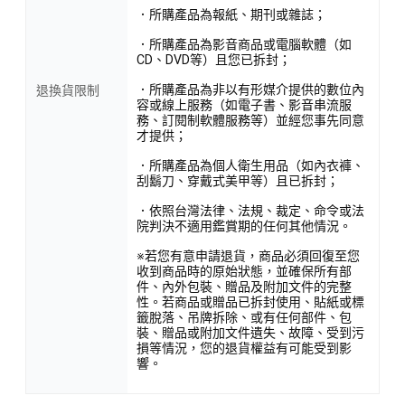
．所購產品為報紙、期刊或雜誌；
．所購產品為影音商品或電腦軟體（如
CD、DVD等）且您已拆封；
．所購產品為非以有形媒介提供的數位內
退換貨限制
容或線上服務（如電子書、影音串流服
務、訂閱制軟體服務等）並經您事先同意
才提供；
．所購產品為個人衛生用品（如內衣褲、
刮鬍刀、穿戴式美甲等）且已拆封；
．依照台灣法律、法規、裁定、命令或法
院判決不適用鑑賞期的任何其他情況。
※若您有意申請退貨，商品必須回復至您
收到商品時的原始狀態，並確保所有部
件、內外包裝、贈品及附加文件的完整
性。若商品或贈品已拆封使用、貼紙或標
籤脫落、吊牌拆除、或有任何部件、包
裝、贈品或附加文件遺失、故障、受到污
損等情況，您的退貨權益有可能受到影
響。