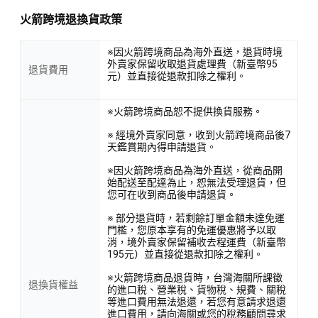
火箭跨境退換貨政策
※因火箭跨境商品為海外直送，退貨時境
外賣家保留收取退貨處理費（新臺幣95
退貨費用
元）並直接從退款扣除之權利。
※火箭跨境商品恕不提供換貨服務。
※ 經境外賣家同意，收到火箭跨境商品後7
天鑑賞期內得申請退貨。
※因火箭跨境商品為海外直送，從商品開
始配送至配達為止，恕無法受理退貨，但
您可在收到商品後申請退貨。
※ 部分退貨時，若剩餘訂單金額未達免運
門檻，您原本享有的免運優惠將予以取
消，境外賣家保留補收去程運費（新臺幣
195元）並直接從退款扣除之權利。
※火箭跨境商品退貨時，台灣海關所課徵
退換貨權益
的進口稅、營業稅、貨物稅、規費、關稅
等進口費用無法退還，若您有意請求退還
進口費用，請向海關或您的稅務顧問尋求