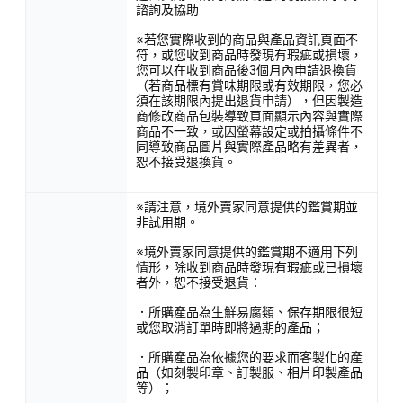
諮詢及協助
※若您實際收到的商品與產品資訊頁面不
符，或您收到商品時發現有瑕疵或損壞，
您可以在收到商品後3個月內申請退換貨
（若商品標有賞味期限或有效期限，您必
須在該期限內提出退貨申請），但因製造
商修改商品包裝導致頁面顯示內容與實際
商品不一致，或因螢幕設定或拍攝條件不
同導致商品圖片與實際產品略有差異者，
恕不接受退換貨。
※請注意，境外賣家同意提供的鑑賞期並
非試用期。
※境外賣家同意提供的鑑賞期不適用下列
情形，除收到商品時發現有瑕疵或已損壞
者外，恕不接受退貨：
．所購產品為生鮮易腐類、保存期限很短
或您取消訂單時即將過期的產品；
．所購產品為依據您的要求而客製化的產
品（如刻製印章、訂製服、相片印製產品
等）；