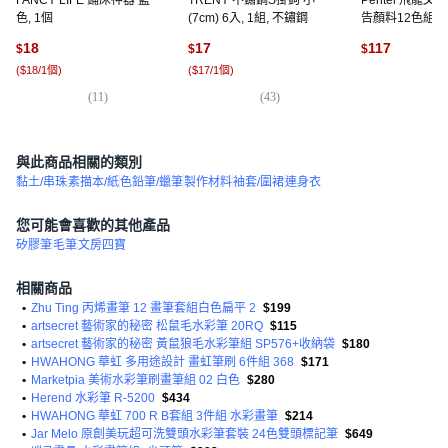
色, 1個
(7cm) 6入, 1組, 不鏽鋼
告顏料12色組, 12
18
17
117
$
$
$
(
$18/1個
)
(
$17/1個
)
(
1
(
11
)
(
43
)
與此商品相關的類別
黏土/串珠
素描本/紙
色鉛筆/蠟筆
製作材料
袖套/圍裙
連身衣
您可能會喜歡的其他產品
矽膠筆
毛筆
文房四寶
相關商品
•
Zhu Ting 丙烯畫筆 12 畫筆套組白色扁平 2
$199
•
artsecret 藝術家的秘密 松鼠毛水彩筆 20RQ
$115
•
artsecret 藝術家的秘密 黃鼠狼毛水彩筆組 SP576+收納袋
$180
•
HWAHONG 華虹 多用途設計 畫虹筆刷 6件組 368
$171
•
Marketpia 美術水彩筆刷畫筆組 02 白色
$280
•
Herend 水彩筆 R-5200
$434
•
HWAHONG 華虹 700 R B套組 3件組 水彩畫筆
$214
•
Jar Melo 原創美玩超可洗雙頭水彩筆套裝 24色雙頭標記筆
$649