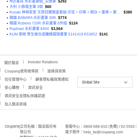
•
배곧畫具 水彩畫筆組_尖頭筆
$292
•
大利 小狼毫圭筆 3個
$60
•
Kozaki 神崎家居 文房四寶錦盒套組 印泥 + 印章 + 硯台 + 墨條 + 筆擱 + 筆洗 + 加健大白雲 4支 + 錦盒
$380
•
韓國 BABARA 水彩畫筆 30R
$774
•
韓國 Rubens 720R 水彩畫筆 6件組
$124
•
Raphael 水彩畫筆 8404
$3,564
•
KUM 庫姆 學生級合成纖維圓頭畫筆 5141419 K53852
$141
Investor Relations
關於酷澎
Coupang使用者條款
退換貨政策
信任管理中心
顧客隱私權政策通知
Global Site
安心購物
資訊安全
資訊安全及隱私保護認證
加入酷澎商城
公司名稱：酷澎股份有
客服中心：0809-088-810 (免費) / 02-5592-
限公司
電子郵件：help_tw@coupang.com