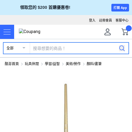
領取您的 $200 首購優惠卷!
打開 App
登入
註冊會員
客服中心
全部
酷澎首頁
玩具休閒
學習/益智
美術/勞作
顏料/畫筆