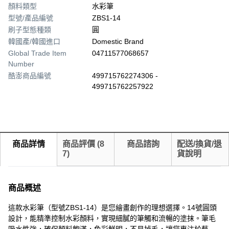
顏料類型
水彩筆
型號/產品編號
ZBS1-14
刷子型態種類
圓
韓國產/韓國進口
Domestic Brand
Global Trade Item
04711577068657
Number
酷澎商品編號
499715762274306 -
499715762257922
商品詳情
商品評價
(
8
商品諮詢
配送/換貨/退
7
)
貨說明
商品概述
這款水彩筆（型號ZBS1-14）是您繪畫創作的理想選擇。14號圓頭
設計，能精準控制水彩顏料，實現細膩的筆觸和流暢的塗抹。筆毛