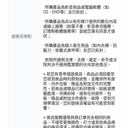
· 所購產品為影音商品或電腦軟體（如
CD、DVD等）且已拆封；
· 所購產品為非以有形媒介提供的數位內容
或線上服務（如電子書、影音串流服務、
訂閱制軟體服務等）並經您事先同意才提
供；
退換貨限制
· 所購產品為個人衛生用品（如內衣褲、刮
鬍刀、穿戴式美甲等）且您已拆封；
· 依照所適用法律、法規、裁定、命令或法
院判決不適用鑑賞期的任何其他情況。
※ 若您有意申請退換貨，商品必須回復至
您收到商品時的原始狀態，並確保所有部
件、內外包裝、贈品及附加文件的完整
性。若商品或贈品已拆封使用、貼紙或標
籤脫落、吊牌拆除、或有任何部件、包
裝、贈品或附加文件遺失、故障、受到污
損等情況，您的退換貨權益有可能受到影
響。
※ 換貨服務僅限與原訂單完全相同的商
品，不接受更換顏色、尺寸或其他商品規
格的換貨請求。即便符合換貨條件，若因