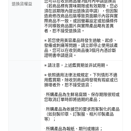
您可以在收到商品後3個月內申請退換貨
退換貨權益
（若商品標有賞味期限或有效期限，您必
須在該期限內提出退換貨申請），但因製
造商修改商品包裝導致頁面顯示內容與實
際商品不一致，或因螢幕設定或拍攝條件
不同導致商品圖片與實際產品略有差異
者，恕不接受退換貨。
※ 若您使用美容產品時發生過敏、起疹、
發癢或刺痛等問題，請立即停止使用該產
品，您可以在收到商品後3個月內憑診斷
證明書申請退貨。
※ 請注意，上述鑑賞期並非試用期。
※ 依照適用法律法規規定，下列情形不適
用鑑賞期，除收到商品時發現有瑕疵或已
損壞者外，恕不接受退貨：
· 所購產品為生鮮易腐類、保存期限很短或
您取消訂單時即將過期的產品；
· 所購產品為依據您的要求而客製化的產品
（如刻製印章、訂製服、相片印製產品
等）；
· 所購產品為報紙、期刊或雜誌；