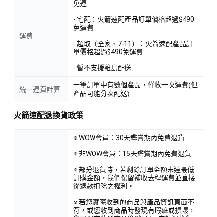
免運
- 宅配：火箭速配產品訂單價格超過$490
免運費
運費
- 超取（全家、7-11）：火箭速配產品訂
單價格超過$490免運費
- 暫不支援離島配送
一筆訂單中有數個產品，僅收一次運費(但
統一運費計算
產品可能分次配送)
火箭速配退換貨政策
※ WOW會員：30天鑑賞期內免費退貨
※ 非WOW會員：15天鑑賞期內免費退貨
※ 部分退貨時，若剩餘訂單金額未達最低
訂購金額，我們保留補收去程運費並直接
從退款扣除之權利。
※ 若您實際收到的商品與產品資訊頁面不
符，或您收到商品時發現有瑕疵或損壞，