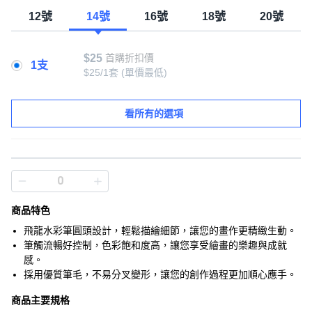
12號
14號
16號
18號
20號
$25
首購折扣價
1支
$25/1套
(單價最低)
看所有的選項
商品特色
飛龍水彩筆圓頭設計，輕鬆描繪細節，讓您的畫作更精緻生動。
筆觸流暢好控制，色彩飽和度高，讓您享受繪畫的樂趣與成就
感。
採用優質筆毛，不易分叉變形，讓您的創作過程更加順心應手。
商品主要規格