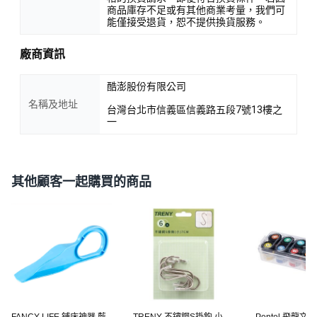
商品庫存不足或有其他商業考量，我們可
能僅接受退貨，恕不提供換貨服務。
廠商資訊
酷澎股份有限公司
名稱及地址
台灣台北市信義區信義路五段7號13樓之
一
其他顧客一起購買的商品
FANCY LIFE 鋪床神器 藍
TRENY 不鏽鋼S掛鉤 小
Pentel 飛龍文