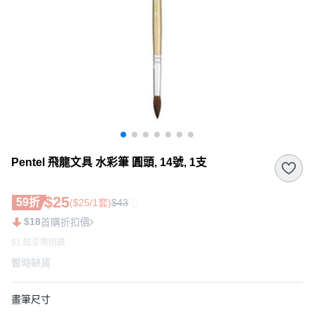
Pentel 飛龍文具 水彩筆 圓頭, 14號, 1支
$25
59折
($25/1套)
$43
$18
首購折扣價
$1 酷澎幣回饋
暫時缺貨
畫筆尺寸