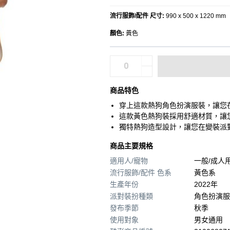
流行服飾/配件 尺寸
:
990 x 500 x 1220 mm
顏色
:
黃色
商品特色
穿上這款熱狗角色扮演服裝，讓您
這款黃色熱狗裝採用舒適材質，讓
獨特熱狗造型設計，讓您在變裝派
商品主要規格
適用人/寵物
一般/成人
流行服飾/配件 色系
黃色系
生產年份
2022年
派對裝扮種類
角色扮演服
發布季節
秋季
使用對象
男女通用