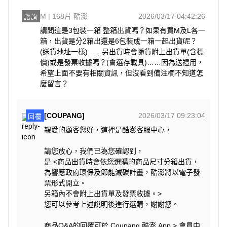
M | 168片 酷澎
2026/03/17 04:42:26
諮詢
請問這是3包裝一箱 整箱出貨嗎？如果有買M及L各一
箱，出貨是分2箱出還是6包裝成一箱一起出貨呢？
(送貨地址一樣)……另出貨時會隨貨附上出貨單(含標
價)或是發票收據嗎？(會選存載具)……因為送禮用，
希望上面不要有相關資訊，但沒看到備注欄不知道怎
麼留言？
[COUPANG]
2026/03/17 09:23:04
回覆
親愛的顧客您好，這裡是酷澎客服中心，
請您放心，我們已為您確認到，
是 <商品出貨時會依您選購的商品尺寸分箱出貨，
為響應政府環保及節能減碳計畫，酷澎將以電子發
票形式開立。
另箱內不會附上出貨單及發票收據。>
您可以參考上述說明後進行選購，謝謝您。
商品Q&A的回覆可於 Coupang 酷澎 App > 會員中