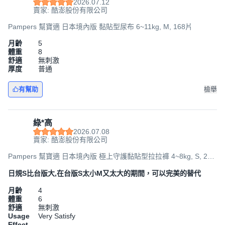
2026.07.12
賣家: 酷澎股份有限公司
Pampers 幫寶適 日本境內版 黏貼型尿布 6~11kg, M, 168片
月齡
5
體重
8
舒適
無刺激
厚度
普通
有幫助
檢舉
綠*高
2026.07.08
賣家: 酷澎股份有限公司
Pampers 幫寶適 日本境內版 極上守護黏貼型拉拉褲 4~8kg, S, 210
片
日規S比台版大,在台版S太小M又太大的期間，可以完美的替代
月齡
4
體重
6
舒適
無刺激
Usage
Very Satisfy
Effect