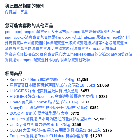
與此商品相關的類別
內褲型
一字型
您可能會喜歡的其他產品
penelope
pampers幫寶適xl
大王尿布
pampers幫寶適奢寵幫
妙兒褲xxl
mamypoko-滿意寶寶
幫寶適尿布m
goo-n-大王
nabizam尿褲
merries-妙而舒
好奇寶寶尿布xl
幫寶適拉拉褲
幫寶適一級幫
幫寶適紙尿褲第5階段
幫寶適m
滿意寶寶
幫寶適
滿意寶寶晚安褲
滿意尿布
滿意寶寶xl
moonys
尿布xl
幫寶適乾爽拉拉褲xxl
好奇寶寶尿布
大王
merries妙而舒妙兒褲xxl
aiwibi愛薇彼
幫寶適s
pampers幫寶適日本境內版
滿意寶寶輕巧褲
相關商品
•
Kindoh Oh! Slim 超薄褲型尿布 9~14kg
$1,359
•
滿意寶寶日本版 頂級超薄褲型尿布 女童款 18~35kg
$1,068
•
HUGGIES 好奇 乾爽褲型紙尿褲 男女通用
$453
•
HUGGIES 好奇 Goodnites 兒童褲型紙尿褲 男女通用
$286
•
Libero 麗貝樂 Comfort 黏貼型尿布 3~6kg
$132
•
MamyPoko 滿意寶寶 夏季吸汗褲型尿布 女童款
$352
•
BOSOMI 寶舒美 夏季褲型尿布 女童
$772
•
Pampers 幫寶適 日本境內版 超薄乾爽黏貼型尿布
$2,300
•
UniDry 優力寶 優力褲/尿布 15~25kg
$156
•
GOO.N 大王 游泳尿布 男女共用版 米奇米妮23RN 12入
$176
•
Pampers 幫寶適 Touch Of Nature夏季褲型尿布
$1,283