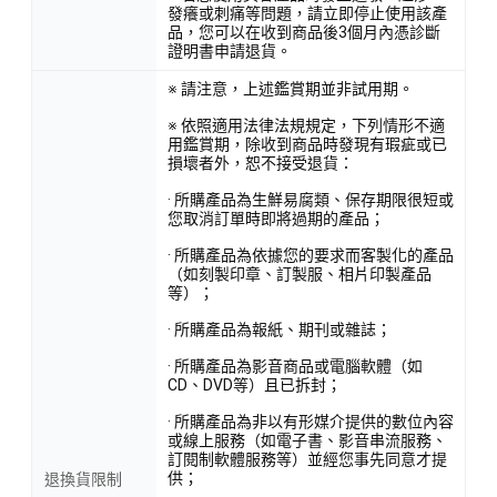
發癢或刺痛等問題，請立即停止使用該產
品，您可以在收到商品後3個月內憑診斷
證明書申請退貨。
※ 請注意，上述鑑賞期並非試用期。
※ 依照適用法律法規規定，下列情形不適
用鑑賞期，除收到商品時發現有瑕疵或已
損壞者外，恕不接受退貨：
· 所購產品為生鮮易腐類、保存期限很短或
您取消訂單時即將過期的產品；
· 所購產品為依據您的要求而客製化的產品
（如刻製印章、訂製服、相片印製產品
等）；
· 所購產品為報紙、期刊或雜誌；
· 所購產品為影音商品或電腦軟體（如
CD、DVD等）且已拆封；
· 所購產品為非以有形媒介提供的數位內容
或線上服務（如電子書、影音串流服務、
訂閱制軟體服務等）並經您事先同意才提
供；
退換貨限制