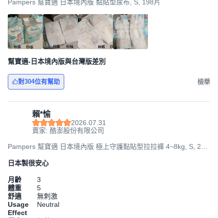
Pampers 幫寶適 日本境內版 黏貼型尿布, S, 198片
幫寶適-日本境內版與台灣版差別
對304位有幫助
檢舉
賴*愉
2026.07.31
賣家: 酷澎股份有限公司
Pampers 幫寶適 日本境內版 極上守護黏貼型拉拉褲 4~8kg, S, 210
片
日本製很安心
月齡
3
體重
5
舒適
無刺激
Usage
Neutral
Effect