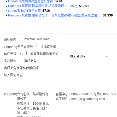
•
kindoh 頂級纖薄褲型兒童紙尿褲
$270
•
Pampers 幫寶適 日本境內版 巧虎安睡褲 18~35kg
$1,801
•
comet Thin Air褲型尿布
$716
•
Pampers 幫寶適 原廠公司貨 一級幫紙尿褲/尿布禮盒/彌月禮盒組 黏貼型尿布 S(4~8kg) + M(6~11kg)
$1,339
Investor Relations
關於酷澎
Coupang使用者條款
退換貨政策
信任管理中心
顧客隱私權政策通知
Global Site
安心購物
資訊安全
資訊安全及隱私保護認證
加入酷澎商城
公司名稱：酷澎股份有
客服中心：0809-088-810 (免費) / 02-5592-
限公司
電子郵件：help_tw@coupang.com
聯繫地址：11049 台北
市信義區信義路五段7
號13樓之1