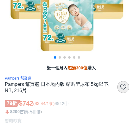
近一個月內
超過300位
購入
Pampers 幫寶適
Pampers 幫寶適 日本境內版 黏貼型尿布 5kg以下,
NB, 216片
$742
79折
($3.44/1個)
$942
$200
首購折扣價
暫時缺貨