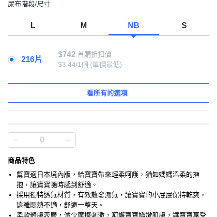
尿布階段/尺寸
L
M
NB
S
$742
首購折扣價
216片
$3.44/1個
(單價最低)
看所有的選項
商品特色
幫寶適日本境內版，給寶寶帶來輕柔呵護，猶如媽媽溫柔的擁
抱，讓寶寶隨時感到舒適。
採用獨特透氣材質，有效散發濕氣，讓寶寶的小屁屁保持乾爽，
遠離悶熱不適，舒適一整天。
柔軟親膚表層，減少摩擦刺激，呵護寶寶嬌嫩肌膚，讓寶寶享受