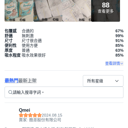
88
查看更多
包覆感
合適的
67
%
舒適
無刺激
99
%
尺寸
尺寸很合適
91
%
便利性
使用方便
85
%
厚度
普通
63
%
吸水程度
吸水效果很好
85
%
查看詳情
最熱門
最新上架
所有星級
Qmei
2024.08.15
賣家: 酷澎股份有限公司