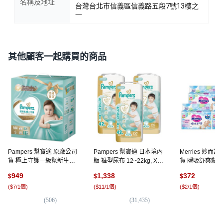
名稱及地址
台灣台北市信義區信義路五段7號13樓之
一
其他顧客一起購買的商品
Pampers 幫寶適 原廠公司
Pampers 幫寶適 日本境內
Merries 妙而
貨 極上守護一級幫新生禮
版 褲型尿布 12~22kg, XL,
貨 瞬吸舒爽黏
盒組/黏貼型嬰兒紙尿褲,
126片
~5kg, NB, 168
949
1,338
372
$
$
$
NB + S, 144片
(
$7/1個
)
(
$11/1個
)
(
$2/1個
)
(
506
)
(
31,435
)
(
6,