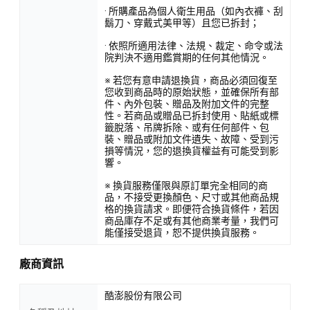
· 所購產品為個人衛生用品（如內衣褲、刮
鬍刀、穿戴式美甲等）且您已拆封；
· 依照所適用法律、法規、裁定、命令或法
院判決不適用鑑賞期的任何其他情況。
※ 若您有意申請退換貨，商品必須回復至
您收到商品時的原始狀態，並確保所有部
件、內外包裝、贈品及附加文件的完整
性。若商品或贈品已拆封使用、貼紙或標
籤脫落、吊牌拆除、或有任何部件、包
裝、贈品或附加文件遺失、故障、受到污
損等情況，您的退換貨權益有可能受到影
響。
※ 換貨服務僅限與原訂單完全相同的商
品，不接受更換顏色、尺寸或其他商品規
格的換貨請求。即便符合換貨條件，若因
商品庫存不足或有其他商業考量，我們可
能僅接受退貨，恕不提供換貨服務。
廠商資訊
酷澎股份有限公司