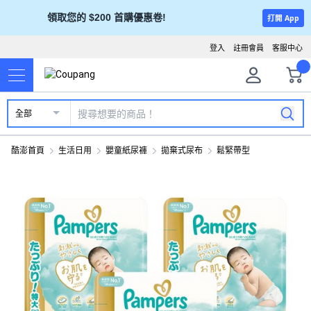
領取您的 $200 首購優惠卷!
打開 App
登入
註冊會員
客服中心
全部
酷澎首頁
生活日用
嬰童紙尿褲
拋棄式尿布
鬆緊帶型