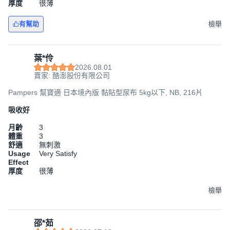
厚度
很薄
有幫助
檢舉
葉*伶
2026.08.01
賣家: 酷澎股份有限公司
Pampers 幫寶適 日本境內版 黏貼型尿布 5kg以下, NB, 216片
吸收好
月齡
3
體重
3
舒適
無刺激
Usage
Very Satisfy
Effect
厚度
很薄
檢舉
邵*茹