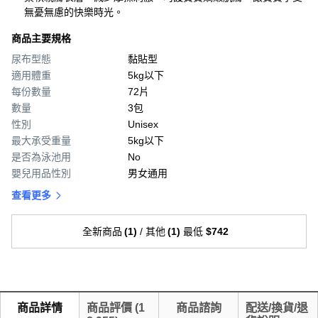
無憂無慮的快樂時光。
商品主要規格
尿布型態
黏貼型
適用體重
5kg以下
每份數量
72片
數量
3包
性別
Unisex
最大承受重量
5kg以下
是否為泳池用
No
嬰兒用品性別
男女通用
查看更多
全新商品
(
1
)
/
其他
(
1
)
最低
$742
商品詳情
商品評價
(
1
商品諮詢
配送/換貨/退