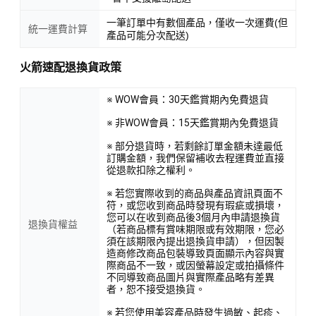
一筆訂單中有數個產品，僅收一次運費(但
統一運費計算
產品可能分次配送)
火箭速配退換貨政策
※ WOW會員：30天鑑賞期內免費退貨
※ 非WOW會員：15天鑑賞期內免費退貨
※ 部分退貨時，若剩餘訂單金額未達最低
訂購金額，我們保留補收去程運費並直接
從退款扣除之權利。
※ 若您實際收到的商品與產品資訊頁面不
符，或您收到商品時發現有瑕疵或損壞，
您可以在收到商品後3個月內申請退換貨
退換貨權益
（若商品標有賞味期限或有效期限，您必
須在該期限內提出退換貨申請），但因製
造商修改商品包裝導致頁面顯示內容與實
際商品不一致，或因螢幕設定或拍攝條件
不同導致商品圖片與實際產品略有差異
者，恕不接受退換貨。
※ 若您使用美容產品時發生過敏、起疹、