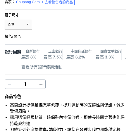
賣家：
Coupang Corp.
去看銷售者的商品
鞋子尺寸
270
顏色
:
黑色
銀行回饋
台新銀行
玉山銀行
中國信託銀行
國泰世華銀行
最高
8%
最高
7.5%
最高
6.2%
最高
3.3%
最
查看所有銀行優惠活動
商品特色
高筒設計提供腳踝完整包覆，提升運動時的支撐性與保護，減少
受傷風險。
採用透氣網眼材質，確保鞋內空氣流通，即使長時間穿著也能保
持乾爽舒適。
刀鋒系列外底提供卓越抓地力，讓您在各種步伐中都能穩定移