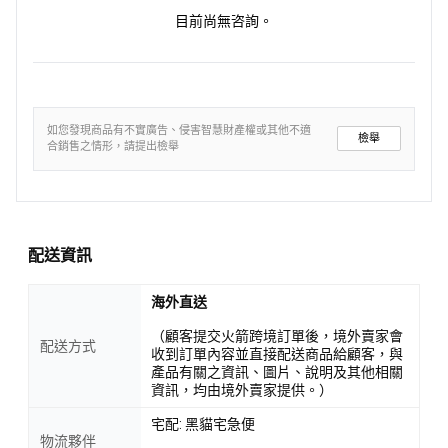
目前尚無咨詢。
如您發現商品有不實廣告、侵害智慧財產權或其他不適
檢舉
合銷售之情形，請提出檢舉
配送資訊
海外直送
（顧客提交火箭跨境訂單後，境外賣家會
配送方式
收到訂單內容並直接配送商品給顧客，與
產品有關之資訊、圖片、說明及其他相關
資訊，均由境外賣家提供。）
宅配: 黑貓宅急便
物流夥伴