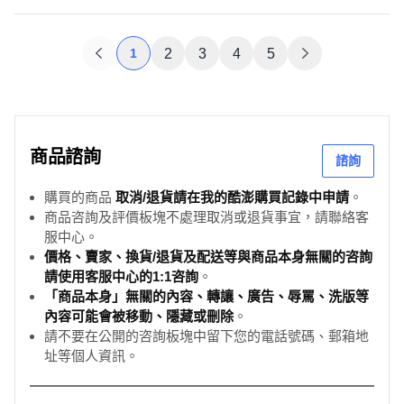
1
2
3
4
5
商品諮詢
諮詢
購買的商品
取消/退貨請在我的酷澎購買記錄中申請
。
商品咨詢及評價板塊不處理取消或退貨事宜，請聯絡客
服中心。
價格、賣家、換貨/退貨及配送等與商品本身無關的咨詢
請使用客服中心的1:1咨詢
。
「商品本身」無關的內容、轉讓、廣告、辱罵、洗版等
內容可能會被移動、隱藏或刪除
。
請不要在公開的咨詢板塊中留下您的電話號碼、郵箱地
址等個人資訊。