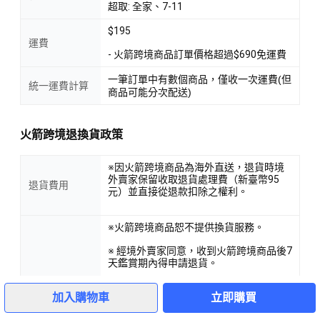
超取: 全家、7-11
$195
運費
- 火箭跨境商品訂單價格超過$690免運費
一筆訂單中有數個商品，僅收一次運費(但
統一運費計算
商品可能分次配送)
火箭跨境退換貨政策
※因火箭跨境商品為海外直送，退貨時境
外賣家保留收取退貨處理費（新臺幣95
退貨費用
元）並直接從退款扣除之權利。
※火箭跨境商品恕不提供換貨服務。
※ 經境外賣家同意，收到火箭跨境商品後7
天鑑賞期內得申請退貨。
8
※因火箭跨境商品為海外直送，從商品開
加入購物車
立即購買
始配送至配達為止，恕無法受理退貨，但
您可在收到商品後申請退貨。