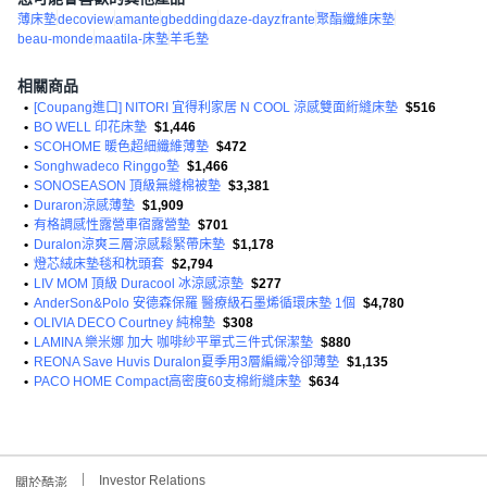
薄床墊
decoview
amante
gbedding
daze-dayz
frante
聚酯纖維床墊
beau-monde
maatila-床墊
羊毛墊
相關商品
•
[Coupang進口] NITORI 宜得利家居 N COOL 涼感雙面絎縫床墊
$516
•
BO WELL 印花床墊
$1,446
•
SCOHOME 暖色超細纖維薄墊
$472
•
Songhwadeco Ringgo墊
$1,466
•
SONOSEASON 頂級無縫棉被墊
$3,381
•
Duraron涼感薄墊
$1,909
•
有格調感性露營車宿露營墊
$701
•
Duralon涼爽三層涼感鬆緊帶床墊
$1,178
•
燈芯絨床墊毯和枕頭套
$2,794
•
LIV MOM 頂級 Duracool 冰涼感涼墊
$277
•
AnderSon&Polo 安德森保羅 醫療級石墨烯循環床墊 1個
$4,780
•
OLIVIA DECO Courtney 純棉墊
$308
•
LAMINA 樂米娜 加大 咖啡紗平單式三件式保潔墊
$880
•
REONA Save Huvis Duralon夏季用3層編織冷卻薄墊
$1,135
•
PACO HOME Compact高密度60支棉絎縫床墊
$634
Investor Relations
關於酷澎