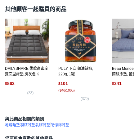
其他顧客一起購買的商品
DAILYSHARE 柔軟高密度
PULY 卜立 鵝油辣椒,
Beau Monde
雙面型床墊 炭灰色 K
220g, 1罐
蘭絨床墊, 藍色
862
101
241
$
$
$
(
$46/100g
)
(
83
)
(
9
(
370
)
與此商品相關的類別
地舖睡墊
羽絨薄墊
乳膠薄墊
記憶綿薄墊
您可能會喜歡的其他產品