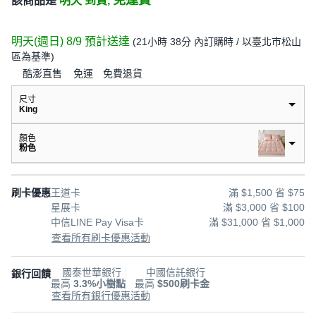
免運費
該商品是
明天 到貨,
明天(週日) 8/9
預計送達
(
21小時 38分
內訂購時
/ 以臺北市松山
區為基準
)
酷澎直售
免運
免費退貨
尺寸
King
顏色
粉色
刷卡優惠
王道卡
滿 $1,500 省 $75
星展卡
滿 $3,000 省 $100
中信LINE Pay Visa卡
滿 $31,000 省 $1,000
查看所有刷卡優惠活動
國泰世華銀行
中國信託銀行
銀行回饋
最高
3.3%小樹點
最高
$500刷卡金
查看所有銀行優惠活動