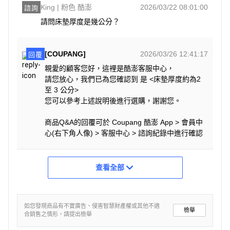
King | 粉色 酷澎
2026/03/22 08:01:00
諮詢
請問床墊厚度是幾公分？
[COUPANG]
2026/03/26 12:41:17
回覆
親愛的顧客您好，這裡是酷澎客服中心，
請您放心，我們已為您確認到 是 <床墊厚度約為2
至 3 公分>
您可以參考上述說明後進行選購，謝謝您。
商品Q&A的回覆可於 Coupang 酷澎 App > 會員中
心(右下角人像) > 客服中心 > 諮詢紀錄中進行確認
查看全部
如您發現商品有不實廣告、侵害智慧財產權或其他不適
檢舉
合銷售之情形，請提出檢舉