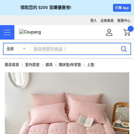
領取您的 $200 首購優惠卷!
打開 App
登入
註冊會員
客服中心
全部
酷澎首頁
室內家居
寢具
薄床墊/保潔墊
上墊