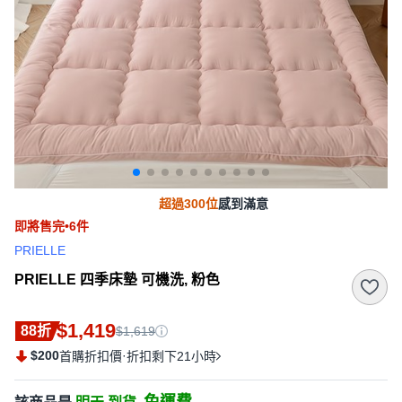
超過300位
感到滿意
即將售完•6件
PRIELLE
PRIELLE 四季床墊 可機洗, 粉色
$1,419
88折
$1,619
$200
·
首購折扣價
折扣剩下21小時