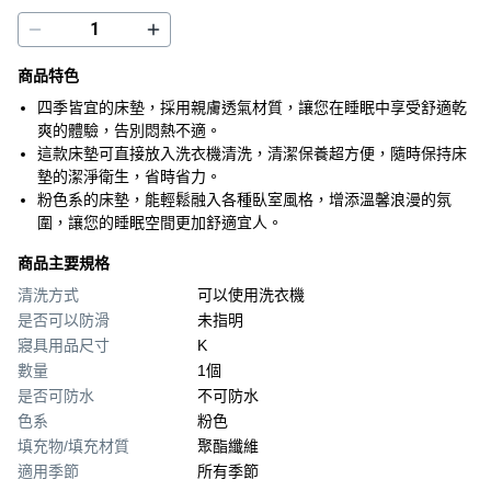
商品特色
四季皆宜的床墊，採用親膚透氣材質，讓您在睡眠中享受舒適乾
爽的體驗，告別悶熱不適。
這款床墊可直接放入洗衣機清洗，清潔保養超方便，隨時保持床
墊的潔淨衛生，省時省力。
粉色系的床墊，能輕鬆融入各種臥室風格，增添溫馨浪漫的氛
圍，讓您的睡眠空間更加舒適宜人。
商品主要規格
清洗方式
可以使用洗衣機
是否可以防滑
未指明
寢具用品尺寸
K
數量
1個
是否可防水
不可防水
色系
粉色
填充物/填充材質
聚酯纖維
適用季節
所有季節