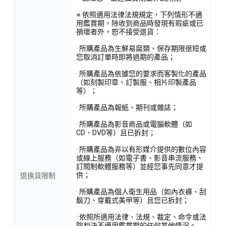
※ 依照適用法律法規規定，下列情形不適
用鑑賞期，除收到商品時發現有瑕疵或已
損壞者外，恕不接受退貨：
· 所購產品為生鮮易腐類、保存期限很短或
您取消訂單時即將過期的產品；
· 所購產品為依據您的要求而客製化的產品
（如刻製印章、訂製服、相片印製產品
等）；
· 所購產品為報紙、期刊或雜誌；
· 所購產品為影音商品或電腦軟體（如
CD、DVD等）且已拆封；
· 所購產品為非以有形媒介提供的數位內容
或線上服務（如電子書、影音串流服務、
訂閱制軟體服務等）並經您事先同意才提
供；
退換貨限制
· 所購產品為個人衛生用品（如內衣褲、刮
鬍刀、穿戴式美甲等）且您已拆封；
· 依照所適用法律、法規、裁定、命令或法
院判決不適用鑑賞期的任何其他情況。