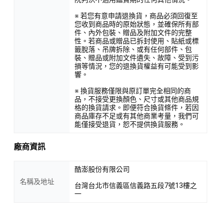
※ 若您有意申請退換貨，商品必須回復至
您收到商品時的原始狀態，並確保所有部
件、內外包裝、贈品及附加文件的完整
性。若商品或贈品已拆封使用、貼紙或標
籤脫落、吊牌拆除、或有任何部件、包
裝、贈品或附加文件遺失、故障、受到污
損等情況，您的退換貨權益有可能受到影
響。
※ 換貨服務僅限與原訂單完全相同的商
品，不接受更換顏色、尺寸或其他商品規
格的換貨請求。即便符合換貨條件，若因
商品庫存不足或有其他商業考量，我們可
能僅接受退貨，恕不提供換貨服務。
廠商資訊
酷澎股份有限公司
名稱及地址
台灣台北市信義區信義路五段7號13樓之
一