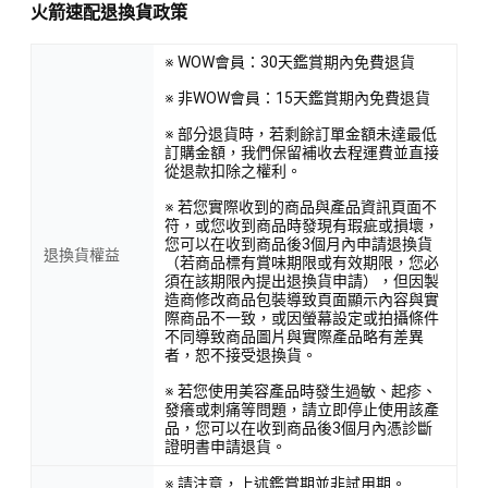
火箭速配退換貨政策
※ WOW會員：30天鑑賞期內免費退貨
※ 非WOW會員：15天鑑賞期內免費退貨
※ 部分退貨時，若剩餘訂單金額未達最低
訂購金額，我們保留補收去程運費並直接
從退款扣除之權利。
※ 若您實際收到的商品與產品資訊頁面不
符，或您收到商品時發現有瑕疵或損壞，
您可以在收到商品後3個月內申請退換貨
退換貨權益
（若商品標有賞味期限或有效期限，您必
須在該期限內提出退換貨申請），但因製
造商修改商品包裝導致頁面顯示內容與實
際商品不一致，或因螢幕設定或拍攝條件
不同導致商品圖片與實際產品略有差異
者，恕不接受退換貨。
※ 若您使用美容產品時發生過敏、起疹、
發癢或刺痛等問題，請立即停止使用該產
品，您可以在收到商品後3個月內憑診斷
證明書申請退貨。
※ 請注意，上述鑑賞期並非試用期。