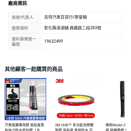
廠商資訊
吉特汽車百貨行/廖星翰
商號/代表人
彰化縣溪湖鎮 員鹿路二段283號
營業場所
營利事業統一
19632499
編號
其他顧客一起購買的商品
汽車尾翼專用膠 高粘度黑
3M VHB™ 多功能泡棉雙
煥新Model 3
色強力防水密封膠, 1支,
面膠 高粘度 車用防水 不留
條 碳纖帶標 2件套