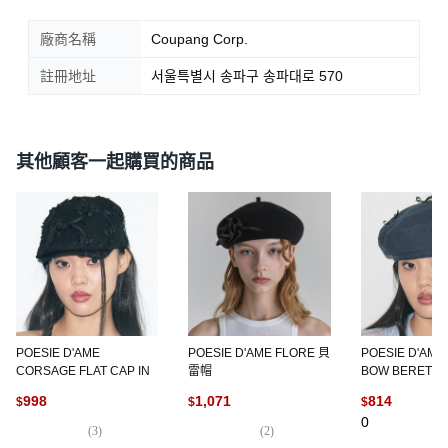
廠商名稱
Coupang Corp.
註冊地址
서울특별시 송파구 송파대로 570
其他顧客一起購買的商品
POESIE D'AME
POESIE D'AME FLORE 貝
POESIE D'AME
CORSAGE FLAT CAP IN
雷帽
BOW BERET I
998
1,071
814
$
$
$
0
(
3
)
(
2
)