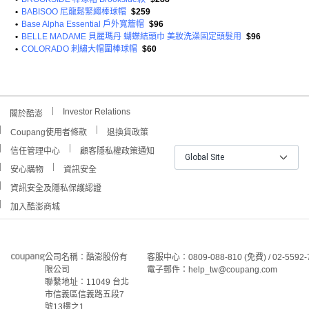
•
BABISOO 尼龍鬆緊繩棒球帽
$259
•
Base Alpha Essential 戶外寬簷帽
$96
•
BELLE MADAME 貝麗瑪丹 蝴蝶結頭巾 美妝洗澡固定頭髮用
$96
•
COLORADO 刺繡大帽圍棒球帽
$60
Investor Relations
關於酷澎
Coupang使用者條款
退換貨政策
信任管理中心
顧客隱私權政策通知
Global Site
安心購物
資訊安全
資訊安全及隱私保護認證
加入酷澎商城
公司名稱：酷澎股份有
客服中心：0809-088-810 (免費) / 02-5592-
限公司
電子郵件：help_tw@coupang.com
聯繫地址：11049 台北
市信義區信義路五段7
號13樓之1