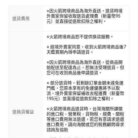
※因火箭跨境商品為海外直送，退貨時境
外賣家保留收取退貨處理費（新臺幣95
退貨費用
元）並直接從退款扣除之權利。
※火箭跨境商品恕不提供換貨服務。
※ 經境外賣家同意，收到火箭跨境商品後7
天鑑賞期內得申請退貨。
※因火箭跨境商品為海外直送，從商品開
始配送至配達為止，恕無法受理退貨，但
您可在收到商品後申請退貨。
※ 部分退貨時，若剩餘訂單金額未達免運
門檻，您原本享有的免運優惠將予以取
消，境外賣家保留補收去程運費（新臺幣
195元）並直接從退款扣除之權利。
※火箭跨境商品退貨時，台灣海關所課徵
退換貨權益
的進口稅、營業稅、貨物稅、規費、關稅
等進口費用無法退還，若您有意請求退還
進口費用，請向海關或您的稅務顧問尋求
諮詢及協助