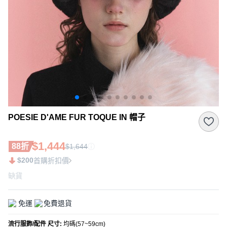
POESIE D'AME FUR TOQUE IN 帽子
$1,444
88折
$1,644
$200
首購折扣價
缺貨
免運
免費退貨
流行服飾/配件 尺寸
:
均碼(57~59cm)