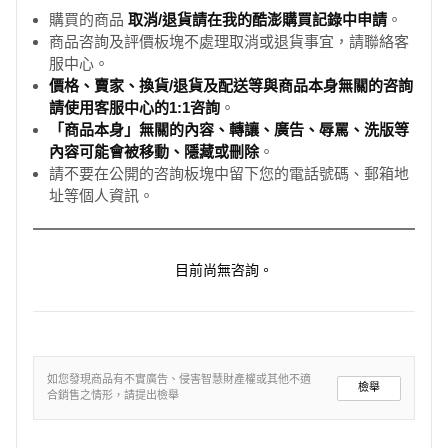
購買的商品
取消/退貨請在我的酷澎購買記錄中申請
。
商品咨詢及評價板塊不處理取消或退貨事宜，請聯絡客
服中心。
價格、賣家、換貨/退貨及配送等與商品本身無關的咨詢
請使用客服中心的1:1咨詢
。
「商品本身」無關的內容、轉讓、廣告、辱罵、洗版等
內容可能會被移動、隱藏或刪除
。
請不要在公開的咨詢板塊中留下您的電話號碼、郵箱地
址等個人資訊。
目前尚無咨詢。
如您發現商品有不實廣告、侵害智慧財產權或其他不適
檢舉
合銷售之情形，請提出檢舉