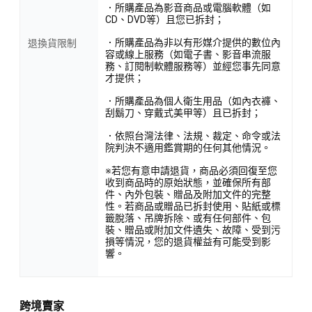
．所購產品為影音商品或電腦軟體（如
CD、DVD等）且您已拆封；
．所購產品為非以有形媒介提供的數位內
退換貨限制
容或線上服務（如電子書、影音串流服
務、訂閱制軟體服務等）並經您事先同意
才提供；
．所購產品為個人衛生用品（如內衣褲、
刮鬍刀、穿戴式美甲等）且已拆封；
．依照台灣法律、法規、裁定、命令或法
院判決不適用鑑賞期的任何其他情況。
※若您有意申請退貨，商品必須回復至您
收到商品時的原始狀態，並確保所有部
件、內外包裝、贈品及附加文件的完整
性。若商品或贈品已拆封使用、貼紙或標
籤脫落、吊牌拆除、或有任何部件、包
裝、贈品或附加文件遺失、故障、受到污
損等情況，您的退貨權益有可能受到影
響。
跨境賣家