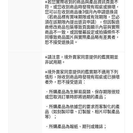
※若您實際收到的商品與產品資訊頁面不
符，或您收到商品時發現有瑕疵或損壞，
您可以在收到商品後3個月內申請退換貨
（若商品標有賞味期限或有效期限，您必
須在該期限內提出退貨申請），但因製造
商修改商品包裝導致頁面顯示內容與實際
商品不一致，或因螢幕設定或拍攝條件不
同導致商品圖片與實際產品略有差異者，
恕不接受退換貨。
※請注意，境外賣家同意提供的鑑賞期並
非試用期。
※境外賣家同意提供的鑑賞期不適用下列
情形，除收到商品時發現有瑕疵或已損壞
者外，恕不接受退貨：
．所購產品為生鮮易腐類、保存期限很短
或您取消訂單時即將過期的產品；
．所購產品為依據您的要求而客製化的產
品（如刻製印章、訂製服、相片印製產品
等）；
．所購產品為報紙、期刊或雜誌；