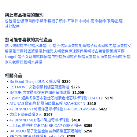
與此商品相關的類別
包包
錢包/腰帶
首飾
手錶
手套
襪子
頭巾/耳罩
圍巾/絲巾
雨傘/陽傘
眼鏡/墨鏡
其他配件
您可能會喜歡的其他產品
抗uv防曬帽
牛仔帽
水洗帽
mlb帽子
透氣漁夫帽
毛線帽子
韓國潮牌
老帽
漁夫帽女
棉帽
報童帽
韓國遮陽帽
針織漁夫帽
藍色棒球帽
保暖帽
復古鴨舌帽
編織草帽
kangol-帽子
女遮陽帽
圓頂帽
中空帽
狩獵帽
西瓜帽
貝雷帽女
漁夫帽
小偷帽
男帽
水洗老帽
短簷帽
水兵帽
相關商品
•
So Good Things DUNK 鴨舌帽
$220
•
EST.MOVE 女款樹葉刺繡空頂遮陽帽
$226
•
SATUR 男女通用復古休閒刺繡棒球帽
$1,009
•
Oplein 經典冬季基本款燈芯絨素色燈芯絨棒球帽 O34I012
$170
•
ATUNAS 歐都納 防風保暖覆耳帽 A2AHGZ04N
$510
•
47 BRAND NY刺繡洋基隊棒球帽 B-RGW17GWS-MG
$422
•
太陽下農夫草帽 2入
$107
•
47 BRAND MLB洛杉磯道奇隊棒球帽
$418
•
adidas 愛迪達 TARTAN BB CAP OSFM 帽子
$399
•
BABISOO 葉子造型金屬裝飾籐編空頂遮陽帽
$250
•
BROOKSIDE 棒球帽 Brookside款
$288