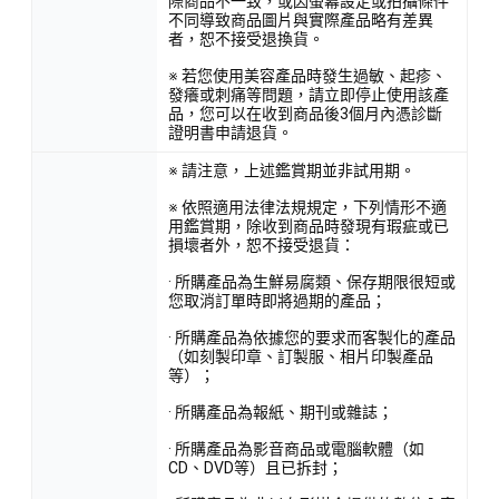
際商品不一致，或因螢幕設定或拍攝條件
不同導致商品圖片與實際產品略有差異
者，恕不接受退換貨。
※ 若您使用美容產品時發生過敏、起疹、
發癢或刺痛等問題，請立即停止使用該產
品，您可以在收到商品後3個月內憑診斷
證明書申請退貨。
※ 請注意，上述鑑賞期並非試用期。
※ 依照適用法律法規規定，下列情形不適
用鑑賞期，除收到商品時發現有瑕疵或已
損壞者外，恕不接受退貨：
· 所購產品為生鮮易腐類、保存期限很短或
您取消訂單時即將過期的產品；
· 所購產品為依據您的要求而客製化的產品
（如刻製印章、訂製服、相片印製產品
等）；
· 所購產品為報紙、期刊或雜誌；
· 所購產品為影音商品或電腦軟體（如
CD、DVD等）且已拆封；