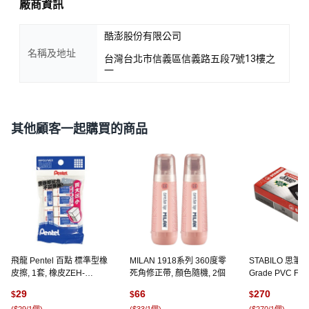
廠商資訊
酷澎股份有限公司
名稱及地址
台灣台北市信義區信義路五段7號13樓之
一
其他顧客一起購買的商品
飛龍 Pentel 百點 標準型橡
MILAN 1918系列 360度零
STABILO 思筆樂
皮擦, 1套, 橡皮ZEH-
死角修正帶, 顏色隨機, 2個
Grade PVC F
05+ZEH03 (4+2)
橡皮擦 1191N 小
29
66
270
$
$
$
色, 1盒
(
$29/1個
)
(
$33/1個
)
(
$270/1個
)