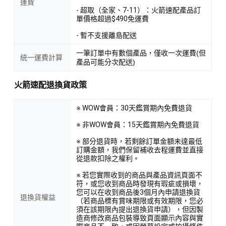
運費
- 超取（全家、7-11）：火箭速配產品訂
單價格超過$490免運費
- 暫不支援離島配送
一筆訂單中有數個產品，僅收一次運費(但
統一運費計算
產品可能分次配送)
火箭速配退換貨政策
※ WOW會員：30天鑑賞期內免費退貨
※ 非WOW會員：15天鑑賞期內免費退貨
※ 部分退貨時，若剩餘訂單金額未達最低
訂購金額，我們保留補收去程運費並直接
從退款扣除之權利。
※ 若您實際收到的商品與產品資訊頁面不
符，或您收到商品時發現有瑕疵或損壞，
您可以在收到商品後3個月內申請退換貨
退換貨權益
（若商品標有賞味期限或有效期限，您必
須在該期限內提出退換貨申請），但因製
造商修改商品包裝導致頁面顯示內容與實