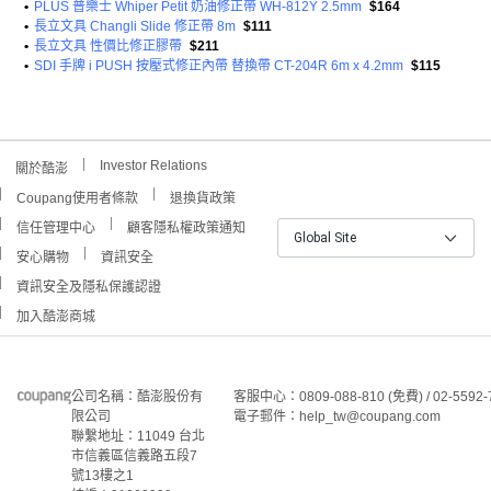
•
PLUS 普樂士 Whiper Petit 奶油修正帶 WH-812Y 2.5mm
$164
•
長立文具 Changli Slide 修正帶 8m
$111
•
長立文具 性價比修正膠帶
$211
•
SDI 手牌 i PUSH 按壓式修正內帶 替換帶 CT-204R 6m x 4.2mm
$115
Investor Relations
關於酷澎
Coupang使用者條款
退換貨政策
信任管理中心
顧客隱私權政策通知
Global Site
安心購物
資訊安全
資訊安全及隱私保護認證
加入酷澎商城
公司名稱：酷澎股份有
客服中心：0809-088-810 (免費) / 02-5592-
限公司
電子郵件：help_tw@coupang.com
聯繫地址：11049 台北
市信義區信義路五段7
號13樓之1