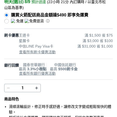
明天(週日) 8/9
預計送達
(
22小時 21分
內訂購時
/ 以臺北市松
山區為基準
)
購買火箭配送商品金額達$490 即享免運費
免運
免費退貨
刷卡優惠
王道卡
滿 $1,500 省 $75
星展卡
滿 $3,000 省 $100
中信LINE Pay Visa卡
滿 $31,000 省 $1,000
查看所有刷卡優惠活動
國泰世華銀行
中國信託銀行
銀行回饋
最高
3.3%小樹點
最高
$500刷卡金
查看所有銀行優惠活動
商品特色
滑順滾輪設計，修正時手感舒適，讓修改文字變成輕鬆愉快的體
驗。