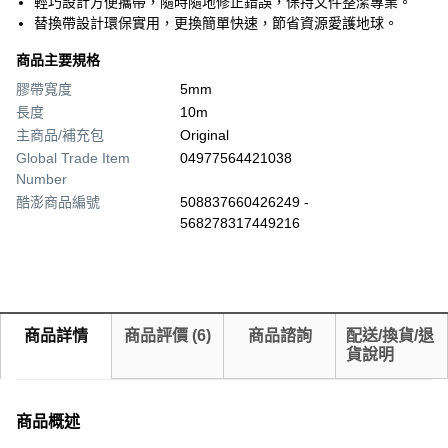
輕巧設計方便攜帶，隨時隨地修正錯誤，保持文件整潔專業。
替換帶設計環保實用，更換簡單快速，節省資源愛護地球。
商品主要規格
膠帶寬度
5mm
長度
10m
主商品/補充包
Original
Global Trade Item
04977564421038
Number
酷澎商品編號
508837660426249 -
568278317449216
商品詳情
商品評價
(
6
)
商品諮詢
配送/換貨/退
貨說明
商品概述