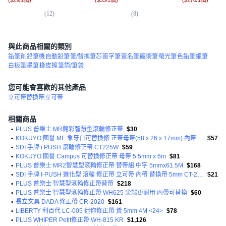
(
12
)
(
8
)
(
7
)
與此商品相關的類別
鉛筆
削鉛筆機
自動鉛筆
筆/替換筆芯
簽字筆
簽名筆
魔術筆
螢光筆
色鉛筆
蠟筆
白板筆
墨筆
橡皮擦
筆筒/筆袋
您可能會喜歡的其他產品
立可帶替換帶
立可帶
相關商品
•
PLUS 普樂士 MR艷彩智慧型滾輪修正帶
$30
•
KOKUYO 國譽 ME 象牙白可替換修 正帶母帶(58 x 26 x 17mm) 內帶(5.5mm x 6m)
$57
•
SDI 手牌 i PUSH 滾輪修正帶 CT225W
$59
•
KOKUYO 國譽 Campus 可替換修正帶 母帶 5.5mm x 6m
$81
•
PLUS 普樂士 MR2智慧型滾輪修正帶 替帶組 中字 5mmx61.5M
$168
•
SDI 手牌 I-PUSH 進化型 滾輪 修正帶 立可帶 內帶 替換帶 5mm CT-225R【文具妞】
$21
•
PLUS 普樂士 智慧型滾輪修正帶替帶
$218
•
PLUS 普樂士 智慧型滾輪修正帶 WH625 尖端更耐用 內帶可替換
$60
•
長立文具 DADA 修正帶 CR-2020
$161
•
LIBERTY 利百代 LC-005 迷你修正帶 黃 5mm 4M <24>
$78
•
PLUS WHIPER Petit修正帶 WH-815 KR
$1,126