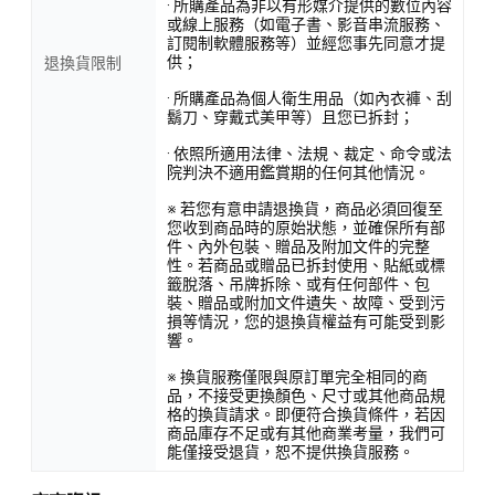
· 所購產品為非以有形媒介提供的數位內容
或線上服務（如電子書、影音串流服務、
訂閱制軟體服務等）並經您事先同意才提
供；
退換貨限制
· 所購產品為個人衛生用品（如內衣褲、刮
鬍刀、穿戴式美甲等）且您已拆封；
· 依照所適用法律、法規、裁定、命令或法
院判決不適用鑑賞期的任何其他情況。
※ 若您有意申請退換貨，商品必須回復至
您收到商品時的原始狀態，並確保所有部
件、內外包裝、贈品及附加文件的完整
性。若商品或贈品已拆封使用、貼紙或標
籤脫落、吊牌拆除、或有任何部件、包
裝、贈品或附加文件遺失、故障、受到污
損等情況，您的退換貨權益有可能受到影
響。
※ 換貨服務僅限與原訂單完全相同的商
品，不接受更換顏色、尺寸或其他商品規
格的換貨請求。即便符合換貨條件，若因
商品庫存不足或有其他商業考量，我們可
能僅接受退貨，恕不提供換貨服務。