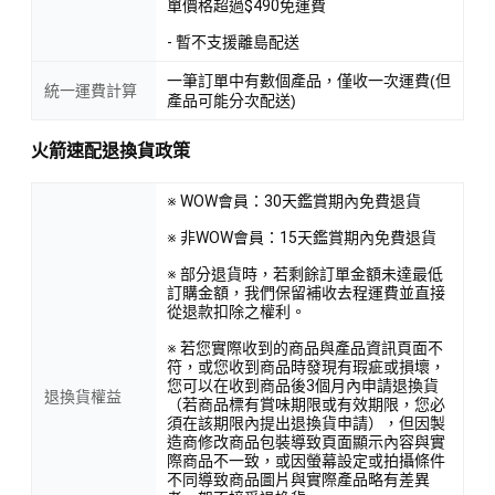
單價格超過$490免運費
- 暫不支援離島配送
一筆訂單中有數個產品，僅收一次運費(但
統一運費計算
產品可能分次配送)
火箭速配退換貨政策
※ WOW會員：30天鑑賞期內免費退貨
※ 非WOW會員：15天鑑賞期內免費退貨
※ 部分退貨時，若剩餘訂單金額未達最低
訂購金額，我們保留補收去程運費並直接
從退款扣除之權利。
※ 若您實際收到的商品與產品資訊頁面不
符，或您收到商品時發現有瑕疵或損壞，
您可以在收到商品後3個月內申請退換貨
退換貨權益
（若商品標有賞味期限或有效期限，您必
須在該期限內提出退換貨申請），但因製
造商修改商品包裝導致頁面顯示內容與實
際商品不一致，或因螢幕設定或拍攝條件
不同導致商品圖片與實際產品略有差異