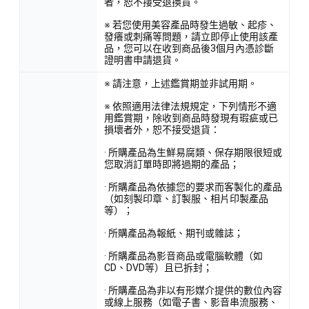
者，恕不接受退換貨。
※ 若您使用美容產品時發生過敏、起疹、
發癢或刺痛等問題，請立即停止使用該產
品，您可以在收到商品後3個月內憑診斷
證明書申請退貨。
※ 請注意，上述鑑賞期並非試用期。
※ 依照適用法律法規規定，下列情形不適
用鑑賞期，除收到商品時發現有瑕疵或已
損壞者外，恕不接受退貨：
· 所購產品為生鮮易腐類、保存期限很短或
您取消訂單時即將過期的產品；
· 所購產品為依據您的要求而客製化的產品
（如刻製印章、訂製服、相片印製產品
等）；
· 所購產品為報紙、期刊或雜誌；
· 所購產品為影音商品或電腦軟體（如
CD、DVD等）且已拆封；
· 所購產品為非以有形媒介提供的數位內容
或線上服務（如電子書、影音串流服務、