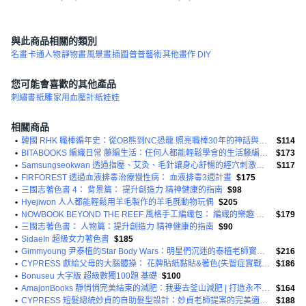
與此商品相關的類別
名畫
卡通人物
靜物畫
風景畫
插圖
普普藝術
其他畫作 DIY
您可能會喜歡的其他產品
刺繡書
紙雕
家用血壓計
紙娃娃
相關商品
•
韓國 RHK 職棒編年史：從OB熊到NC恐龍 照亮職棒30年的神話與傳說
$114
•
BITABOOKS 編織日常 藤編生活：任何人都能輕鬆學會的生活藤編小物製作
$173
•
Samsungseokwan 透過指壓、艾灸、毛針讓身心舒暢的經穴刺激療法
$117
•
FIRFOREST 透過血液排毒治療慢性病： 血液排毒3週計畫
$175
•
三國志著色書 4： 背景篇： 提升創造力 精神健康的指南
$98
•
Hyejiwon 人人都能輕鬆用羊毛製作的羊毛氈動物玩偶
$205
•
NOWBOOK BEYOND THE REEF 風格手工編織包： 編織的樂趣 攜帶的喜悅
$179
•
三國志著色書： 人物篇：提升創造力 精神健康的指南
$90
•
SidaeIn 超級女力著色書
$185
•
Gimmyoung 尹泰植的Star Body Wars：明星們沉迷的泰植老師實戰PT
$216
•
CYPRESS 獻給父母的大腦體操： 花牌貼紙黏貼&著色(失智症實戰篇-銀髮族用)
$186
•
Bonuseu 大字版 超級數獨100題 基礎
$100
•
AmajonBooks 靜悄悄完美結束的減肥：我要去釜山減肥 | 打造永不復胖體質的最後一次減肥
$164
•
CYPRESS 短髮總統妙貞的自助髮型設計：妙貞老師提案的完美適合我臉型的短髮造型
$188