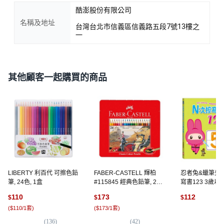
酷澎股份有限公司
名稱及地址
台灣台北市信義區信義路五段7號13樓之
一
其他顧客一起購買的商品
LIBERTY 利百代 可擦色鉛
FABER-CASTELL 輝柏
忍者兔&蠟筆先
筆, 24色, 1盒
#115845 經典色鉛筆, 24
寫書123 3歲以上
色, 1組
幼福編輯部, 幼
110
173
112
$
$
$
(
$110/1套
)
(
$173/1套
)
(
1
(
136
)
(
42
)