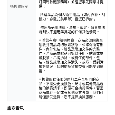
訂閱制軟體服務等）並經您事先同意才提
供；
退換貨限制
· 所購產品為個人衛生用品（如內衣褲、刮
鬍刀、穿戴式美甲等）且您已拆封；
· 依照所適用法律、法規、裁定、命令或法
院判決不適用鑑賞期的任何其他情況。
※ 若您有意申請退換貨，商品必須回復至
您收到商品時的原始狀態，並確保所有部
件、內外包裝、贈品及附加文件的完整
性。若商品或贈品已拆封使用、貼紙或標
籤脫落、吊牌拆除、或有任何部件、包
裝、贈品或附加文件遺失、故障、受到污
損等情況，您的退換貨權益有可能受到影
響。
※ 換貨服務僅限與原訂單完全相同的商
品，不接受更換顏色、尺寸或其他商品規
格的換貨請求。即便符合換貨條件，若因
商品庫存不足或有其他商業考量，我們可
能僅接受退貨，恕不提供換貨服務。
廠商資訊