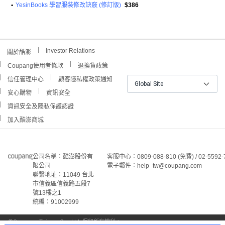
•
YesinBooks 學習服裝修改訣竅 (修訂版)
$386
Investor Relations
關於酷澎
Coupang使用者條款
退換貨政策
信任管理中心
顧客隱私權政策通知
Global Site
安心購物
資訊安全
資訊安全及隱私保護認證
加入酷澎商城
公司名稱：酷澎股份有
客服中心：0809-088-810 (免費) / 02-5592-
限公司
電子郵件：help_tw@coupang.com
聯繫地址：11049 台北
市信義區信義路五段7
號13樓之1
統編：91002999
©Coupang Taiwan Co., Ltd. 保留所有權利。