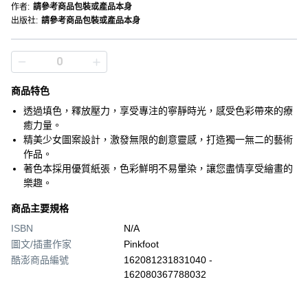
作者
:
請參考商品包裝或產品本身
出版社
:
請參考商品包裝或產品本身
商品特色
透過填色，釋放壓力，享受專注的寧靜時光，感受色彩帶來的療
癒力量。
精美少女圖案設計，激發無限的創意靈感，打造獨一無二的藝術
作品。
著色本採用優質紙張，色彩鮮明不易暈染，讓您盡情享受繪畫的
樂趣。
商品主要規格
ISBN
N/A
圖文/插畫作家
Pinkfoot
酷澎商品編號
162081231831040 -
162080367788032