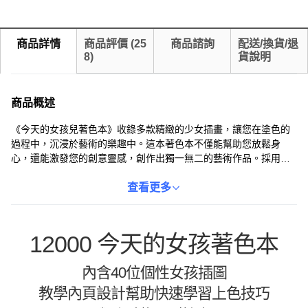
商品詳情
商品評價
(
25
商品諮詢
配送/換貨/退
8
)
貨說明
商品概述
《今天的女孩兒著色本》收錄多款精緻的少女插畫，讓您在塗色的
過程中，沉浸於藝術的樂趣中。這本著色本不僅能幫助您放鬆身
心，還能激發您的創意靈感，創作出獨一無二的藝術作品。採用優
質紙張，色彩表現力佳，不易暈染，讓您盡情享受繪畫的樂趣。無
論是自用還是送禮，都是一份充滿心意的選擇。快來一起探索色彩
查看更多
的世界，展現您的藝術天賦吧！
12000 今天的女孩著色本
內含40位個性女孩插圖
教學內頁設計幫助快速學習上色技巧