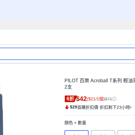
PILOT 百樂 Acroball T系列
2支
$42
6折
($21/1個)
$71
$29
·
首購折扣價
折扣剩下23小時
顏色 × 數量