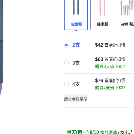
海軍藍
珊瑚粉
白桿 藍
2支
$42
首購折扣價
$63
首購折扣價
3支
購買3支省下$14
$76
首購折扣價
4支
購買4支省下$37
節省金額基準
明天(週一) 8/10
預計送達
(
23小時