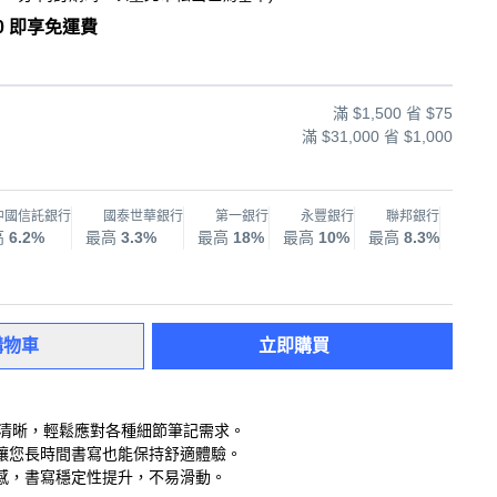
0 即享免運費
滿 $1,500 省 $75
滿 $31,000 省 $1,000
中國信託銀行
國泰世華銀行
第一銀行
永豐銀行
聯邦銀行
兆
高
6.2%
最高
3.3%
最高
18%
最高
10%
最高
8.3%
最高
購物車
立即購買
跡清晰，輕鬆應對各種細節筆記需求。
讓您長時間書寫也能保持舒適體驗。
感，書寫穩定性提升，不易滑動。