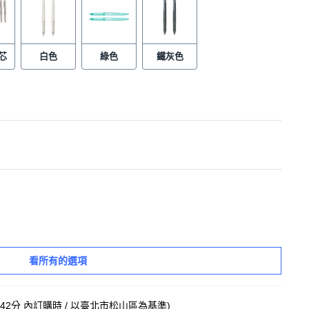
芯
白色
綠色
鐵灰色
看所有的選項
 42分
內訂購時
/ 以臺北市松山區為基準
)