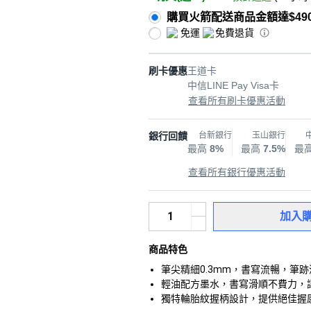
購買火箭配送商品金額達$49
免運
免費退貨
刷卡優惠
王道卡
中信LINE Pay Visa卡
查看所有刷卡優惠活動
銀行回饋
台新銀行
玉山銀行
最高
8%
最高
7.5%
最
查看所有銀行優惠活動
加入
商品特色
筆尖精細0.3mm，書寫流暢，筆
輕油配方墨水，書寫滑順不費力，
獨特輪胎紋握柄設計，提供絕佳握