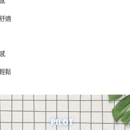
感
舒適
感
輕鬆