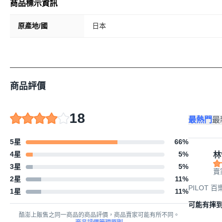
商品標示資訊
原產地/國
日本
商品評價
18
最熱門
最
5星
66
%
4星
5
%
林
3星
5
%
賣
2星
11
%
PILOT 百
1星
11
%
可能有摔到
酷澎上販售之同一商品的商品評價，商品賣家可能有所不同。