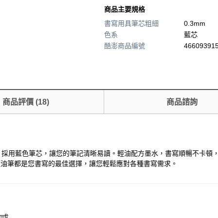
商品主要規格
書寫用具筆芯粗細
0.3mm
色系
藍芯
酷澎商品編號
466093915
商品評價
(
18
)
商品諮詢
筆，採用藍色筆芯，讓您的筆記清晰易讀。輕油配方墨水，書寫順暢不卡頓
輕油筆都是您書寫的最佳選擇，讓您輕鬆應對各種書寫需求。