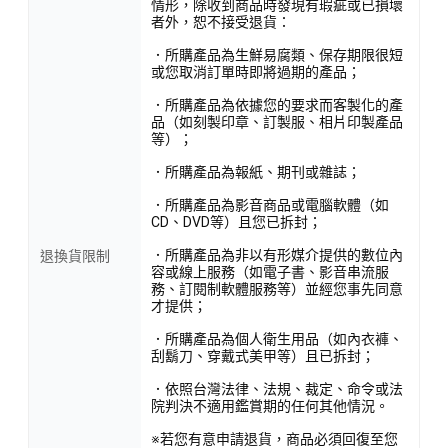
情形，除收到商品時發現有瑕疵或已損壞
者外，恕不接受退貨：
．所購產品為生鮮易腐類、保存期限很短
或您取消訂單時即將過期的產品；
．所購產品為依據您的要求而客製化的產
品（如刻製印章、訂製服、相片印製產品
等）；
．所購產品為報紙、期刊或雜誌；
．所購產品為影音商品或電腦軟體（如
CD、DVD等）且您已拆封；
．所購產品為非以有形媒介提供的數位內
退換貨限制
容或線上服務（如電子書、影音串流服
務、訂閱制軟體服務等）並經您事先同意
才提供；
．所購產品為個人衛生用品（如內衣褲、
刮鬍刀、穿戴式美甲等）且已拆封；
．依照台灣法律、法規、裁定、命令或法
院判決不適用鑑賞期的任何其他情況。
※若您有意申請退貨，商品必須回復至您