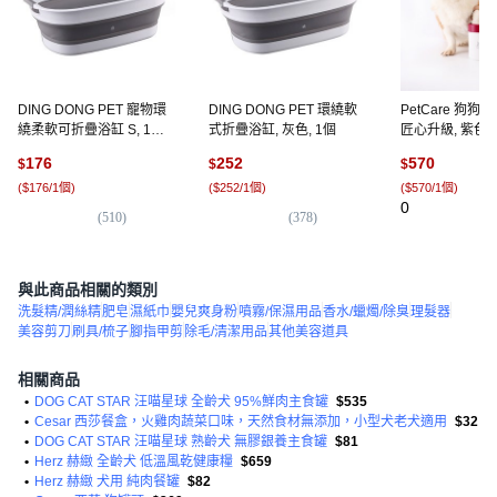
DING DONG PET 寵物環
DING DONG PET 環繞軟
PetCare 狗
繞柔軟可折疊浴缸 S, 1個,
式折疊浴缸, 灰色, 1個
匠心升級, 紫色, 
灰色
176
252
570
$
$
$
(
$176/1個
)
(
$252/1個
)
(
$570/1個
)
0
(
510
)
(
378
)
與此商品相關的類別
洗髮精/潤絲精
肥皂
濕紙巾
嬰兒爽身粉
噴霧/保濕用品
香水/蠟燭/除臭
理髮器
美容剪刀
刷具/梳子
腳指甲剪
除毛/清潔用品
其他美容道具
相關商品
•
DOG CAT STAR 汪喵星球 全齡犬 95%鮮肉主食罐
$535
•
Cesar 西莎餐盒，火雞肉蔬菜口味，天然食材無添加，小型犬老犬適用
$32
•
DOG CAT STAR 汪喵星球 熟齡犬 無膠銀養主食罐
$81
•
Herz 赫緻 全齡犬 低溫風乾健康糧
$659
•
Herz 赫緻 犬用 純肉餐罐
$82