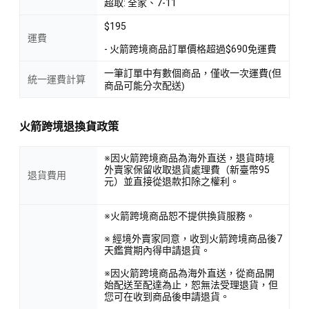
超取: 全家、7-11
$195
運費
- 火箭跨境商品訂單價格超過$690免運費
一筆訂單中有數個商品，僅收一次運費(但
統一運費計算
商品可能分次配送)
火箭跨境退換貨政策
※因火箭跨境商品為海外直送，退貨時境
外賣家保留收取退貨處理費（新臺幣95
退貨費用
元）並直接從退款扣除之權利。
※火箭跨境商品恕不提供換貨服務。
※ 經境外賣家同意，收到火箭跨境商品後7
天鑑賞期內得申請退貨。
※因火箭跨境商品為海外直送，從商品開
始配送至配達為止，恕無法受理退貨，但
您可在收到商品後申請退貨。