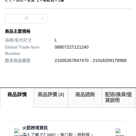
尺寸 × 顏色 × 數量
:
L × 粉紅色 × 1個
商品主要規格
浴袍/毛巾尺寸
L
Global Trade Item
08807227121240
Number
酷澎商品編號
21005267847470 - 21018209178988
商品詳情
商品評價
(
4
)
商品諮詢
配送/換貨/退
貨說明
火箭跨境資訊
深入了解 EZ WAY、進口稅、限制等。