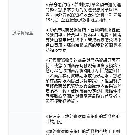
※ 部分退貨時，若剩餘訂單金額未達免運
門檻，您原本享有的免運優惠將予以取
消，境外賣家保留補收去程運費（新臺幣
195元）並直接從退款扣除之權利。
※火箭跨境商品退貨時，台灣海關所課徵
退換貨權益
的進口稅、營業稅、貨物稅、規費、關稅
等進口費用無法退還，若您有意請求退還
進口費用，請向海關或您的稅務顧問尋求
諮詢及協助
※若您實際收到的商品與產品資訊頁面不
符，或您收到商品時發現有瑕疵或損壞，
您可以在收到商品後3個月內申請退換貨
（若商品標有賞味期限或有效期限，您必
須在該期限內提出退貨申請），但因製造
商修改商品包裝導致頁面顯示內容與實際
商品不一致，或因螢幕設定或拍攝條件不
同導致商品圖片與實際產品略有差異者，
恕不接受退換貨。
※請注意，境外賣家同意提供的鑑賞期並
非試用期。
※境外賣家同意提供的鑑賞期不適用下列