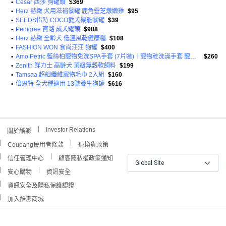
•
Cesar 西莎 狗罐頭
$369
•
Herz 赫緻 犬用滋補餐罐 鹿角靈芝燉嫩雞
$95
•
SEEDS惜時 COCO愛犬機能餐罐
$39
•
Pedigree 寶路 成犬罐頭
$988
•
Herz 赫緻 全齡犬 低溫風乾健康糧
$108
•
FASHION WON 食尚汪汪 狗罐
$400
•
Amo Petric 藍絲柏寵物免洗SPA手套 (7片裝)｜寵物乾洗澡手套 寵物SPA手套 免洗去汙手套 毛孩乾洗澡手套
$260
•
Zenith 鮮力士 高齡犬 頂級無穀軟飼料
$199
•
Tamsaa 超細纖維寵物毛巾 2入組
$160
•
倍思特 全犬種適用 13號養生狗罐
$616
Investor Relations
關於酷澎
Coupang使用者條款
退換貨政策
信任管理中心
顧客隱私權政策通知
Global Site
安心購物
資訊安全
資訊安全及隱私保護認證
加入酷澎商城