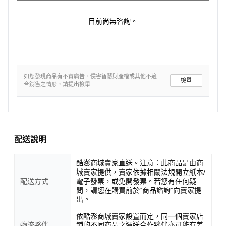
目前尚無咨詢。
如您發現商品有不實廣告、侵害智慧財產權或其他不適
檢舉
合銷售之情形，請提出檢舉
配送說明
酷澎商城賣家直送。注意：此商品是由商
城賣家提供，賣家依據相關法規開立紙本/
配送方式
電子發票，或免開發票。若您有任何疑
問，請您在購買前於“商品諮詢”向賣家提
出。
依酷澎商城賣家設置而定，同一個賣家店
物流夥伴
鋪的不同商品之運送合作夥伴亦可能有差