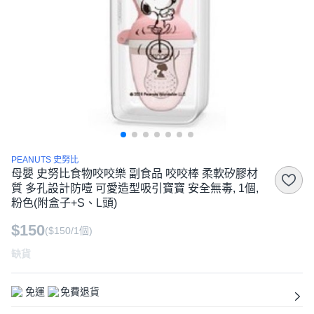
PEANUTS 史努比
母嬰 史努比食物咬咬樂 副食品 咬咬棒 柔軟矽膠材
質 多孔設計防噎 可愛造型吸引寶寶 安全無毒, 1個,
粉色(附盒子+S、L頭)
$150
($150/1個)
缺貨
免運
免費退貨