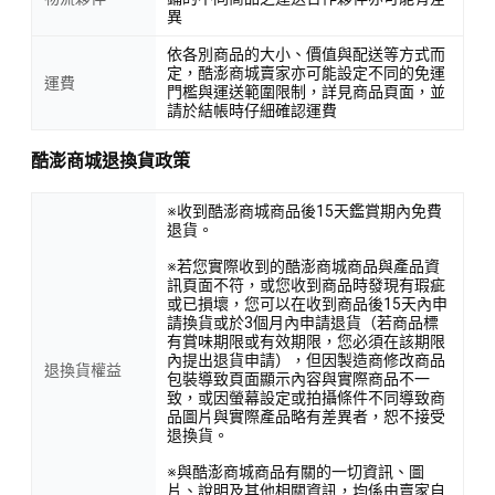
異
依各別商品的大小、價值與配送等方式而
定，酷澎商城賣家亦可能設定不同的免運
運費
門檻與運送範圍限制，詳見商品頁面，並
請於結帳時仔細確認運費
酷澎商城退換貨政策
※收到酷澎商城商品後15天鑑賞期內免費
退貨。
※若您實際收到的酷澎商城商品與產品資
訊頁面不符，或您收到商品時發現有瑕疵
或已損壞，您可以在收到商品後15天內申
請換貨或於3個月內申請退貨（若商品標
有賞味期限或有效期限，您必須在該期限
內提出退貨申請），但因製造商修改商品
退換貨權益
包裝導致頁面顯示內容與實際商品不一
致，或因螢幕設定或拍攝條件不同導致商
品圖片與實際產品略有差異者，恕不接受
退換貨。
※與酷澎商城商品有關的一切資訊、圖
片、說明及其他相關資訊，均係由賣家自