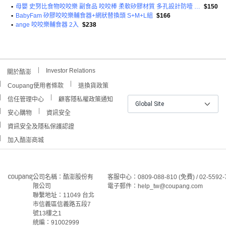
•
母嬰 史努比食物咬咬樂 副食品 咬咬棒 柔軟矽膠材質 多孔設計防噎 可愛造型吸引寶寶 安全無毒
$150
•
BabyFam 矽膠咬咬樂輔食器+網狀替換頭 S+M+L組
$166
•
ange 咬咬樂輔食器 2入
$238
Investor Relations
關於酷澎
Coupang使用者條款
退換貨政策
信任管理中心
顧客隱私權政策通知
Global Site
安心購物
資訊安全
資訊安全及隱私保護認證
加入酷澎商城
公司名稱：酷澎股份有
客服中心：0809-088-810 (免費) / 02-5592-
限公司
電子郵件：help_tw@coupang.com
聯繫地址：11049 台北
市信義區信義路五段7
號13樓之1
統編：91002999