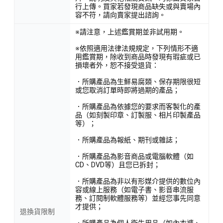
行上傳。買家若發現商品缺失或與賣場內
容不符，請向賣家提出諮詢。
※請注意，上述鑑賞期並非試用期。
※依照適用法律法規規定，下列情形不適
用鑑賞期，除收到商品時發現有瑕疵或已
損壞者外，恕不接受退貨：
．所購產品為生鮮易腐類、保存期限很短
或您取消訂單時即將過期的產品；
．所購產品為依據您的要求而客製化的產
品（如刻製印章、訂製服、相片印製產品
等）；
．所購產品為報紙、期刊或雜誌；
．所購產品為影音商品或電腦軟體（如
CD、DVD等）且您已拆封；
．所購產品為非以有形媒介提供的數位內
容或線上服務（如電子書、影音串流服
務、訂閱制軟體服務等）並經您事先同意
才提供；
退換貨限制
．所購產品為個人衛生用品（如內衣褲、