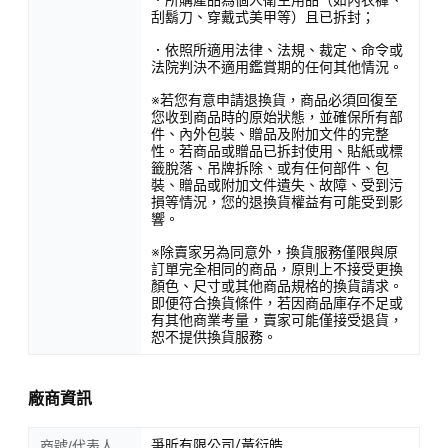
刮鬍刀、穿戴式美甲等）且已拆封；
．依照所適用法律、法規、裁定、命令或
法院判決不適用鑑賞期的任何其他情況。
※若您有意申請退換貨，商品必須回復至
您收到商品時的原始狀態，並確保所有部
件、內外包裝、贈品及附加文件的完整
性。若商品或贈品已拆封使用、貼紙或標
籤脫落、吊牌拆除、或有任何部件、包
裝、贈品或附加文件遺失、故障、受到污
損等情況，您的退換貨權益有可能受到影
響。
※除賣家另為同意外，換貨服務僅限與原
訂單完全相同的商品，原則上不接受更換
顏色、尺寸或其他商品規格的換貨請求。
即便符合換貨條件，若因商品庫存不足或
有其他商業考量，賣家可能僅接受退貨，
恕不提供換貨服務。
廠商資訊
爭昕有限公司/黃衍皓
商號/代表人