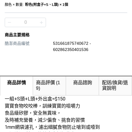
顏色 × 數量
:
粉色(附盒子+S、L頭) × 1個
商品主要規格
酷澎商品編號
531661875740672 -
602862350401536
商品詳情
商品評價
(
1
商品諮詢
配送/換貨/退
9
)
貨說明
一組+S頭+L頭+外出盒=$150
寶寶食物咬咬棒，訓練寶寶的咀嚼力
食品級矽膠，安全無異味，
及時補充營養，減少偏食、挑食的習慣
1mm網袋濾孔，濾出細膩食物防止嗆到或噎到