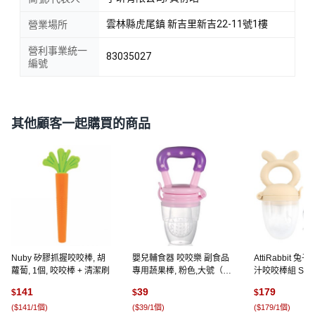
雲林縣虎尾鎮 新吉里新吉22-11號1樓
營業場所
營利事業統一
83035027
編號
其他顧客一起購買的商品
Nuby 矽膠抓握咬咬棒, 胡
嬰兒輔食器 咬咬樂 副食品
AttiRabbit 
蘿蔔, 1個, 咬咬棒 + 清潔刷
專用蔬果棒, 粉色,大號（9
汁咬咬棒組 S + M 
個月以上）, 1個
布丁米色
141
39
179
$
$
$
(
$141/1個
)
(
$39/1個
)
(
$179/1個
)