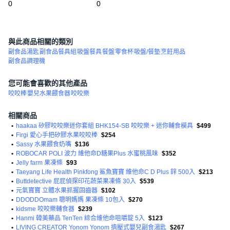
0
0
(
4
與此商品相關的類別
副食品湯匙
副食品餐具組
吸盤餐具
餐盤
零食杯
吸盤/餐墊
烹飪用品
副食品調理機
您可能會喜歡的其他產品
咬咬棒
嬰兒水果餵食器
咬咬樂
相關商品
•
haakaa 矽膠咬咬樂迷你套組 BHK154-SB 咬咬樂 + 迷你輔食模具
$499
•
Firgi 愛心手把矽膠水果咬咬棒
$254
•
Sassy 水果餵食奶嘴
$136
•
ROBOCAR POLI 波力 維他命D糖果Plus 水蜜桃風味
$352
•
Jelly farm 果凍條
$93
•
Taeyang Life Health Pinkfong 鯊魚寶寶 維他命C D Plus 鋅 500入
$213
•
Buttdetective 屁屁偵探印花蔬菜果凍條 30入
$539
•
元氣寶寶 立體水果抓握固齒器
$102
•
DDODDOmam 聰明媽媽 果凍條 10包入
$270
•
kidsme 咬咬樂輔食器
$239
•
Hanmi 韓美藥品 TenTen 綜合維他命咀嚼錠 5入
$123
•
LIVING CREATOR Yonom Yonom 擠壓式嬰兒副食湯匙
$267