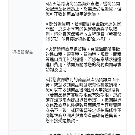
※因火箭跨境商品為海外直送，從商品開
始配送至配達為止，恕無法受理退貨，但
您可在收到商品後申請退貨。
※ 部分退貨時，若剩餘訂單金額未達免運
門檻，您原本享有的免運優惠將予以取
消，境外賣家保留補收去程運費（新臺幣
195元）並直接從退款扣除之權利。
※火箭跨境商品退貨時，台灣海關所課徵
退換貨權益
的進口稅、營業稅、貨物稅、規費、關稅
等進口費用無法退還，若您有意請求退還
進口費用，請向海關或您的稅務顧問尋求
諮詢及協助
※若您實際收到的商品與產品資訊頁面不
符，或您收到商品時發現有瑕疵或損壞，
您可以在收到商品後3個月內申請退換貨
（若商品標有賞味期限或有效期限，您必
須在該期限內提出退貨申請），但因製造
商修改商品包裝導致頁面顯示內容與實際
商品不一致，或因螢幕設定或拍攝條件不
同導致商品圖片與實際產品略有差異者，
恕不接受退換貨。