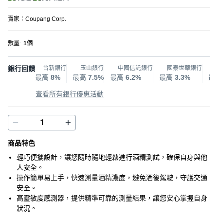
賣家：
Coupang Corp.
數量
:
1個
銀行回饋
台新銀行
玉山銀行
中國信託銀行
國泰世華銀行
最高
8%
最高
7.5%
最高
6.2%
最高
3.3%
最
查看所有銀行優惠活動
商品特色
輕巧便攜設計，讓您隨時隨地輕鬆進行酒精測試，確保自身與他
人安全。
操作簡單易上手，快速測量酒精濃度，避免酒後駕駛，守護交通
安全。
高靈敏度感測器，提供精準可靠的測量結果，讓您安心掌握自身
狀況。