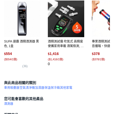
SUPA 速霸 酒精酒測器 黑
酒精測試儀 吹氣式 高精度
專業酒精測試棒
色, 1盒
便攜家用車載 酒駕檢測, 1
音播報，快速精準
個, 彩屏款+5只吹管
個
554
1,416
378
$
$
$
(
$554/1個
)
(
$1,416/1個
)
(
$378/1個
)
0
(
36
)
(
1
)
與此商品相關的類別
車用吸塵器
空氣清淨機
加濕器
保溫保冷箱
其他家電
您可能會喜歡的其他產品
酒測器