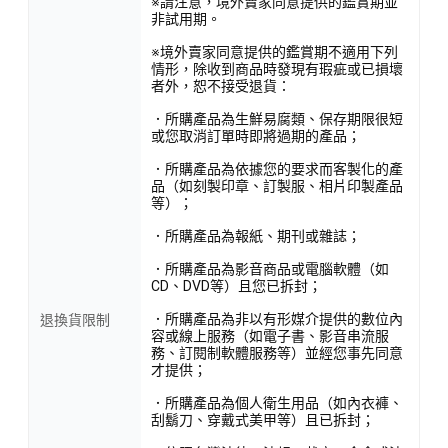
※請注意，境外賣家同意提供的鑑賞期並
非試用期。
※境外賣家同意提供的鑑賞期不適用下列
情形，除收到商品時發現有瑕疵或已損壞
者外，恕不接受退貨：
．所購產品為生鮮易腐類、保存期限很短
或您取消訂單時即將過期的產品；
．所購產品為依據您的要求而客製化的產
品（如刻製印章、訂製服、相片印製產品
等）；
．所購產品為報紙、期刊或雜誌；
．所購產品為影音商品或電腦軟體（如
CD、DVD等）且您已拆封；
．所購產品為非以有形媒介提供的數位內
退換貨限制
容或線上服務（如電子書、影音串流服
務、訂閱制軟體服務等）並經您事先同意
才提供；
．所購產品為個人衛生用品（如內衣褲、
刮鬍刀、穿戴式美甲等）且已拆封；