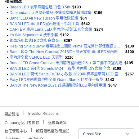
相關商品
•
Bagen LED 後車廂麵包燈 白色 3.5m
$193
•
Damaedamae 酒局必備品 便攜式吹嘴酒精測試儀
$196
•
Bandi LED All New Tucson 車用化妝鏡燈
$64
•
BANDI LED 車用LED室內燈組 + 拆卸工具
$642
•
CARTEM 車用 Luna LED 室內燈+拆卸工具全套組
$274
•
It's Win Signature X 洗車手套
$192
•
後車箱用軟式LED燈條 白燈 5m
$267
•
Healing Shield BMW 螢幕鑰匙曲面貼 Prime 高光澤外部保護膜 2片組
$139
•
Bandi 起亞 The New Carnival 2018年~ 雙天窗型 車用LED室內燈 DIY套組
$100
•
室內燈全套 VENUE LED 天窗型
$220
•
Bandi LED Grand Carnival 車用前方室內燈 2入 + 第二排中央室內燈
$105
•
BANDI LED 第4代 Sorento MQ4 一般型 室內燈 DIY套組 全套
$198
•
BANDI LED 現代 Santa Fe TM 小改款 2020年 標準型車輛 LED 室內燈 DIY套組
$267
•
Easy LED室內燈燈泡型全組 Grand Starex 12年後一般型
$143
•
BANDI The New Kona 2021 普通鋁製漫射LED車內燈單組
$647
Investor Relations
關於酷澎
Coupang使用者條款
退換貨政策
信任管理中心
顧客隱私權政策通知
Global Site