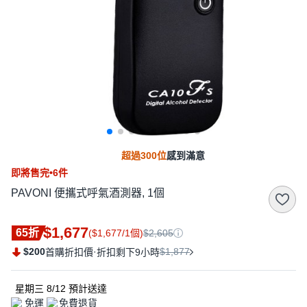
超過300位
感到滿意
即將售完•6件
PAVONI 便攜式呼氣酒測器, 1個
$1,677
65折
($1,677/1個)
$2,605
$200
·
$1,877
首購折扣價
折扣剩下9小時
星期三 8/12
預計送達
免運
免費退貨