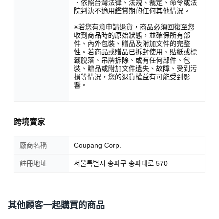
．依照台灣法律、法規、裁定、命令或法
院判決不適用鑑賞期的任何其他情況。
※若您有意申請退貨，商品必須回復至您
收到商品時的原始狀態，並確保所有部
件、內外包裝、贈品及附加文件的完整
性。若商品或贈品已拆封使用、貼紙或標
籤脫落、吊牌拆除、或有任何部件、包
裝、贈品或附加文件遺失、故障、受到污
損等情況，您的退貨權益有可能受到影
響。
跨境賣家
廠商名稱
Coupang Corp.
註冊地址
서울특별시 송파구 송파대로 570
其他顧客一起購買的商品