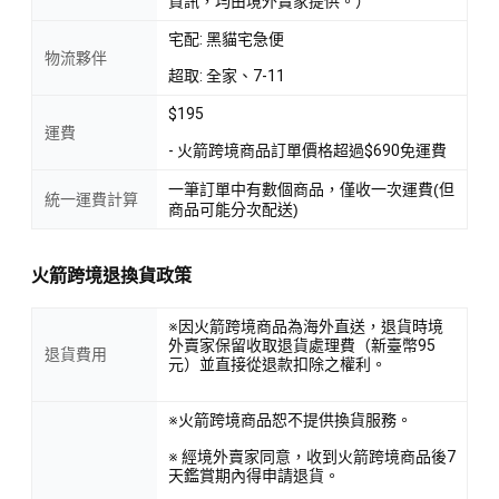
資訊，均由境外賣家提供。）
宅配: 黑貓宅急便
物流夥伴
超取: 全家、7-11
$195
運費
- 火箭跨境商品訂單價格超過$690免運費
一筆訂單中有數個商品，僅收一次運費(但
統一運費計算
商品可能分次配送)
火箭跨境退換貨政策
※因火箭跨境商品為海外直送，退貨時境
外賣家保留收取退貨處理費（新臺幣95
退貨費用
元）並直接從退款扣除之權利。
※火箭跨境商品恕不提供換貨服務。
※ 經境外賣家同意，收到火箭跨境商品後7
天鑑賞期內得申請退貨。