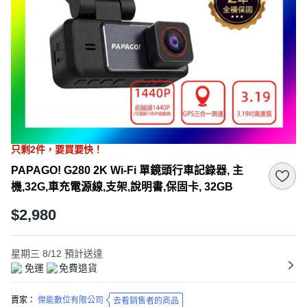
只剩
2
件，
要買要快！
PAPAGO! G280 2K Wi-Fi 單鏡頭行車記錄器, 主
機,32G,車充電源線,支架,說明書,保固卡, 32GB
$2,980
星期三 8/12
預計送達
免運
免費退貨
賣家：
傑能數位有限公司
去看銷售者的商品