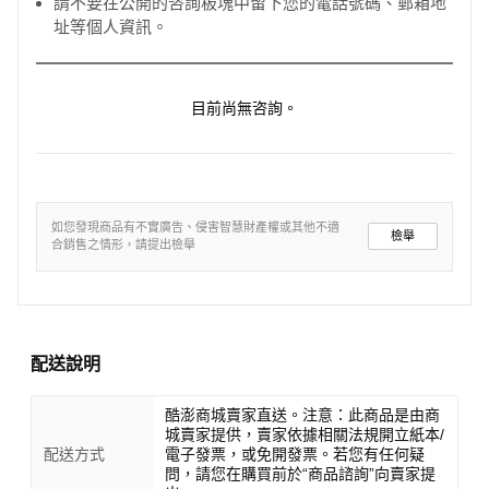
請不要在公開的咨詢板塊中留下您的電話號碼、郵箱地
址等個人資訊。
目前尚無咨詢。
如您發現商品有不實廣告、侵害智慧財產權或其他不適
檢舉
合銷售之情形，請提出檢舉
配送說明
酷澎商城賣家直送。注意：此商品是由商
城賣家提供，賣家依據相關法規開立紙本/
配送方式
電子發票，或免開發票。若您有任何疑
問，請您在購買前於“商品諮詢”向賣家提