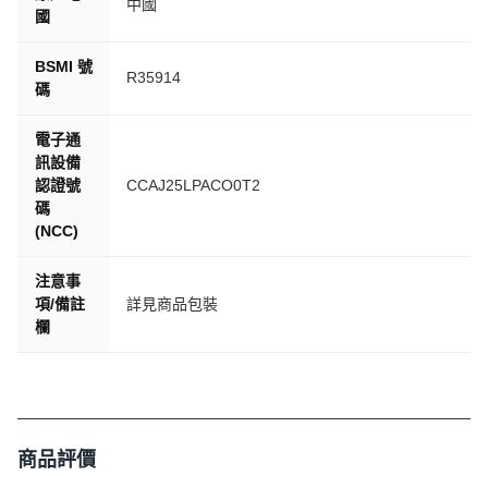
中國
國
BSMI 號
R35914
碼
電子通
訊設備
認證號
CCAJ25LPACO0T2
碼
(NCC)
注意事
項/備註
詳見商品包裝
欄
商品評價