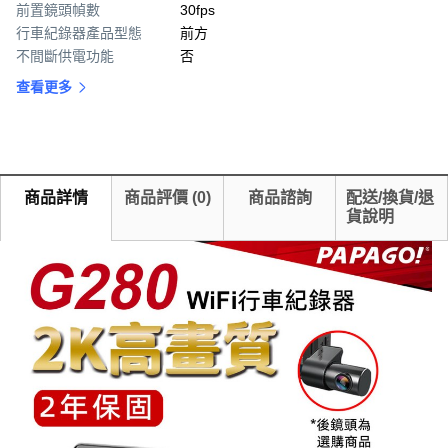
前置鏡頭幀數
30fps
行車紀錄器產品型態
前方
不間斷供電功能
否
查看更多
商品詳情
商品評價
(
0
)
商品諮詢
配送/換貨/退
貨說明