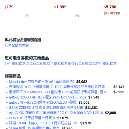
608/618/638/658/640/688/698
無線carplay轉安卓系統 影
車紀錄) 12期0利
179
1,999
5,780
$
$
$
D37, 1, 1GB
音 投屏, 詳見包裝
WG880+128G,
(
$5,780/1個
)
(
4
)
(
4
)
(
1
)
與此商品相關的類別
行車紀錄器周邊
您可能會喜歡的其他產品
2k行車記錄器
汽車行車記錄器
汽車監視器
前後行車紀錄器
車內行車記錄器
相關商品
•
Mando 車內前後FHD三鏡頭行車紀錄器 Z9
$5,082
•
界面視圖 HUD 抬頭顯示器 IF-1000 與現代和起亞汽車的真正導航相連
$2,143
•
娜娜汽車 Mio MiVue C590 星光級 GPS 前鏡頭行車記錄器 (贈32G記憶卡)
$2,990
•
autovy 32GB Full HD 2通道Black Box SP100 Plus
$3,548
•
autovy 後FHD 2CH黑匣子32G AZ100 +電纜
$3,668
•
SSAK ZZIGEO 3 頻道 5 路記憶體鎖燈黑盒 64GB
$11,361
•
eyeCLON 前後FHD行車紀錄器 32G CLON4000 MDR-L2210
$2,008
•
PONTUS 行車記錄器自行安裝
$3,679
•
韓國 IROAD 前後方 FHD HD 行車記錄器 TX5
$1,978
•
SUPA 速霸 D5 後視鏡行車記錄器
$1,980