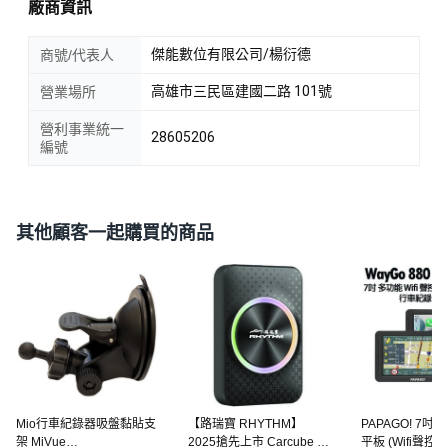
廠商資訊
傑能數位有限公司/楊衍德
商號/代表人
高雄市三民區建國二路 101號
營業場所
營利事業統一
28605206
編號
其他顧客一起購買的商品
Mio行車紀錄器吸盤黏貼支
【路瑞寶 RHYTHM】
PAPAGO! 7
架 MiVue
2025搶先上市 Carcube II
平板 (Wifi聲控 C