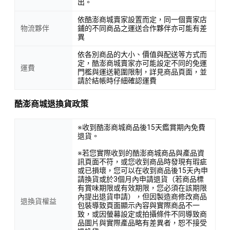
出。
依酷澎商城賣家設置而定，同一個賣家店
物流夥伴
鋪的不同商品之運送合作夥伴亦可能有差
異
依各別商品的大小、價值與配送等方式而
定，酷澎商城賣家亦可能設定不同的免運
運費
門檻與運送範圍限制，詳見商品頁面，並
請於結帳時仔細確認運費
酷澎商城退換貨政策
※收到酷澎商城商品後15天鑑賞期內免費
退貨。
※若您實際收到的酷澎商城商品與產品資
訊頁面不符，或您收到商品時發現有瑕疵
或已損壞，您可以在收到商品後15天內申
請換貨或於3個月內申請退貨（若商品標
有賞味期限或有效期限，您必須在該期限
內提出退貨申請），但因製造商修改商品
退換貨權益
包裝導致頁面顯示內容與實際商品不一
致，或因螢幕設定或拍攝條件不同導致商
品圖片與實際產品略有差異者，恕不接受