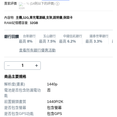
賣家評價
-- %
(
14則以下的評價
)
內容物
:
主機,32G,車充電源線,支架,說明書,保固卡
RAM/記憶體容量
:
32GB
銀行回饋
台新銀行
玉山銀行
中國信託銀行
國泰世華銀行
最高
8%
最高
7.5%
最高
6.2%
最高
3.3%
最
查看所有銀行優惠活動
商品主要規格
解析度(畫素)
1440p
電池是否包含防漏電功
否
能
前置鏡頭畫質
1440P/2K
是否包含螢幕
包含螢幕
是否包含GPS功能
包含GPS