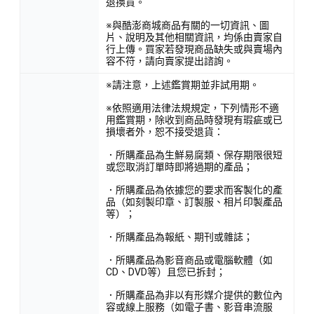
退換貨。
※與酷澎商城商品有關的一切資訊、圖
片、說明及其他相關資訊，均係由賣家自
行上傳。買家若發現商品缺失或與賣場內
容不符，請向賣家提出諮詢。
※請注意，上述鑑賞期並非試用期。
※依照適用法律法規規定，下列情形不適
用鑑賞期，除收到商品時發現有瑕疵或已
損壞者外，恕不接受退貨：
．所購產品為生鮮易腐類、保存期限很短
或您取消訂單時即將過期的產品；
．所購產品為依據您的要求而客製化的產
品（如刻製印章、訂製服、相片印製產品
等）；
．所購產品為報紙、期刊或雜誌；
．所購產品為影音商品或電腦軟體（如
CD、DVD等）且您已拆封；
．所購產品為非以有形媒介提供的數位內
容或線上服務（如電子書、影音串流服