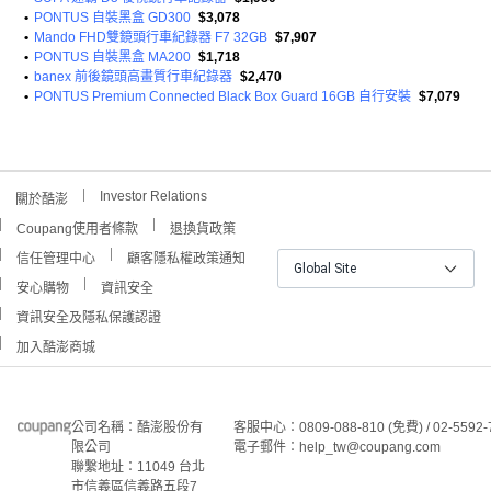
•
PONTUS 自裝黑盒 GD300
$3,078
•
Mando FHD雙鏡頭行車紀錄器 F7 32GB
$7,907
•
PONTUS 自裝黑盒 MA200
$1,718
•
banex 前後鏡頭高畫質行車紀錄器
$2,470
•
PONTUS Premium Connected Black Box Guard 16GB 自行安裝
$7,079
Investor Relations
關於酷澎
Coupang使用者條款
退換貨政策
信任管理中心
顧客隱私權政策通知
Global Site
安心購物
資訊安全
資訊安全及隱私保護認證
加入酷澎商城
公司名稱：酷澎股份有
客服中心：0809-088-810 (免費) / 02-5592-
限公司
電子郵件：help_tw@coupang.com
聯繫地址：11049 台北
市信義區信義路五段7