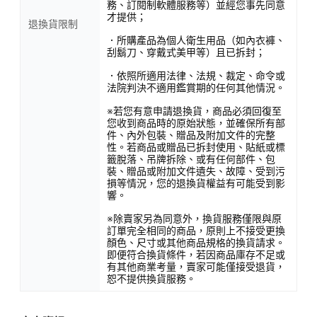
務、訂閱制軟體服務等）並經您事先同意
才提供；
退換貨限制
．所購產品為個人衛生用品（如內衣褲、
刮鬍刀、穿戴式美甲等）且已拆封；
．依照所適用法律、法規、裁定、命令或
法院判決不適用鑑賞期的任何其他情況。
※若您有意申請退換貨，商品必須回復至
您收到商品時的原始狀態，並確保所有部
件、內外包裝、贈品及附加文件的完整
性。若商品或贈品已拆封使用、貼紙或標
籤脫落、吊牌拆除、或有任何部件、包
裝、贈品或附加文件遺失、故障、受到污
損等情況，您的退換貨權益有可能受到影
響。
※除賣家另為同意外，換貨服務僅限與原
訂單完全相同的商品，原則上不接受更換
顏色、尺寸或其他商品規格的換貨請求。
即便符合換貨條件，若因商品庫存不足或
有其他商業考量，賣家可能僅接受退貨，
恕不提供換貨服務。