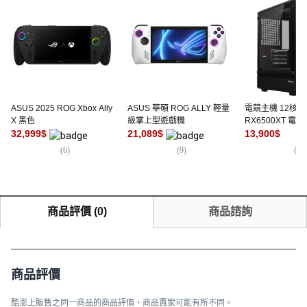
ASUS 2025 ROG Xbox Ally
ASUS 華碩 ROG ALLY 輕量
電競主機 12核心
X 黑色
級掌上型遊戲機
RX6500XT 電
32,999
$
21,089
$
機 2年保固 64G
13,900
$
(
6
)
(
9
)
(
5
)
商品評價
(
0
)
商品諮詢
商品評價
酷澎上販售之同一商品的商品評價，商品賣家可能有所不同。