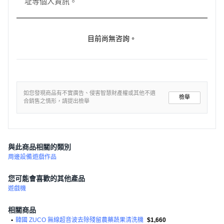
址等個人資訊。
目前尚無咨詢。
如您發現商品有不實廣告、侵害智慧財產權或其他不適
檢舉
合銷售之情形，請提出檢舉
與此商品相關的類別
周邊設備
遊戲作品
您可能會喜歡的其他產品
遊戲機
相關商品
•
韓國 ZUCO 無線超音波去除殘留農藥蔬果清洗機
$1,660