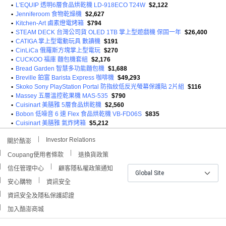
•
L'EQUIP 透明6層食品烘乾機 LD-918ECO T24W
$2,122
•
Jenniferoom 食物乾燥機
$2,627
•
Kitchen-Art 鹵素燈電烤箱
$794
•
STEAM DECK 台灣公司貨 OLED 1TB 掌上型遊戲機 保固一年
$26,400
•
CATIGA 掌上型電動玩具 數讀機
$191
•
CinLiCa 俄羅斯方塊掌上型電玩
$270
•
CUCKOO 福庫 麵包機套組
$2,176
•
Bread Garden 智慧多功能麵包機
$1,688
•
Breville 鉑富 Barista Express 咖啡機
$49,293
•
Skoko Sony PlayStation Portal 防指紋低反光螢幕保護貼 2片組
$116
•
Massey 五層溫控乾果機 MAS-535
$790
•
Cuisinart 美膳雅 5層食品烘乾機
$2,560
•
Bobon 低噪音 6 速 Flex 食品烘乾機 VB-FD06S
$835
•
Cuisinart 美膳雅 氣炸烤箱
$5,212
Investor Relations
關於酷澎
Coupang使用者條款
退換貨政策
信任管理中心
顧客隱私權政策通知
Global Site
安心購物
資訊安全
資訊安全及隱私保護認證
加入酷澎商城