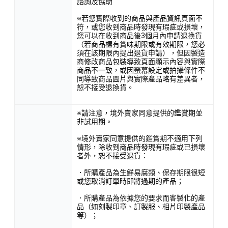
諮詢及協助
※若您實際收到的商品與產品資訊頁面不
符，或您收到商品時發現有瑕疵或損壞，
您可以在收到商品後3個月內申請退換貨
（若商品標有賞味期限或有效期限，您必
須在該期限內提出退貨申請），但因製造
商修改商品包裝導致頁面顯示內容與實際
商品不一致，或因螢幕設定或拍攝條件不
同導致商品圖片與實際產品略有差異者，
恕不接受退換貨。
※請注意，境外賣家同意提供的鑑賞期並
非試用期。
※境外賣家同意提供的鑑賞期不適用下列
情形，除收到商品時發現有瑕疵或已損壞
者外，恕不接受退貨：
．所購產品為生鮮易腐類、保存期限很短
或您取消訂單時即將過期的產品；
．所購產品為依據您的要求而客製化的產
品（如刻製印章、訂製服、相片印製產品
等）；