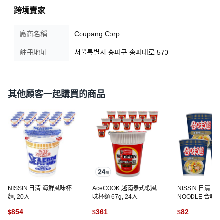
跨境賣家
廠商名稱
Coupang Corp.
註冊地址
서울특별시 송파구 송파대로 570
其他顧客一起購買的商品
NISSIN 日清 海鮮風味杯
AceCOOK 越南泰式蝦風
NISSIN 日清 C
麵, 20入
味杯麵 67g, 24入
NOODLE 合味
麵, 4入
854
361
82
$
$
$