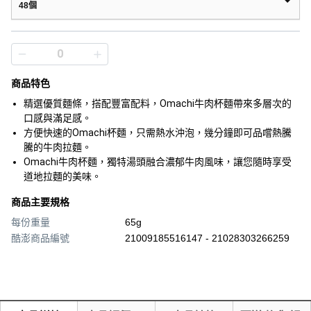
48個
商品特色
精選優質麵條，搭配豐富配料，Omachi牛肉杯麵帶來多層次的
口感與滿足感。
方便快速的Omachi杯麵，只需熱水沖泡，幾分鐘即可品嚐熱騰
騰的牛肉拉麵。
Omachi牛肉杯麵，獨特湯頭融合濃郁牛肉風味，讓您隨時享受
道地拉麵的美味。
商品主要規格
每份重量
65g
酷澎商品編號
21009185516147 - 21028303266259