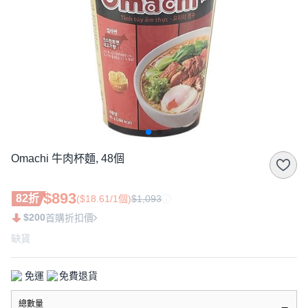
Omachi 牛肉杯麵, 48個
$893
82折
($18.61/1個)
$1,093
$200
首購折扣價
缺貨
免運
免費退貨
總數量