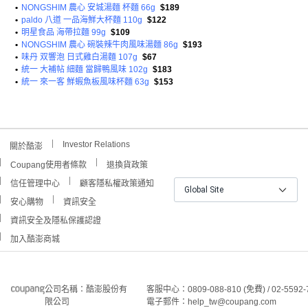
•
NONGSHIM 農心 安城湯麵 杯麵 66g
$189
•
paldo 八道 一品海鮮大杯麵 110g
$122
•
明星食品 海帶拉麵 99g
$109
•
NONGSHIM 農心 碗裝辣牛肉風味湯麵 86g
$193
•
味丹 双響泡 日式雞白湯麵 107g
$67
•
統一 大補帖 細麵 當歸鴨風味 102g
$183
•
統一 來一客 鮮蝦魚板風味杯麵 63g
$153
Investor Relations
關於酷澎
Coupang使用者條款
退換貨政策
信任管理中心
顧客隱私權政策通知
Global Site
安心購物
資訊安全
資訊安全及隱私保護認證
加入酷澎商城
公司名稱：酷澎股份有
客服中心：0809-088-810 (免費) / 02-5592-
限公司
電子郵件：help_tw@coupang.com