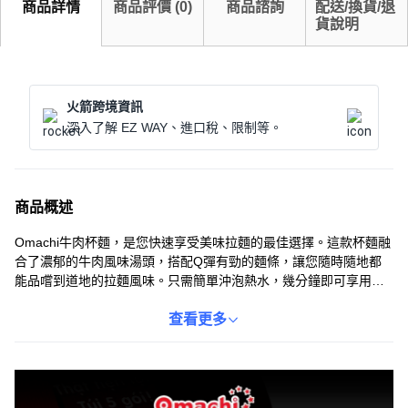
商品詳情
商品評價
(
0
)
商品諮詢
配送/換貨/退
貨說明
火箭跨境資訊
深入了解 EZ WAY、進口稅、限制等。
商品概述
Omachi牛肉杯麵，是您快速享受美味拉麵的最佳選擇。這款杯麵融
合了濃郁的牛肉風味湯頭，搭配Q彈有勁的麵條，讓您隨時隨地都
能品嚐到道地的拉麵風味。只需簡單沖泡熱水，幾分鐘即可享用，
方便又美味。無論是辦公室午餐、宵夜點心，或是戶外旅行，
Omachi牛肉杯麵都能滿足您的味蕾。精選的配料更增添了豐富的口
查看更多
感，讓您每一口都充滿驚喜。