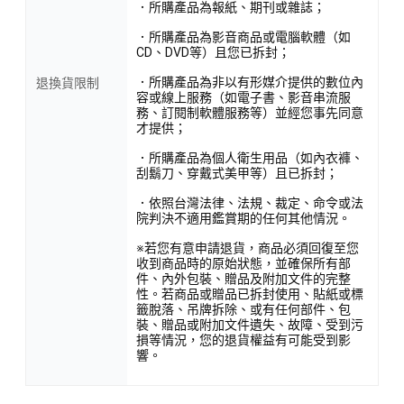
．所購產品為報紙、期刊或雜誌；
．所購產品為影音商品或電腦軟體（如
CD、DVD等）且您已拆封；
．所購產品為非以有形媒介提供的數位內
退換貨限制
容或線上服務（如電子書、影音串流服
務、訂閱制軟體服務等）並經您事先同意
才提供；
．所購產品為個人衛生用品（如內衣褲、
刮鬍刀、穿戴式美甲等）且已拆封；
．依照台灣法律、法規、裁定、命令或法
院判決不適用鑑賞期的任何其他情況。
※若您有意申請退貨，商品必須回復至您
收到商品時的原始狀態，並確保所有部
件、內外包裝、贈品及附加文件的完整
性。若商品或贈品已拆封使用、貼紙或標
籤脫落、吊牌拆除、或有任何部件、包
裝、贈品或附加文件遺失、故障、受到污
損等情況，您的退貨權益有可能受到影
響。