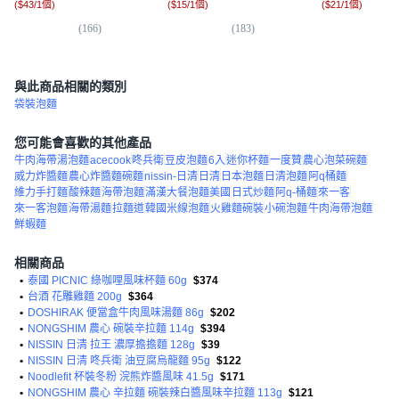
(
$43/1個
)
(
$15/1個
)
(
$21/1個
)
(
166
)
(
183
)
(
5,
與此商品相關的類別
袋裝泡麵
您可能會喜歡的其他產品
牛肉海帶湯泡麵
acecook
咚兵衛
豆皮泡麵
6入
迷你杯麵
一度贊
農心泡菜碗麵
威力炸醬麵
農心炸醬麵碗麵
nissin-日清
日清
日本泡麵
日清泡麵
阿q桶麵
維力手打麵
酸辣麵
海帶泡麵
滿漢大餐泡麵美國
日式炒麵
阿q-桶麵
來一客
來一客泡麵
海帶湯麵
拉麵道
韓國米線泡麵
火雞麵碗裝
小碗泡麵
牛肉海帶泡麵
鮮蝦麵
相關商品
•
泰國 PICNIC 綠咖哩風味杯麵 60g
$374
•
台酒 花雕雞麵 200g
$364
•
DOSHIRAK 便當盒牛肉風味湯麵 86g
$202
•
NONGSHIM 農心 碗裝辛拉麵 114g
$394
•
NISSIN 日清 拉王 濃厚擔擔麵 128g
$39
•
NISSIN 日清 咚兵衛 油豆腐烏龍麵 95g
$122
•
Noodlefit 杯裝冬粉 浣熊炸醬風味 41.5g
$171
•
NONGSHIM 農心 辛拉麵 碗裝辣白醬風味辛拉麵 113g
$121