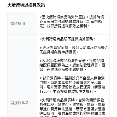
火箭跨境退換貨政策
※因火箭跨境商品為海外直送，退貨時境
外賣家保留收取退貨處理費（新臺幣95
退貨費用
元）並直接從退款扣除之權利。
※火箭跨境商品恕不提供換貨服務。
※ 經境外賣家同意，收到火箭跨境商品後7
天鑑賞期內得申請退貨。
※因火箭跨境商品為海外直送，從商品開
始配送至配達為止，恕無法受理退貨，但
您可在收到商品後申請退貨。
※ 部分退貨時，若剩餘訂單金額未達免運
門檻，您原本享有的免運優惠將予以取
消，境外賣家保留補收去程運費（新臺幣
195元）並直接從退款扣除之權利。
※火箭跨境商品退貨時，台灣海關所課徵
退換貨權益
的進口稅、營業稅、貨物稅、規費、關稅
等進口費用無法退還，若您有意請求退還
進口費用，請向海關或您的稅務顧問尋求