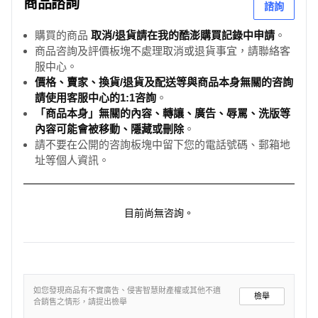
商品諮詢
諮詢
購買的商品
取消/退貨請在我的酷澎購買記錄中申請
。
商品咨詢及評價板塊不處理取消或退貨事宜，請聯絡客
服中心。
價格、賣家、換貨/退貨及配送等與商品本身無關的咨詢
請使用客服中心的1:1咨詢
。
「商品本身」無關的內容、轉讓、廣告、辱罵、洗版等
內容可能會被移動、隱藏或刪除
。
請不要在公開的咨詢板塊中留下您的電話號碼、郵箱地
址等個人資訊。
目前尚無咨詢。
如您發現商品有不實廣告、侵害智慧財產權或其他不適
檢舉
合銷售之情形，請提出檢舉