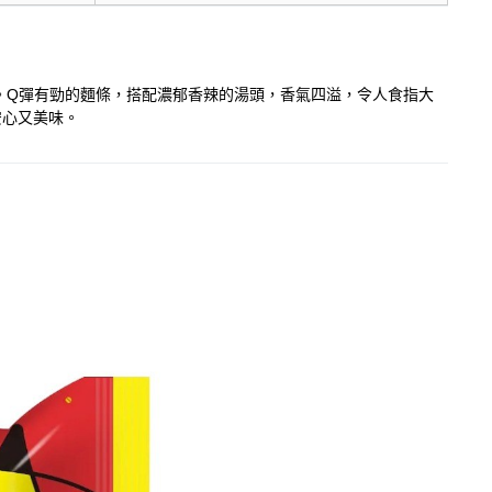
蕾。Q彈有勁的麵條，搭配濃郁香辣的湯頭，香氣四溢，令人食指大
安心又美味。