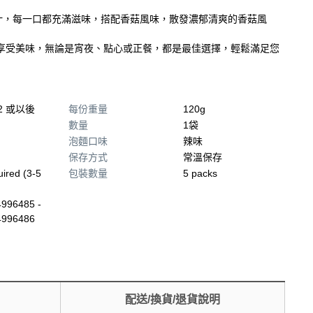
汁，每一口都充滿滋味，搭配香菇風味，散發濃郁清爽的香菇風
享受美味，無論是宵夜、點心或正餐，都是最佳選擇，輕鬆滿足您
22 或以後
每份重量
120g
數量
1袋
泡麵口味
辣味
保存方式
常溫保存
uired (3-5
包裝數量
5 packs
996485 -
4996486
配送/換貨/退貨說明