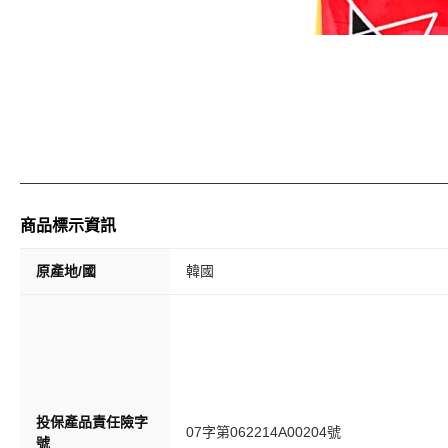
商品標示資訊
原產地/國
韓國
投保產品責任險字
07字第062214A00204號
號