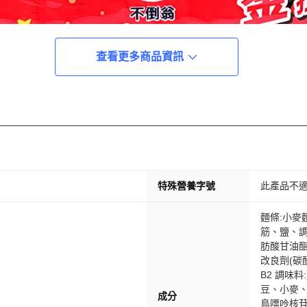
查看更多商品資訊
特殊營養字號
此產品不
麵條:小麥
筋、鹽、調
肪酸甘油酯
改良劑(碳
B2 調味
豆、小麥、
成分
鳥嘌呤核苷