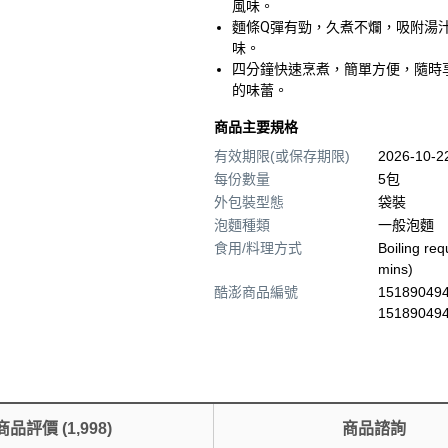
風味。
麵條Q彈有勁，久煮不爛，吸附湯
味。
四分鐘快速烹煮，簡單方便，隨時
的味蕾。
商品主要規格
有效期限(或保存期限)
2026-10-
每份數量
5包
外包裝型態
袋裝
泡麵種類
一般泡麵
食用/料理方式
Boiling req
mins)
酷澎商品編號
151890494
15189049
商品評價
(
1,998
)
商品諮詢