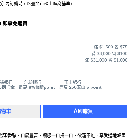
9分
內訂購時
/ 以臺北市松山區為基準
)
0 即享免運費
滿 $1,500 省 $75
滿 $3,000 省 $100
滿 $31,000 省 $1,000
託銀行
台新銀行
玉山銀行
00刷卡金
最高
8%台新point
最高
250玉山 e point
購物車
立即購買
郁，湯頭香醇，口感豐富，讓您一口接一口，欲罷不能，享受道地韓國