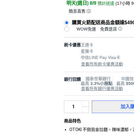
明天(週日) 8/9
預計送達
(
17小時 
酷澎直售
購買火箭配送商品金額達$49
WOW免運
免費退貨
刷卡優惠
王道卡
星展卡
中信LINE Pay Visa卡
查看所有刷卡優惠活動
國泰世華銀行
中國信
銀行回饋
最高
3.3%小樹點
最高
$5
查看所有銀行優惠活動
加入
商品特色
OTOKI 不倒翁金拉麵，辣味濃