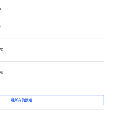
張
張
1張
1張
看所有的選項