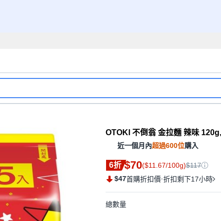
OTOKI 不倒翁 金拉麵 辣味 120g,
近一個月內
超過600位
購入
$70
6折
($11.67/100g)
$117
$47
·
首購折扣價
折扣剩下17小時
總數量