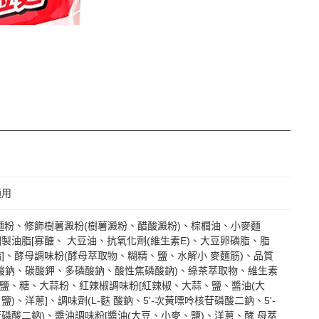
適用
麵粉、修飾樹薯澱粉(樹薯澱粉、醋酸澱粉)、棕櫚油、小麥麵
製油脂[寡醣、 大豆油、抗氧化劑(維生素E)、大豆卵磷脂、脂
]、酵母調味粉(酵母萃取物、糊精、鹽、水解小 麥麵筋)、品質
酸鈉、碳酸鉀、多磷酸鈉、酸性焦磷酸鈉)、綠茶萃取物、維生素
料:鹽、糖、大蒜粉、紅辣椒調味粉[紅辣椒、大蒜、鹽、醬油(大
鹽)、洋蔥]、調味劑(L-麩 酸鈉、5'-次黃嘌呤核苷磷酸二鈉、5'-
磷酸二鈉)、醬油調味粉[醬油(大豆、小麥、鹽)、洋蔥、酵 母萃