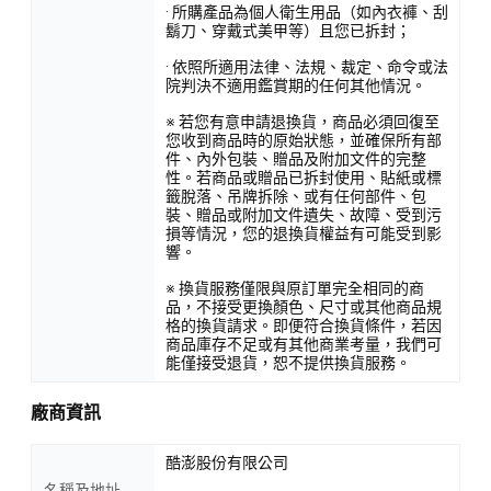
· 所購產品為個人衛生用品（如內衣褲、刮
鬍刀、穿戴式美甲等）且您已拆封；
· 依照所適用法律、法規、裁定、命令或法
院判決不適用鑑賞期的任何其他情況。
※ 若您有意申請退換貨，商品必須回復至
您收到商品時的原始狀態，並確保所有部
件、內外包裝、贈品及附加文件的完整
性。若商品或贈品已拆封使用、貼紙或標
籤脫落、吊牌拆除、或有任何部件、包
裝、贈品或附加文件遺失、故障、受到污
損等情況，您的退換貨權益有可能受到影
響。
※ 換貨服務僅限與原訂單完全相同的商
品，不接受更換顏色、尺寸或其他商品規
格的換貨請求。即便符合換貨條件，若因
商品庫存不足或有其他商業考量，我們可
能僅接受退貨，恕不提供換貨服務。
廠商資訊
酷澎股份有限公司
名稱及地址