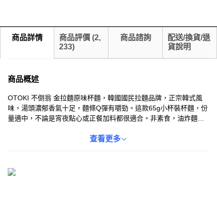
商品詳情
商品評價
(
2,
商品諮詢
配送/換貨/退
233
)
貨說明
商品概述
OTOKI 不倒翁 金拉麵原味杯麵，韓國國民拉麵品牌，正宗韓式風
味，湯頭濃郁香氣十足，麵條Q彈有嚼勁。這款65g小杯裝杯麵，份
量適中，不論是宵夜點心或正餐加料都很適合。非素食，油炸麵
體，沖泡方便快速，讓您隨時隨地都能享受美味。採用室溫儲存方
式，保存方便。快來體驗OTOKI 不倒翁 金拉麵原味杯麵的道地韓國
查看更多
風味吧！