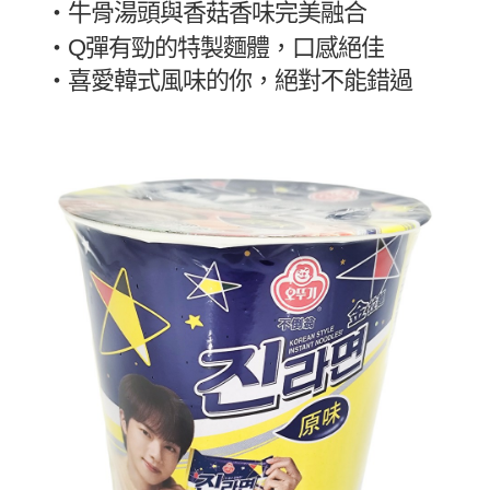
・牛骨湯頭與香菇香味完美融合
・
Q彈有勁的特製麵體，口感絕佳
・
喜愛韓式風味的你，絕對不能錯過