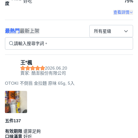
好吃
75
%
度
查看詳情
最熱門
最新上架
所有星級
王*楓
2026.06.20
賣家: 酷澎股份有限公司
OTOKI 不倒翁 金拉麵 原味 65g, 5入
五件137
有效期限
還算足夠
口味滿意
好吃