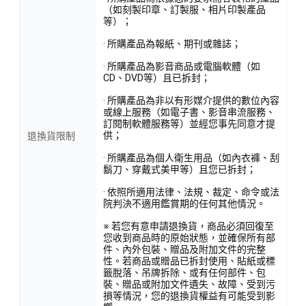
（如刻製印章、訂製服、相片印製產品
等）；
· 所購產品為報紙、期刊或雜誌；
· 所購產品為影音商品或電腦軟體（如
CD、DVD等）且已拆封；
· 所購產品為非以有形媒介提供的數位內容
或線上服務（如電子書、影音串流服務、
訂閱制軟體服務等）並經您事先同意才提
供；
退換貨限制
· 所購產品為個人衛生用品（如內衣褲、刮
鬍刀、穿戴式美甲等）且您已拆封；
· 依照所適用法律、法規、裁定、命令或法
院判決不適用鑑賞期的任何其他情況。
※ 若您有意申請退換貨，商品必須回復至
您收到商品時的原始狀態，並確保所有部
件、內外包裝、贈品及附加文件的完整
性。若商品或贈品已拆封使用、貼紙或標
籤脫落、吊牌拆除、或有任何部件、包
裝、贈品或附加文件遺失、故障、受到污
損等情況，您的退換貨權益有可能受到影