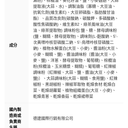
澱粉)、棕櫚油、葵花籽油、鹽、小麥麵筋、大蒜
提取液(大蒜、水)、調製油脂〔寡糖、大豆油、
抗氧化劑(維生素E)、大豆卵磷脂、脂肪酸甘油
酯〕、品質改良劑(碳酸鈉、碳酸鉀、多磷酸鈉、
酸性焦磷酸鈉)、維生素B2、綠茶風味油(大豆
油、綠茶提取物) 調味粉包:鹽、糖、酵母調味粉
(鹽、糊精、酵母提取物)、調味劑(L-麩酸鈉、5'-
次黃嘌呤核苷磷酸二鈉、5'-鳥嘌呤核苷磷酸二
成分
鈉)、植物水解蛋白(大豆、小麥)、醬油粉(大豆、
小麥、糊精、鹽)、醬油調味粉〔醬油(大豆、小
麥、鹽)、洋蔥、酵母提取物、葡萄糖)、棕櫚油
粉(棕櫚油、玉米糖漿、糊精)、葡萄糖、紅辣椒
調味粉〔紅辣椒、大蒜、鹽、醬油(大豆、小麥、
鹽)〕、大蒜調味粉(大蒜、糊精、食用鹽)、紅辣
椒粉、黑胡椒粉、辣椒萃取物 乾燥食材:乾燥白
菜、乾燥胡蘿蔔、植物組織蛋白(大豆、小麥)、
乾燥青蔥、乾燥香菇、乾燥裙帶菜
國內製
造商或
德建國際行銷有限公司
負責商
名稱