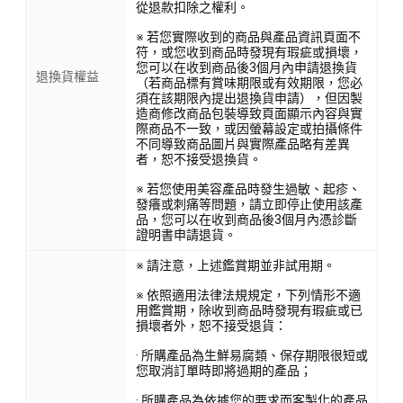
從退款扣除之權利。
※ 若您實際收到的商品與產品資訊頁面不
符，或您收到商品時發現有瑕疵或損壞，
您可以在收到商品後3個月內申請退換貨
退換貨權益
（若商品標有賞味期限或有效期限，您必
須在該期限內提出退換貨申請），但因製
造商修改商品包裝導致頁面顯示內容與實
際商品不一致，或因螢幕設定或拍攝條件
不同導致商品圖片與實際產品略有差異
者，恕不接受退換貨。
※ 若您使用美容產品時發生過敏、起疹、
發癢或刺痛等問題，請立即停止使用該產
品，您可以在收到商品後3個月內憑診斷
證明書申請退貨。
※ 請注意，上述鑑賞期並非試用期。
※ 依照適用法律法規規定，下列情形不適
用鑑賞期，除收到商品時發現有瑕疵或已
損壞者外，恕不接受退貨：
· 所購產品為生鮮易腐類、保存期限很短或
您取消訂單時即將過期的產品；
· 所購產品為依據您的要求而客製化的產品