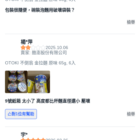
包裝很隨便，碗裝泡麵用破壞袋裝？
檢舉
楊*萍
2025.10.06
賣家: 酷澎股份有限公司
OTOKI 不倒翁 金拉麵 原味 65g, 6入
9號紙箱 太小了 高度都比杯麵直徑還小 壓壞
對1位有幫助
檢舉
宇*