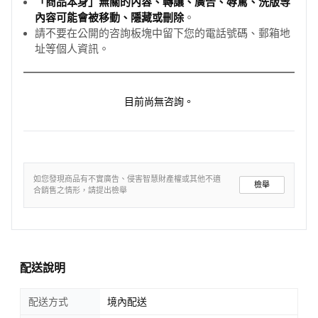
「商品本身」無關的內容、轉讓、廣告、辱罵、洗版等
內容可能會被移動、隱藏或刪除
。
請不要在公開的咨詢板塊中留下您的電話號碼、郵箱地
址等個人資訊。
目前尚無咨詢。
如您發現商品有不實廣告、侵害智慧財產權或其他不適
檢舉
合銷售之情形，請提出檢舉
配送說明
配送方式
境內配送