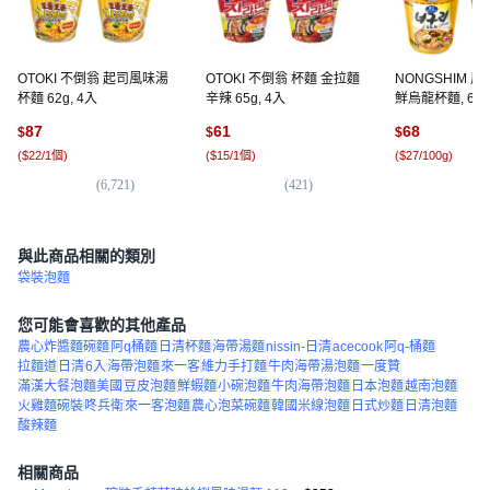
OTOKI 不倒翁 起司風味湯
OTOKI 不倒翁 杯麵 金拉麵
NONGSHIM 
杯麵 62g, 4入
辛辣 65g, 4入
鮮烏龍杯麵, 63g
87
61
68
$
$
$
(
$22/1個
)
(
$15/1個
)
(
$27/100g
)
(
6,721
)
(
421
)
(
6
與此商品相關的類別
袋裝泡麵
您可能會喜歡的其他產品
農心炸醬麵碗麵
阿q桶麵
日清杯麵
海帶湯麵
nissin-日清
acecook
阿q-桶麵
拉麵道
日清
6入
海帶泡麵
來一客
維力手打麵
牛肉海帶湯泡麵
一度贊
滿漢大餐泡麵美國
豆皮泡麵
鮮蝦麵
小碗泡麵
牛肉海帶泡麵
日本泡麵
越南泡麵
火雞麵碗裝
咚兵衛
來一客泡麵
農心泡菜碗麵
韓國米線泡麵
日式炒麵
日清泡麵
酸辣麵
相關商品