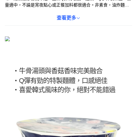
量適中，不論是宵夜點心或正餐加料都很適合。非素食，油炸麵
體，沖泡方便快速，讓您隨時隨地都能享受美味。採用室溫儲存方
式，保存方便。快來體驗OTOKI 不倒翁 金拉麵原味杯麵的道地韓國
查看更多
風味吧！
・牛骨湯頭與香菇香味完美融合
・
Q彈有勁的特製麵體，口感絕佳
・
喜愛韓式風味的你，絕對不能錯過