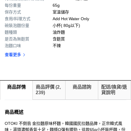
每份重量
65g
保存方式
室溫儲存
食用/料理方式
Add Hot Water Only
碗裝泡麵份量
小杯( 80g以下)
麵種類
油炸麵
是否為無麩質
含麩質
泡麵口味
不辣
查看更多
商品詳情
商品評價
(
2,
商品諮詢
配送/換貨/退
239
)
貨說明
商品概述
OTOKI 不倒翁 金拉麵原味杯麵，韓國國民拉麵品牌，正宗韓式風
味，湯頭濃郁香氣十足，麵條Q彈有嚼勁。這款65g小杯裝杯麵，份