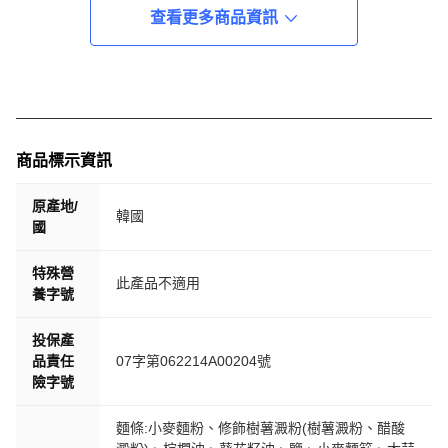
查看更多商品資訊
商品標示資訊
原產地/
韓國
國
特殊營
此產品不適用
養字號
投保產
品責任
07字第062214A00204號
險字號
麵條:小麥麵粉、修飾樹薯澱粉(樹薯澱粉、醋酸