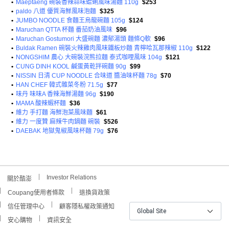
•
Maeptaeng 碗裝香辣蒜味蛤蜊風味湯麵 110g
$253
•
paldo 八道 優質海鮮風味泡麵
$325
•
JUMBO NOODLE 食麵王烏龍碗麵 105g
$124
•
Maruchan QTTA 杯麵 番茄奶油風味
$96
•
Maruchan Gostumori 大盛碗麵 濃郁湯頭 麵條Q軟
$96
•
Buldak Ramen 碗裝火辣雞肉風味鐵板炒麵 青檸哈瓦那辣椒 110g
$122
•
NONGSHIM 農心 大碗裝浣熊拉麵 泰式咖哩風味 104g
$121
•
CUNG DINH KOOL 鹹蛋黃乾拌碗麵 90g
$99
•
NISSIN 日清 CUP NOODLE 合味道 醬油味杯麵 78g
$70
•
HAN CHEF 韓式雜菜冬粉 71.5g
$77
•
味丹 味味A 香辣海鮮湯麵 96g
$190
•
MAMA 酸辣蝦杯麵
$36
•
維力 手打麵 海鮮泡菜風味麵
$61
•
維力 一度贊 麻辣牛肉鍋麵 碗裝
$526
•
DAEBAK 地獄鬼椒風味杯麵 79g
$76
Investor Relations
關於酷澎
Coupang使用者條款
退換貨政策
信任管理中心
顧客隱私權政策通知
Global Site
安心購物
資訊安全