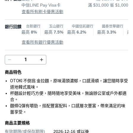
中信LINE Pay Visa卡
滿 $31,000 省 $1,000
查看所有刷卡優惠活動
銀行回饋
台新銀行
玉山銀行
中國信託銀行
國泰世華銀行
最高
8%
最高
7.5%
最高
6.2%
最高
3.3%
最
查看所有銀行優惠活動
商品特色
OTOKI 不倒翁 金拉麵，原味湯頭濃郁，口感滑順，讓您隨時享受
道地韓式風味。
杯麵設計輕巧方便，隨時隨地享受美味，無論辦公室或戶外都適
合。
麵條Q彈有嚼勁，搭配豐富配料，口感層次豐富，帶來滿足的味
蕾享受。
商品主要規格
有效期限(或保存期限)
2026-12-16 或以後