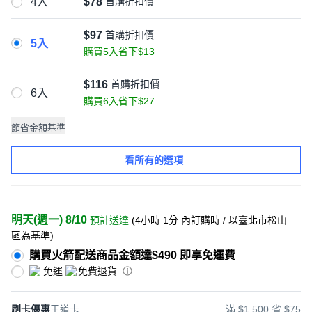
4入
$78
首購折扣價
$97
首購折扣價
5入
購買5入省下$13
$116
首購折扣價
6入
購買6入省下$27
節省金額基準
看所有的選項
明天(週一) 8/10
預計送達
(
4小時 1分
內訂購時
/ 以臺北市松山
區為基準
)
購買火箭配送商品金額達$490 即享免運費
免運
免費退貨
刷卡優惠
王道卡
滿 $1,500 省 $75