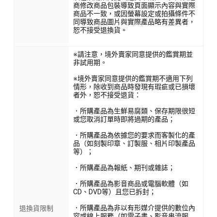
商修改商品包裝導致頁面顯示內容與實際
商品不一致，或因螢幕設定或拍攝條件不
同導致商品圖片與實際產品略有差異者，
恕不接受退換貨。
※請注意，境外賣家同意提供的鑑賞期並
非試用期。
※境外賣家同意提供的鑑賞期不適用下列
情形，除收到商品時發現有瑕疵或已損壞
者外，恕不接受退貨：
．所購產品為生鮮易腐類、保存期限很短
或您取消訂單時即將過期的產品；
．所購產品為依據您的要求而客製化的產
品（如刻製印章、訂製服、相片印製產品
等）；
．所購產品為報紙、期刊或雜誌；
．所購產品為影音商品或電腦軟體（如
CD、DVD等）且您已拆封；
．所購產品為非以有形媒介提供的數位內
退換貨限制
容或線上服務（如電子書、影音串流服