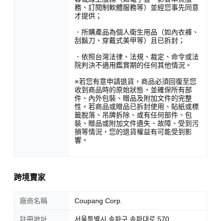
務、訂閱制軟體服務等）並經您事先同意
才提供；
．所購產品為個人衛生用品（如內衣褲、
刮鬍刀、穿戴式美甲等）且已拆封；
．依照台灣法律、法規、裁定、命令或法
院判決不適用鑑賞期的任何其他情況。
※若您有意申請退貨，商品必須回復至您
收到商品時的原始狀態，並確保所有部
件、內外包裝、贈品及附加文件的完整
性。若商品或贈品已拆封使用、貼紙或標
籤脫落、吊牌拆除、或有任何部件、包
裝、贈品或附加文件遺失、故障、受到污
損等情況，您的退貨權益有可能受到影
響。
跨境賣家
廠商名稱
Coupang Corp.
註冊地址
서울특별시 송파구 송파대로 570