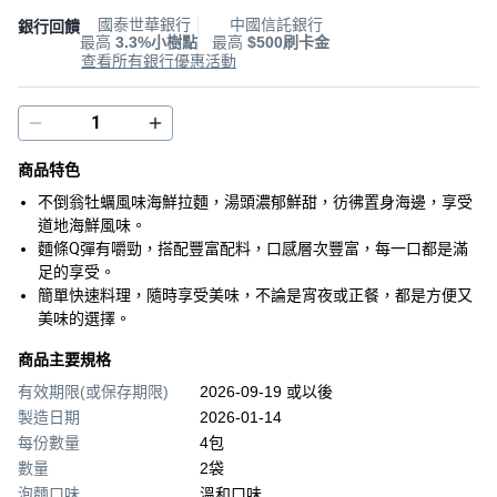
國泰世華銀行
中國信託銀行
銀行回饋
最高
3.3%小樹點
最高
$500刷卡金
查看所有銀行優惠活動
商品特色
不倒翁牡蠣風味海鮮拉麵，湯頭濃郁鮮甜，彷彿置身海邊，享受
道地海鮮風味。
麵條Q彈有嚼勁，搭配豐富配料，口感層次豐富，每一口都是滿
足的享受。
簡單快速料理，隨時享受美味，不論是宵夜或正餐，都是方便又
美味的選擇。
商品主要規格
有效期限(或保存期限)
2026-09-19 或以後
製造日期
2026-01-14
每份數量
4包
數量
2袋
泡麵口味
溫和口味