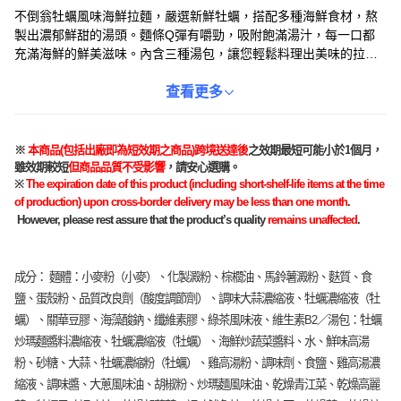
不倒翁牡蠣風味海鮮拉麵，嚴選新鮮牡蠣，搭配多種海鮮食材，熬
製出濃郁鮮甜的湯頭。麵條Q彈有嚼勁，吸附飽滿湯汁，每一口都
充滿海鮮的鮮美滋味。內含三種湯包，讓您輕鬆料理出美味的拉
麵。無論是忙碌的上班族，還是想在家享受美味的您，都能隨時品
嚐到道地的海鮮拉麵。簡單方便的料理方式，讓您輕鬆享受美味。
查看更多
※
本商品
(
包括出廠即
為
短效期之商品
)
跨境送達後
之效期最短可能小於
1
個月，
雖效期較短
但商品品質不受影響
，請安心選購。
※
The expiration date of this product (including short-shelf-life items at the time
of production) upon cross-border delivery may be less than one month
.
However, please rest assure that the product’s quality
remains unaffected
.
成分： 麵體：小麥粉（小麥）、化製澱粉、棕櫚油、馬鈴薯澱粉、麩質、食
鹽、蛋殼粉、品質改良劑（酸度調節劑）、調味大蒜濃縮液、牡蠣濃縮液（牡
蠣）、關華豆膠、海藻酸鈉、纖維素膠、綠茶風味液、維生素B2／湯包：牡蠣
炒瑪麵醬料濃縮液、牡蠣濃縮液（牡蠣）、海鮮炒蔬菜醬料、水、鮮味高湯
粉、砂糖、大蒜、牡蠣濃縮粉（牡蠣）、雞高湯粉、調味劑、食鹽、雞高湯濃
縮液、調味醬、大蔥風味油、胡椒粉、炒瑪麵風味油、乾燥青江菜、乾燥高麗