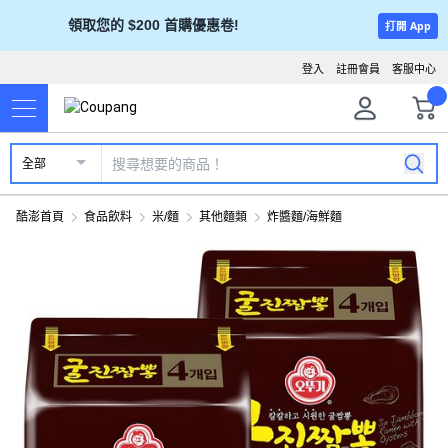
領取您的 $200 首購優惠卷!
打開 App
登入
註冊會員
客服中心
全部
酷澎首頁
食品飲料
米/麵
其他麵類
炸醬麵/海鮮麵