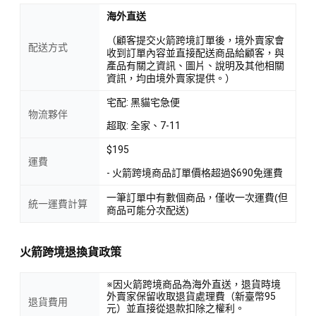
海外直送
（顧客提交火箭跨境訂單後，境外賣家會
配送方式
收到訂單內容並直接配送商品給顧客，與
產品有關之資訊、圖片、說明及其他相關
資訊，均由境外賣家提供。）
宅配: 黑貓宅急便
物流夥伴
超取: 全家、7-11
$195
運費
- 火箭跨境商品訂單價格超過$690免運費
一筆訂單中有數個商品，僅收一次運費(但
統一運費計算
商品可能分次配送)
火箭跨境退換貨政策
※因火箭跨境商品為海外直送，退貨時境
外賣家保留收取退貨處理費（新臺幣95
退貨費用
元）並直接從退款扣除之權利。