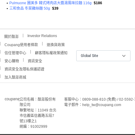
•
Pulmuone 圃美多 韓式烤肉店大醬湯風味拉麵 116g
$186
•
三和食品 冬菜雞絲麵 50g
$39
Investor Relations
關於酷澎
Coupang使用者條款
退換貨政策
信任管理中心
顧客隱私權政策通知
Global Site
安心購物
資訊安全
資訊安全及隱私保護認證
加入酷澎商城
公司名稱：酷澎股份有
客服中心：0809-088-810 (免費) / 02-5592-
限公司
電子郵件：help_tw@coupang.com
聯繫地址：11049 台北
市信義區信義路五段7
號13樓之1
統編：91002999