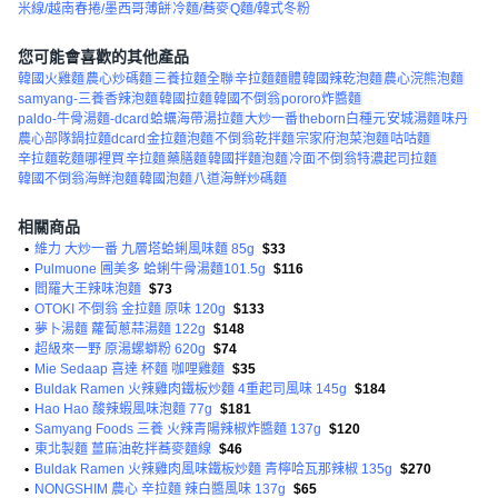
米線/越南春捲/墨西哥薄餅
冷麵/蕎麥
Q麵/韓式冬粉
您可能會喜歡的其他產品
韓國火雞麵
農心炒碼麵
三養拉麵全聯
辛拉麵麵體
韓國辣乾泡麵
農心浣熊泡麵
samyang-三養香辣泡麵
韓國拉麵
韓國不倒翁
pororo炸醬麵
paldo-牛骨湯麵-dcard
蛤蠣海帶湯拉麵
大炒一番
theborn白種元
安城湯麵
味丹
農心部隊鍋拉麵dcard
金拉麵泡麵
不倒翁乾拌麵
宗家府泡菜泡麵
咕咕麵
辛拉麵乾麵哪裡買
辛拉麵
藥膳麵
韓國拌麵泡麵
冷面
不倒翁特濃起司拉麵
韓國不倒翁海鮮泡麵
韓國泡麵
八道海鮮炒碼麵
相關商品
•
維力 大炒一番 九層塔蛤蜊風味麵 85g
$33
•
Pulmuone 圃美多 蛤蜊牛骨湯麵101.5g
$116
•
閻羅大王辣味泡麵
$73
•
OTOKI 不倒翁 金拉麵 原味 120g
$133
•
夢卜湯麵 蘿蔔蔥蒜湯麵 122g
$148
•
超級來一野 原湯螺螄粉 620g
$74
•
Mie Sedaap 喜達 杯麵 咖哩雞麵
$35
•
Buldak Ramen 火辣雞肉鐵板炒麵 4重起司風味 145g
$184
•
Hao Hao 酸辣蝦風味泡麵 77g
$181
•
Samyang Foods 三養 火辣青陽辣椒炸醬麵 137g
$120
•
東北製麵 薑麻油乾拌蕎麥麵線
$46
•
Buldak Ramen 火辣雞肉風味鐵板炒麵 青檸哈瓦那辣椒 135g
$270
•
NONGSHIM 農心 辛拉麵 辣白醬風味 137g
$65