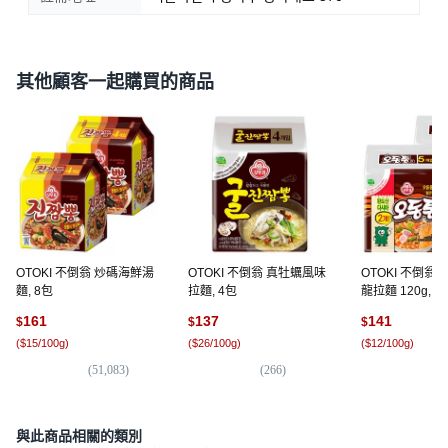
其他顧客一起購買的商品
OTOKI 不倒翁 炒碼海鮮湯
OTOKI 不倒翁 真牡蠣風味
OTOKI 不倒翁
麵, 8包
拉麵, 4包
龍拉麵 120g, 1
161
137
141
$
$
$
(
$15/100g
)
(
$26/100g
)
(
$12/100g
)
(
51,083
)
(
266
)
(
76
與此商品相關的類別