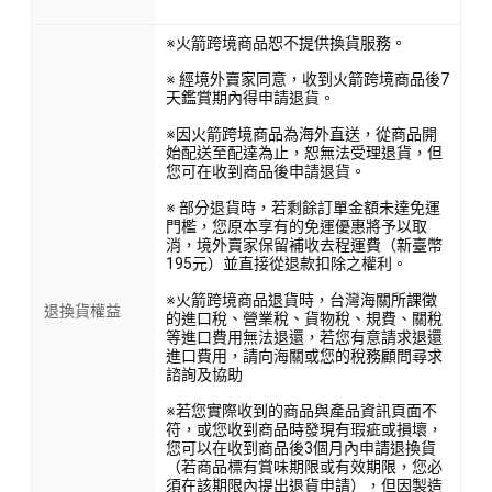
※火箭跨境商品恕不提供換貨服務。
※ 經境外賣家同意，收到火箭跨境商品後7
天鑑賞期內得申請退貨。
※因火箭跨境商品為海外直送，從商品開
始配送至配達為止，恕無法受理退貨，但
您可在收到商品後申請退貨。
※ 部分退貨時，若剩餘訂單金額未達免運
門檻，您原本享有的免運優惠將予以取
消，境外賣家保留補收去程運費（新臺幣
195元）並直接從退款扣除之權利。
※火箭跨境商品退貨時，台灣海關所課徵
退換貨權益
的進口稅、營業稅、貨物稅、規費、關稅
等進口費用無法退還，若您有意請求退還
進口費用，請向海關或您的稅務顧問尋求
諮詢及協助
※若您實際收到的商品與產品資訊頁面不
符，或您收到商品時發現有瑕疵或損壞，
您可以在收到商品後3個月內申請退換貨
（若商品標有賞味期限或有效期限，您必
須在該期限內提出退貨申請），但因製造