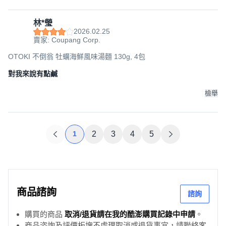
林*瑩
2026.02.25
賣家: Coupang Corp.
OTOKI 不倒翁 牡蠣海鮮風味湯麵 130g, 4包
對我來說有點鹹
檢舉
1
2
3
4
5
商品諮詢
諮詢
購買的商品
取消/退貨請在我的酷澎購買記錄中申請
。
商品咨詢及評價板塊不處理取消或退貨事宜，請聯絡客