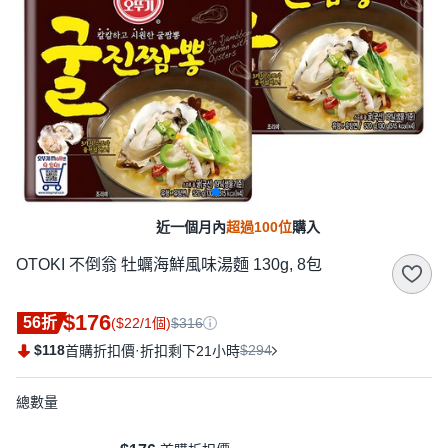
近一個月內
超過100位
購入
OTOKI 不倒翁 牡蠣海鮮風味湯麵 130g, 8包
$176
56折
($22/1個)
$316
$118
·
$294
首購折扣價
折扣剩下21小時
總數量