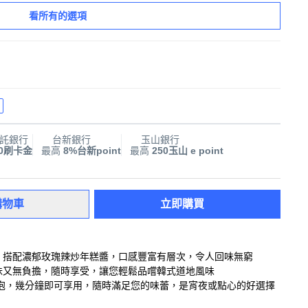
看所有的選項
託銀行
台新銀行
玉山銀行
00刷卡金
最高
8%台新point
最高
250玉山 e point
購物車
立即購買
，搭配濃郁玫瑰辣炒年糕醬，口感豐富有層次，令人回味無窮
美味又無負擔，隨時享受，讓您輕鬆品嚐韓式道地風味
泡，幾分鐘即可享用，隨時滿足您的味蕾，是宵夜或點心的好選擇