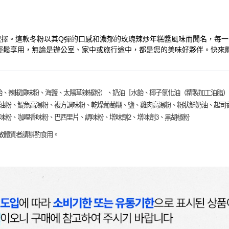
想選擇。這款冬粉以其Q彈的口感和濃郁的玫瑰辣炒年糕醬風味而聞名，每
輕鬆享用，無論是辦公室、家中或旅行途中，都是您的美味好夥伴。快來
飴、辣椒調味粉、海鹽、太陽草辣椒粉）、奶油［水飴、椰子氫化油（精製加工油脂）
奶油粉、鯷魚高湯粉、複方調味粉、乾燥葡萄糊、鹽、雞肉高湯粉、粉狀鮮奶油、起司
味粉、咖哩香味粉、巴西里片、調味粉、增味劑2、增味劑3、黑胡椒粉
敏體質者請斟酌食用。