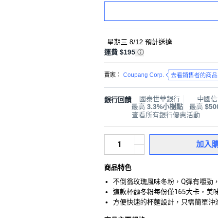
星期三 8/12
預計送達
運費 $195
賣家：
Coupang Corp.
去看銷售者的商品
國泰世華銀行
中國信
銀行回饋
最高
3.3%小樹點
最高
$5
查看所有銀行優惠活動
加入
商品特色
不倒翁玫瑰風味冬粉，Q彈有嚼勁
這款杯麵冬粉每份僅165大卡，
方便快速的杯麵設計，只需簡單沖