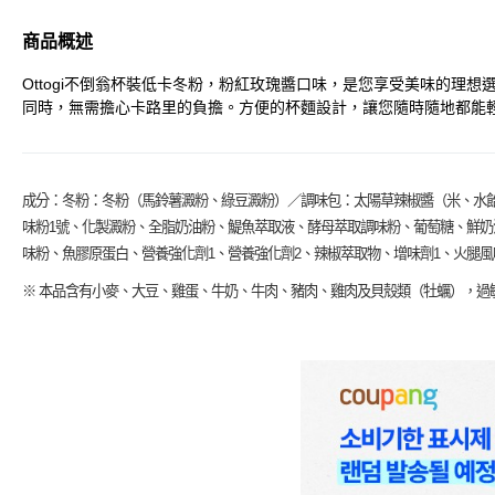
商品概述
Ottogi不倒翁杯裝低卡冬粉，粉紅玫瑰醬口味，是您享受美味的理
同時，無需擔心卡路里的負擔。方便的杯麵設計，讓您隨時隨地都能
成分：冬粉：冬粉（馬鈴薯澱粉、綠豆澱粉）／調味包：太陽草辣椒醬（米、水
味粉1號、化製澱粉、全脂奶油粉、鯷魚萃取液、酵母萃取調味粉、葡萄糖、鮮
味粉、魚膠原蛋白、營養強化劑1、營養強化劑2、辣椒萃取物、增味劑1、火腿風
※ 本品含有小麥、大豆、雞蛋、牛奶、牛肉、豬肉、雞肉及貝殼類（牡蠣），過