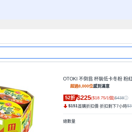
OTOKI 不倒翁 杯裝低卡冬粉 粉
超過8,000位
感到滿意
$225
52折
($18.75/1個)
$438
$151
·
$3
首購折扣價
折扣剩下7小時
總數量