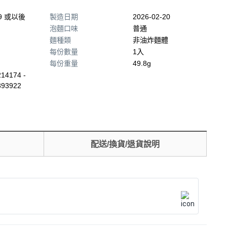
19 或以後
製造日期
2026-02-20
泡麵口味
普通
麵種類
非油炸麵體
每份數量
1入
每份重量
49.8g
14174 -
393922
配送/換貨/退貨說明