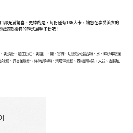
一口都充滿驚喜。更棒的是，每份僅有165大卡，讓您在享受美食的
體驗這款獨特的韓式風味冬粉吧！
、乳清粉、加工奶油、乳糖］、糖、寡糖、切達起司混合粉、水、辣炒年糕風
香味粉、醇香風味粉、洋蔥調味粉、烘培洋蔥粉、辣椒調味醬、大蒜、香腸風