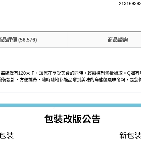
21316939
商品評價
(
56,576
)
商品諮詢
擇。每碗僅有120大卡，讓您在享受美食的同時，輕鬆控制熱量攝取。Q
碗裝設計，方便攜帶，隨時隨地都能品嚐到美味的烏龍麵風味冬粉，是您