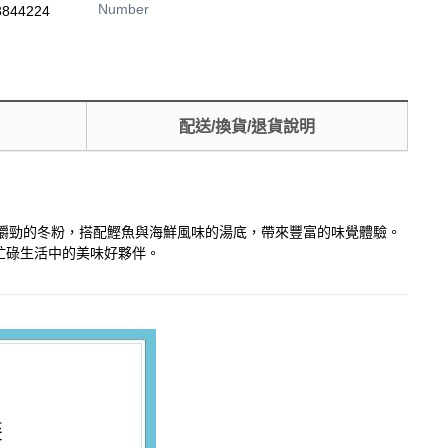
Number
3844224
配送/換貨/退貨說明
彈有嚼勁的冬粉，搭配鰹魚與海鮮風味的湯底，帶來豐富的味覺體驗。
忙碌生活中的美味好夥伴。