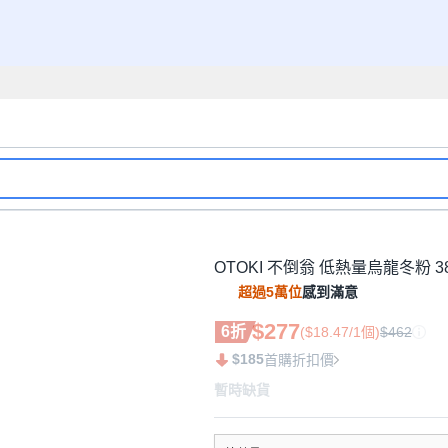
OTOKI 不倒翁 低熱量烏龍冬粉 38.
超過5萬位
感到滿意
$277
6折
($18.47/1個)
$462
$185
首購折扣價
暫時缺貨