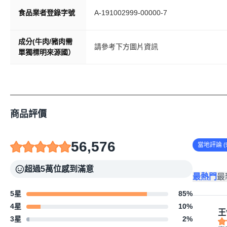
食品業者登錄字號
A-191002999-00000-7
成分(牛肉/豬肉需
請參考下方圖片資訊
單獨標明來源國）
商品評價
56,576
當地評論 (9
超過5萬位感到滿意
最熱門
最
5星
85
%
4星
10
%
王
3星
2
%