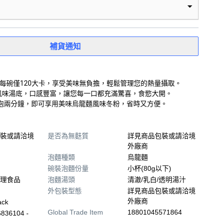
補貨通知
粉，每碗僅120大卡，享受美味無負擔，輕鬆管理您的熱量攝取。
風味湯底，口感豐富，讓您每一口都充滿驚喜，食慾大開。
泡兩分鐘，即可享用美味烏龍麵風味冬粉，省時又方便。
裝或請洽境
是否為無麩質
詳見商品包裝或請洽境
外廠商
泡麵種類
烏龍麵
碗裝泡麵份量
小杯(80g以下)
理食品
泡麵湯頭
清澈/乳白/透明湯汁
外包裝型態
詳見商品包裝或請洽境
外廠商
ack
Global Trade Item
18801045571864
836104 -