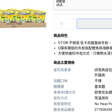
總數量
15入
商品特色
OTOKI 不倒翁 低卡烏龍風味冬
Q彈有嚼勁的冬粉搭配鰹魚與海鮮
方便快速的沖泡方式，只需熱水浸
商品主要規格
是否為素食
詳見商品包
外廠商
泡麵口味
不辣
麵種類
基本麵
食用/料理方式
即食完全調
保存方式
常溫保存
有無發熱包
No Heat P
酷澎商品編號
277606456