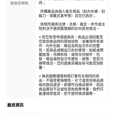
供；
退換貨限制
· 所購產品為個人衛生用品（如內衣褲、刮
鬍刀、穿戴式美甲等）且您已拆封；
· 依照所適用法律、法規、裁定、命令或法
院判決不適用鑑賞期的任何其他情況。
※ 若您有意申請退換貨，商品必須回復至
您收到商品時的原始狀態，並確保所有部
件、內外包裝、贈品及附加文件的完整
性。若商品或贈品已拆封使用、貼紙或標
籤脫落、吊牌拆除、或有任何部件、包
裝、贈品或附加文件遺失、故障、受到污
損等情況，您的退換貨權益有可能受到影
響。
※ 換貨服務僅限與原訂單完全相同的商
品，不接受更換顏色、尺寸或其他商品規
格的換貨請求。即便符合換貨條件，若因
商品庫存不足或有其他商業考量，我們可
能僅接受退貨，恕不提供換貨服務。
廠商資訊