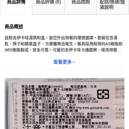
商品詳情
商品評價
(
6
)
商品諮詢
配送/換貨/退
貨說明
商品概述
這款吉伊卡哇湯筷附盒，是您外出用餐的理想選擇。套裝包含湯
匙、筷子和精美盒子，方便攜帶且衛生。餐具採用耐用的AS樹脂和
ABS樹脂製成，安全可靠。可愛的吉伊卡哇卡通圖案，增添用餐樂
趣，特別適合兒童和卡通愛好者。盒子尺寸約為19.1X4.8X1.8cm，
筷子和湯匙長約18cm，輕巧便攜。藍色的外殼設計，時尚美觀，讓
查看更多
您隨時隨地享受美味佳餚。