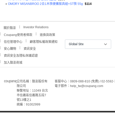
•
OMORY MISANBROO 2合1木筷便攜餐具組+ST筷 55g
$114
Investor Relations
關於酷澎
Coupang使用者條款
退換貨政策
信任管理中心
顧客隱私權政策通知
Global Site
安心購物
資訊安全
資訊安全及隱私保護認證
加入酷澎商城
公司名稱：酷澎股份有
客服中心：0809-088-810 (免費) / 02-5592-
限公司
電子郵件：help_tw@coupang.com
聯繫地址：11049 台北
市信義區信義路五段7
號13樓之1
統編：91002999
4
©Coupang Taiwan Co., Ltd. 保留所有權利。