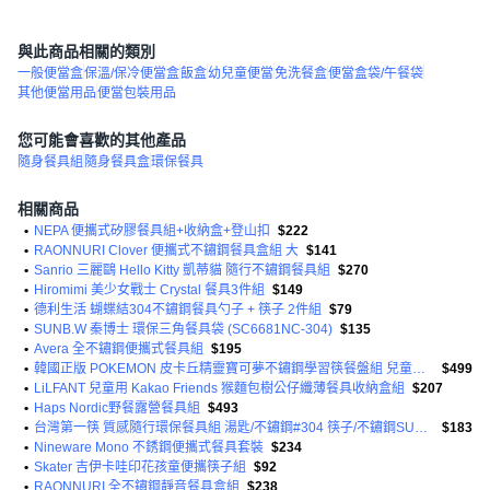
與此商品相關的類別
一般便當盒
保溫/保冷便當盒
飯盒
幼兒童便當
免洗餐盒
便當盒袋/午餐袋
其他便當用品
便當包裝用品
您可能會喜歡的其他產品
隨身餐具組
隨身餐具盒
環保餐具
相關商品
•
NEPA 便攜式矽膠餐具組+收納盒+登山扣
$222
•
RAONNURI Clover 便攜式不鏽鋼餐具盒組 大
$141
•
Sanrio 三麗鷗 Hello Kitty 凱蒂貓 隨行不鏽鋼餐具組
$270
•
Hiromimi 美少女戰士 Crystal 餐具3件組
$149
•
德利生活 蝴蝶結304不鏽鋼餐具勺子 + 筷子 2件組
$79
•
SUNB.W 秦博士 環保三角餐具袋 (SC6681NC-304)
$135
•
Avera 全不鏽鋼便攜式餐具組
$195
•
韓國正版 POKEMON 皮卡丘精靈寶可夢不鏽鋼學習筷餐盤組 兒童餐具 左右手適用 可換造型
$499
•
LiLFANT 兒童用 Kakao Friends 猴麵包樹公仔纖薄餐具收納盒組
$207
•
Haps Nordic野餐露營餐具組
$493
•
台灣第一筷 質感隨行環保餐具組 湯匙/不鏽鋼#304 筷子/不鏽鋼SUS#316 + SPS食品級樹脂 餐具盒:PP
$183
•
Nineware Mono 不銹鋼便攜式餐具套裝
$234
•
Skater 吉伊卡哇印花孩童便攜筷子組
$92
•
RAONNURI 全不鏽鋼靜音餐具盒組
$238