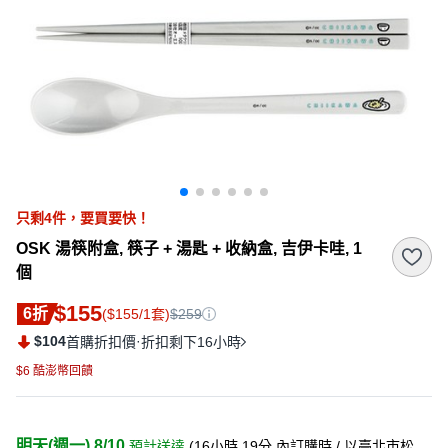
只剩
4
件，
要買要快！
OSK 湯筷附盒, 筷子 + 湯匙 + 收納盒, 吉伊卡哇, 1
個
$155
6折
($155/1套)
$259
$104
·
首購折扣價
折扣剩下16小時
$6 酷澎幣回饋
明天(週一) 8/10
預計送達
(
16小時 19分
內訂購時
/ 以臺北市松