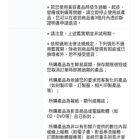
※ 若您使用美容產品時發生過敏、起疹、
發癢或刺痛等問題，請立即停止使用該產
品，您可以在收到商品後3個月內憑診斷
證明書申請退貨。
※ 請注意，上述鑑賞期並非試用期。
※ 依照適用法律法規規定，下列情形不適
用鑑賞期，除收到商品時發現有瑕疵或已
損壞者外，恕不接受退貨：
· 所購產品為生鮮易腐類、保存期限很短或
您取消訂單時即將過期的產品；
· 所購產品為依據您的要求而客製化的產品
（如刻製印章、訂製服、相片印製產品
等）；
· 所購產品為報紙、期刊或雜誌；
· 所購產品為影音商品或電腦軟體（如
CD、DVD等）且已拆封；
· 所購產品為非以有形媒介提供的數位內容
或線上服務（如電子書、影音串流服務、
訂閱制軟體服務等）並經您事先同意才提