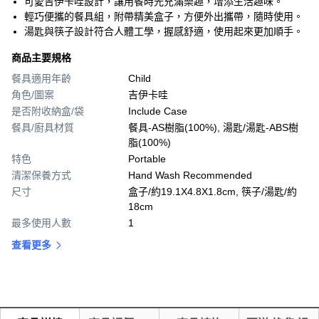
可愛吉伊卡哇設計，讓用餐時光充滿樂趣，增添生活趣味。
輕巧便攜的餐具組，附帶精美盒子，方便外出攜帶，隨時使用。
湯匙與筷子設計符合人體工學，握感舒適，使用起來更加順手。
商品主要規格
餐具適用年齡
Child
角色/圖案
吉伊卡哇
是否附收納盒/袋
Include Case
餐具/廚具材質
餐具-AS樹脂(100%), 湯匙/湯匙-ABS樹
脂(100%)
特色
Portable
清潔保養方式
Hand Wash Recommended
尺寸
盒子/約19.1X4.8X1.8cm, 筷子/湯匙/約
18cm
最多使用人數
1
查看更多