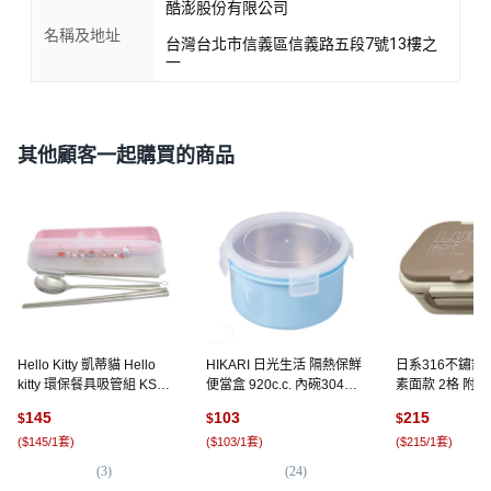
酷澎股份有限公司
名稱及地址
台灣台北市信義區信義路五段7號13樓之
一
其他顧客一起購買的商品
Hello Kitty 凱蒂貓 Hello
HIKARI 日光生活 隔熱保鮮
日系316不鏽鋼
kitty 環保餐具吸管組 KS-
便當盒 920c.c. 內碗304不
素面款 2格 附餐
7210KA, 湯匙 + 筷子 + 吸
鏽鋼, 藍色, 1個
袋, 1套, 卡其色
145
103
215
$
$
$
管 + 清潔刷 + 餐盒, 不鏽鋼
(
$145/1套
)
(
$103/1套
)
(
$215/1套
)
銀色 + 粉色 + 透明色, 1組
(
3
)
(
24
)
(
2
)