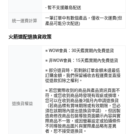
- 暫不支援離島配送
一筆訂單中有數個產品，僅收一次運費(但
統一運費計算
產品可能分次配送)
火箭速配退換貨政策
※ WOW會員：30天鑑賞期內免費退貨
※ 非WOW會員：15天鑑賞期內免費退貨
※ 部分退貨時，若剩餘訂單金額未達最低
訂購金額，我們保留補收去程運費並直接
從退款扣除之權利。
※ 若您實際收到的商品與產品資訊頁面不
符，或您收到商品時發現有瑕疵或損壞，
您可以在收到商品後3個月內申請退換貨
退換貨權益
（若商品標有賞味期限或有效期限，您必
須在該期限內提出退換貨申請），但因製
造商修改商品包裝導致頁面顯示內容與實
際商品不一致，或因螢幕設定或拍攝條件
不同導致商品圖片與實際產品略有差異
者，恕不接受退換貨。