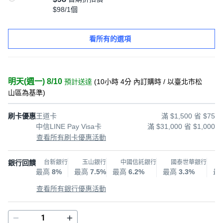
$98/1個
看所有的選項
明天(週一) 8/10
預計送達
(
10小時 4分
內訂購時
/ 以臺北市松
山區為基準
)
刷卡優惠
王道卡
滿 $1,500 省 $75
中信LINE Pay Visa卡
滿 $31,000 省 $1,000
查看所有刷卡優惠活動
銀行回饋
台新銀行
玉山銀行
中國信託銀行
國泰世華銀行
最高
8%
最高
7.5%
最高
6.2%
最高
3.3%
最
查看所有銀行優惠活動