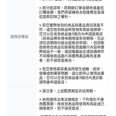
※ 部分退貨時，若剩餘訂單金額未達最低
訂購金額，我們保留補收去程運費並直接
從退款扣除之權利。
※ 若您實際收到的商品與產品資訊頁面不
符，或您收到商品時發現有瑕疵或損壞，
您可以在收到商品後3個月內申請退換貨
退換貨權益
（若商品標有賞味期限或有效期限，您必
須在該期限內提出退換貨申請），但因製
造商修改商品包裝導致頁面顯示內容與實
際商品不一致，或因螢幕設定或拍攝條件
不同導致商品圖片與實際產品略有差異
者，恕不接受退換貨。
※ 若您使用美容產品時發生過敏、起疹、
發癢或刺痛等問題，請立即停止使用該產
品，您可以在收到商品後3個月內憑診斷
證明書申請退貨。
※ 請注意，上述鑑賞期並非試用期。
※ 依照適用法律法規規定，下列情形不適
用鑑賞期，除收到商品時發現有瑕疵或已
損壞者外，恕不接受退貨：