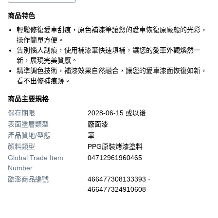
商品特色
輕鬆修復愛車刮痕，原色補漆筆讓您的愛車恢復原廠般的光彩，
操作簡單方便。
告別惱人刮痕，使用補漆筆快速填補，讓您的愛車外觀煥然一
新，展現完美質感。
精準調色技術，補漆效果自然融合，讓您的愛車漆面恢復如新，
看不出修補痕跡。
商品主要規格
保存期限
2028-06-15 或以後
表面塗層類型
廠面漆
產品質地/型態
筆
顏料類型
PPG原裝烤漆塗料
Global Trade Item
04712961960465
Number
酷澎商品編號
466477308133393 -
466477324910608