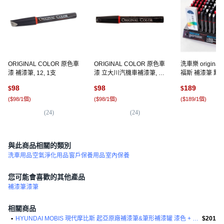
ORIGINAL COLOR 原色車
ORIGINAL COLOR 原色車
洗車樂 original 
漆 補漆筆, 12, 1支
漆 立大川汽機車補漆筆, 2,
福斯 補漆筆 點漆筆
1支
點師傅 通用2號
98
98
189
$
$
$
(
$98/1個
)
(
$98/1個
)
(
$189/1個
)
(
24
)
(
24
)
(
1
)
與此商品相關的類別
洗車用品
空氣淨化用品
窗戶保養用品
室內保養
您可能會喜歡的其他產品
補漆筆
漆筆
相關商品
•
HYUNDAI MOBIS 現代摩比斯 起亞原廠補漆筆&筆形補漆罐 漆色 + 透明組合
$201