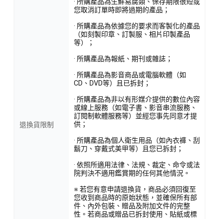
· 所購產品為生鮮易腐類、保存期限很短或
您取消訂單時即將過期的產品；
· 所購產品為依據您的要求而客製化的產品
（如刻製印章、訂製服、相片印製產品
等）；
· 所購產品為報紙、期刊或雜誌；
· 所購產品為影音商品或電腦軟體（如
CD、DVD等）且已拆封；
· 所購產品為非以有形媒介提供的數位內容
或線上服務（如電子書、影音串流服務、
訂閱制軟體服務等）並經您事先同意才提
供；
退換貨限制
· 所購產品為個人衛生用品（如內衣褲、刮
鬍刀、穿戴式美甲等）且您已拆封；
· 依照所適用法律、法規、裁定、命令或法
院判決不適用鑑賞期的任何其他情況。
※ 若您有意申請退換貨，商品必須回復至
您收到商品時的原始狀態，並確保所有部
件、內外包裝、贈品及附加文件的完整
性。若商品或贈品已拆封使用、貼紙或標