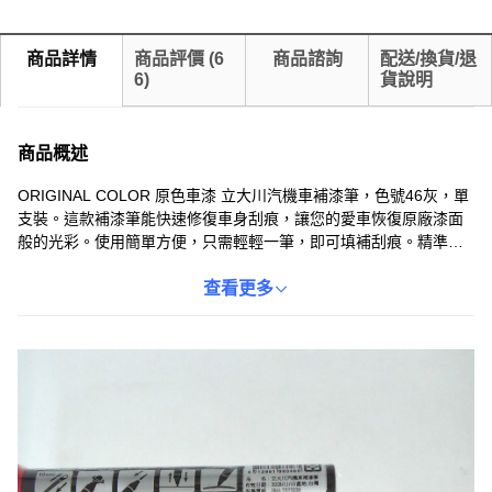
商品詳情
商品評價
(
6
商品諮詢
配送/換貨/退
6
)
貨說明
商品概述
ORIGINAL COLOR 原色車漆 立大川汽機車補漆筆，色號46灰，單
支裝。這款補漆筆能快速修復車身刮痕，讓您的愛車恢復原廠漆面
般的光彩。使用簡單方便，只需輕輕一筆，即可填補刮痕。精準調
色，確保與原車漆顏色完美匹配，修復後不易察覺。適用於各種汽
機車，是您日常維護愛車的理想選擇。讓您的愛車隨時保持最佳狀
查看更多
態，展現完美外觀。