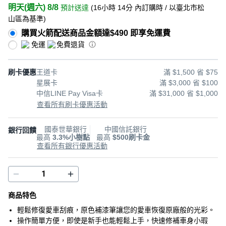
明天(週六) 8/8
預計送達
(
16小時 14分
內訂購時
/ 以臺北市松
山區為基準
)
購買火箭配送商品金額達$490 即享免運費
免運
免費退貨
刷卡優惠
王道卡
滿 $1,500 省 $75
星展卡
滿 $3,000 省 $100
中信LINE Pay Visa卡
滿 $31,000 省 $1,000
查看所有刷卡優惠活動
國泰世華銀行
中國信託銀行
銀行回饋
最高
3.3%小樹點
最高
$500刷卡金
查看所有銀行優惠活動
商品特色
輕鬆修復愛車刮痕，原色補漆筆讓您的愛車恢復原廠般的光彩。
操作簡單方便，即使是新手也能輕鬆上手，快速修補車身小瑕