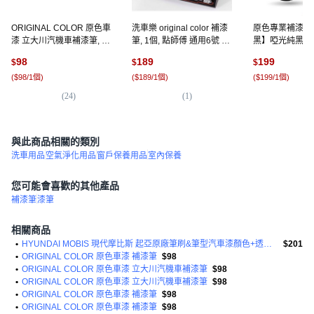
ORIGINAL COLOR 原色車
洗車樂 original color 補漆
原色專業補漆筆
漆 立大川汽機車補漆筆, 2,
筆, 1個, 點師傅 通用6號 白
黑】啞光純黑 修
1支
色底漆
漆修復 點漆筆 烤
98
189
199
$
$
$
個
(
$98/1個
)
(
$189/1個
)
(
$199/1個
)
(
24
)
(
1
)
(
3
)
與此商品相關的類別
洗車用品
空氣淨化用品
窗戶保養用品
室內保養
您可能會喜歡的其他產品
補漆筆
漆筆
相關商品
•
HYUNDAI MOBIS 現代摩比斯 起亞原廠筆刷&筆型汽車漆顏色+透明套組
$201
•
ORIGINAL COLOR 原色車漆 補漆筆
$98
•
ORIGINAL COLOR 原色車漆 立大川汽機車補漆筆
$98
•
ORIGINAL COLOR 原色車漆 立大川汽機車補漆筆
$98
•
ORIGINAL COLOR 原色車漆 補漆筆
$98
•
ORIGINAL COLOR 原色車漆 補漆筆
$98