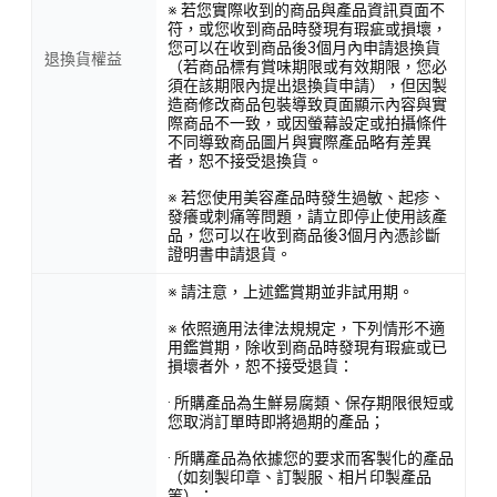
※ 若您實際收到的商品與產品資訊頁面不
符，或您收到商品時發現有瑕疵或損壞，
您可以在收到商品後3個月內申請退換貨
退換貨權益
（若商品標有賞味期限或有效期限，您必
須在該期限內提出退換貨申請），但因製
造商修改商品包裝導致頁面顯示內容與實
際商品不一致，或因螢幕設定或拍攝條件
不同導致商品圖片與實際產品略有差異
者，恕不接受退換貨。
※ 若您使用美容產品時發生過敏、起疹、
發癢或刺痛等問題，請立即停止使用該產
品，您可以在收到商品後3個月內憑診斷
證明書申請退貨。
※ 請注意，上述鑑賞期並非試用期。
※ 依照適用法律法規規定，下列情形不適
用鑑賞期，除收到商品時發現有瑕疵或已
損壞者外，恕不接受退貨：
· 所購產品為生鮮易腐類、保存期限很短或
您取消訂單時即將過期的產品；
· 所購產品為依據您的要求而客製化的產品
（如刻製印章、訂製服、相片印製產品
等）；