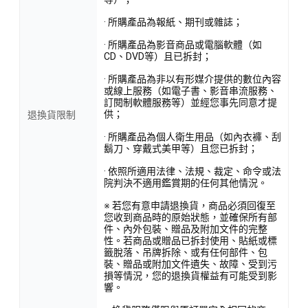
· 所購產品為報紙、期刊或雜誌；
· 所購產品為影音商品或電腦軟體（如
CD、DVD等）且已拆封；
· 所購產品為非以有形媒介提供的數位內容
或線上服務（如電子書、影音串流服務、
訂閱制軟體服務等）並經您事先同意才提
供；
退換貨限制
· 所購產品為個人衛生用品（如內衣褲、刮
鬍刀、穿戴式美甲等）且您已拆封；
· 依照所適用法律、法規、裁定、命令或法
院判決不適用鑑賞期的任何其他情況。
※ 若您有意申請退換貨，商品必須回復至
您收到商品時的原始狀態，並確保所有部
件、內外包裝、贈品及附加文件的完整
性。若商品或贈品已拆封使用、貼紙或標
籤脫落、吊牌拆除、或有任何部件、包
裝、贈品或附加文件遺失、故障、受到污
損等情況，您的退換貨權益有可能受到影
響。