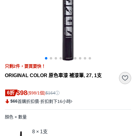
只剩
2
件，
要買要快！
ORIGINAL COLOR 原色車漆 補漆筆, 27, 1支
$98
6折
($98/1個)
$164
$66
·
首購折扣價
折扣剩下16小時
顏色 × 數量
8 × 1支