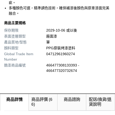
疵。
多種顏色可選，精準調色技術，確保補漆後顏色與原車漆面完美
融合。
商品主要規格
保存期限
2029-10-06 或以後
表面塗層類型
廠面漆
產品質地/型態
筆
顏料類型
PPG原裝烤漆塗料
Global Trade Item
04712961960274
Number
酷澎商品編號
466477308133393 -
466477320732674
商品詳情
商品評價
(
6
商品諮詢
配送/換貨/退
6
)
貨說明