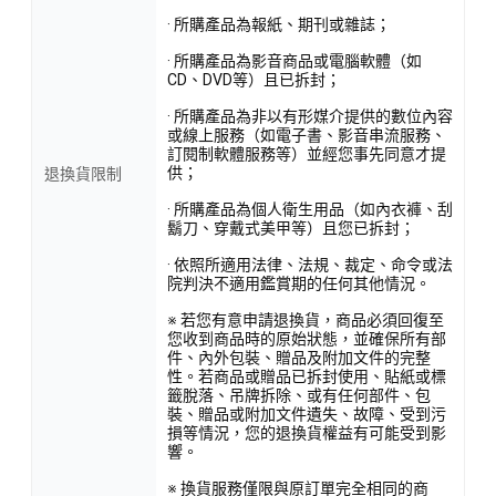
· 所購產品為報紙、期刊或雜誌；
· 所購產品為影音商品或電腦軟體（如
CD、DVD等）且已拆封；
· 所購產品為非以有形媒介提供的數位內容
或線上服務（如電子書、影音串流服務、
訂閱制軟體服務等）並經您事先同意才提
供；
退換貨限制
· 所購產品為個人衛生用品（如內衣褲、刮
鬍刀、穿戴式美甲等）且您已拆封；
· 依照所適用法律、法規、裁定、命令或法
院判決不適用鑑賞期的任何其他情況。
※ 若您有意申請退換貨，商品必須回復至
您收到商品時的原始狀態，並確保所有部
件、內外包裝、贈品及附加文件的完整
性。若商品或贈品已拆封使用、貼紙或標
籤脫落、吊牌拆除、或有任何部件、包
裝、贈品或附加文件遺失、故障、受到污
損等情況，您的退換貨權益有可能受到影
響。
※ 換貨服務僅限與原訂單完全相同的商