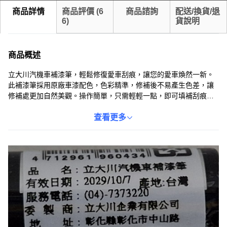
商品詳情
商品評價
(
6
商品諮詢
配送/換貨/退
6
)
貨說明
商品概述
立大川汽機車補漆筆，輕鬆修復愛車刮痕，讓您的愛車煥然一新。
此補漆筆採用原廠車漆配色，色彩精準，修補後不易產生色差，讓
修補處更加自然美觀。操作簡單，只需輕輕一點，即可填補刮痕，
告別惱人的小瑕疵。無論是汽車還是機車，都能使用此補漆筆進行
修補，方便快捷。每支補漆筆皆經過嚴格品質檢驗，確保產品品質
查看更多
優良，讓您安心使用。