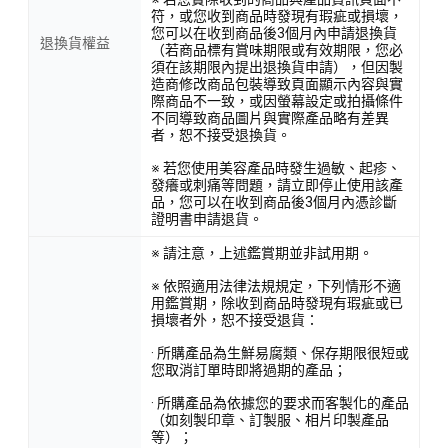
符，或您收到商品時發現有瑕疵或損壞，
您可以在收到商品後3個月內申請退換貨
退換貨權益
（若商品標有賞味期限或有效期限，您必
須在該期限內提出退換貨申請），但因製
造商修改商品包裝導致頁面顯示內容與實
際商品不一致，或因螢幕設定或拍攝條件
不同導致商品圖片與實際產品略有差異
者，恕不接受退換貨。
※ 若您使用美容產品時發生過敏、起疹、
發癢或刺痛等問題，請立即停止使用該產
品，您可以在收到商品後3個月內憑診斷
證明書申請退貨。
※ 請注意，上述鑑賞期並非試用期。
※ 依照適用法律法規規定，下列情形不適
用鑑賞期，除收到商品時發現有瑕疵或已
損壞者外，恕不接受退貨：
· 所購產品為生鮮易腐類、保存期限很短或
您取消訂單時即將過期的產品；
· 所購產品為依據您的要求而客製化的產品
（如刻製印章、訂製服、相片印製產品
等）；