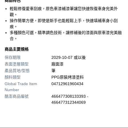
商品特色
輕鬆修復愛車刮痕，原色車漆補漆筆讓您快速恢復車身完美外
觀。
操作簡單方便，即使是新手也能輕鬆上手，快速填補車身小刮
痕。
多種顏色可選，精準調色技術，讓修補後的漆面與原車漆完美融
合。
商品主要規格
保存期限
2029-10-07 或以後
表面塗層類型
廠面漆
產品質地/型態
筆
顏料類型
PPG原裝烤漆塗料
Global Trade Item
04712961960434
Number
酷澎商品編號
466477308133393 -
466477312344069