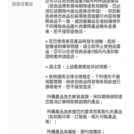
您可以在收到商品後3個月內申請退換貨
退換貨權益
（若商品標有賞味期限或有效期限，您必
須在該期限內提出退換貨申請），但因製
造商修改商品包裝導致頁面顯示內容與實
際商品不一致，或因螢幕設定或拍攝條件
不同導致商品圖片與實際產品略有差異
者，恕不接受退換貨。
※ 若您使用美容產品時發生過敏、起疹、
發癢或刺痛等問題，請立即停止使用該產
品，您可以在收到商品後3個月內憑診斷
證明書申請退貨。
※ 請注意，上述鑑賞期並非試用期。
※ 依照適用法律法規規定，下列情形不適
用鑑賞期，除收到商品時發現有瑕疵或已
損壞者外，恕不接受退貨：
· 所購產品為生鮮易腐類、保存期限很短或
您取消訂單時即將過期的產品；
· 所購產品為依據您的要求而客製化的產品
（如刻製印章、訂製服、相片印製產品
等）；
· 所購產品為報紙、期刊或雜誌；