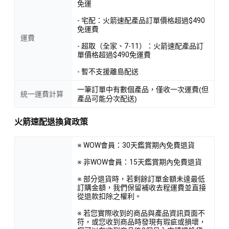
免運
- 宅配：火箭速配產品訂單價格超過$490
免運費
運費
- 超取（全家、7-11）：火箭速配產品訂
單價格超過$490免運費
- 暫不支援離島配送
一筆訂單中有數個產品，僅收一次運費(但
統一運費計算
產品可能分次配送)
火箭速配退換貨政策
※ WOW會員：30天鑑賞期內免費退貨
※ 非WOW會員：15天鑑賞期內免費退貨
※ 部分退貨時，若剩餘訂單金額未達最低
訂購金額，我們保留補收去程運費並直接
從退款扣除之權利。
※ 若您實際收到的商品與產品資訊頁面不
符，或您收到商品時發現有瑕疵或損壞，