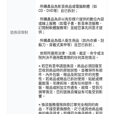
· 所購產品為影音商品或電腦軟體（如
CD、DVD等）且已拆封；
· 所購產品為非以有形媒介提供的數位內容
或線上服務（如電子書、影音串流服務、
訂閱制軟體服務等）並經您事先同意才提
供；
退換貨限制
· 所購產品為個人衛生用品（如內衣褲、刮
鬍刀、穿戴式美甲等）且您已拆封；
· 依照所適用法律、法規、裁定、命令或法
院判決不適用鑑賞期的任何其他情況。
※ 若您有意申請退換貨，商品必須回復至
您收到商品時的原始狀態，並確保所有部
件、內外包裝、贈品及附加文件的完整
性。若商品或贈品已拆封使用、貼紙或標
籤脫落、吊牌拆除、或有任何部件、包
裝、贈品或附加文件遺失、故障、受到污
損等情況，您的退換貨權益有可能受到影
響。
※ 換貨服務僅限與原訂單完全相同的商
品，不接受更換顏色、尺寸或其他商品規
格的換貨請求。即便符合換貨條件，若因