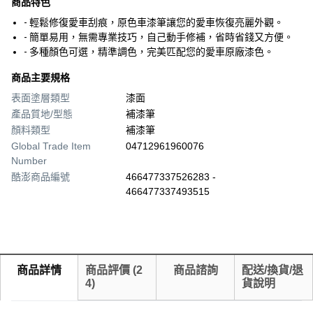
商品特色
- 輕鬆修復愛車刮痕，原色車漆筆讓您的愛車恢復亮麗外觀。
- 簡單易用，無需專業技巧，自己動手修補，省時省錢又方便。
- 多種顏色可選，精準調色，完美匹配您的愛車原廠漆色。
商品主要規格
表面塗層類型
漆面
產品質地/型態
補漆筆
顏料類型
補漆筆
Global Trade Item
04712961960076
Number
酷澎商品編號
466477337526283 -
466477337493515
商品詳情
商品評價
(
2
商品諮詢
配送/換貨/退
4
)
貨說明