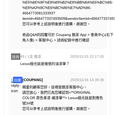
%E5%8E%9F%E8%89%B2%E8%BB%8A%E6%BC%86-
%E8%A3%9C%E6%BC%86%E7%AD%86-
466477308133393?
itemId=466477337493509&vendorItemId=4664773
您可以參考上述說明後進行選購，謝謝您。
商品Q&A的回覆可於 Coupang 酷澎 App > 會員中心(右下
角人像) > 客服中心 > 諮詢紀錄中進行確認
49 | 1支 酷澎
2025/11/15 22:17:05
諮詢
Lexus極光鈦是幾號的油漆筆？
[COUPANG]
2025/11/16 14:39:30
回覆
親愛的顧客您好，這裡是酷澎客服中心，
請您放心，我們已為您確認到<**ORIGINAL
COLOR 原色車漆 補漆筆**> Lexus極光鈦是對應色
號34號
您可以參考上述說明後進行選購，謝謝您。