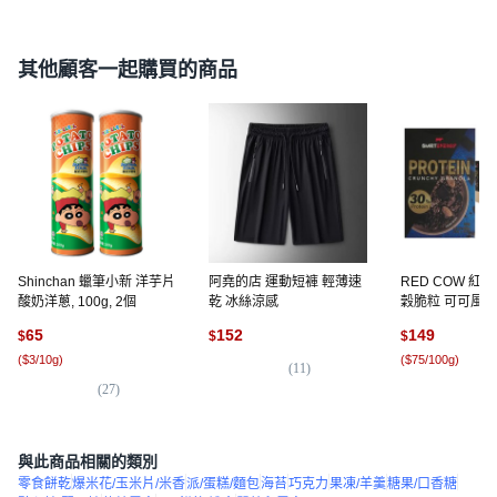
其他顧客一起購買的商品
Shinchan 蠟筆小新 洋芋片
阿堯的店 運動短褲 輕薄速
RED COW 紅牛
酸奶洋蔥, 100g, 2個
乾 冰絲涼感
穀脆粒 可可風味, 2
包
65
152
149
$
$
$
(
$3/10g
)
(
$75/100g
)
(
11
)
(
27
)
(
3
與此商品相關的類別
零食餅乾
爆米花/玉米片/米香
派/蛋糕/麵包
海苔
巧克力
果凍/羊羹
糖果/口香糖