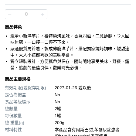
商品特色
蠟筆小新洋芋片，獨特燒烤風味，香氣四溢，口感酥脆，令人回
味無窮，一口接一口停不下來。
嚴選優質馬鈴薯，製成薄脆洋芋片，搭配獨家燒烤調味，鹹甜適
中，大人小孩都喜歡的美味零食。
獨立罐裝設計，方便攜帶與保存，隨時隨地享受美味，野餐、露
營、追劇的最佳良伴，歡樂時光必備。
商品主要規格
有效期限(或保存期限)
2027-01-26 或以後
是否為禮盒
No
食品等級標示
No
總數量
2罐
每份數量
1罐
總 重量(g)
200g
材料特性
本產品含有阿斯巴甜,苯酮尿症患者