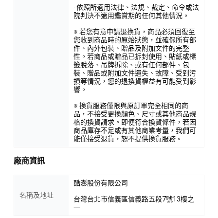
· 依照所適用法律、法規、裁定、命令或法
院判決不適用鑑賞期的任何其他情況。
※ 若您有意申請退換貨，商品必須回復至
您收到商品時的原始狀態，並確保所有部
件、內外包裝、贈品及附加文件的完整
性。若商品或贈品已拆封使用、貼紙或標
籤脫落、吊牌拆除、或有任何部件、包
裝、贈品或附加文件遺失、故障、受到污
損等情況，您的退換貨權益有可能受到影
響。
※ 換貨服務僅限與原訂單完全相同的商
品，不接受更換顏色、尺寸或其他商品規
格的換貨請求。即便符合換貨條件，若因
商品庫存不足或有其他商業考量，我們可
能僅接受退貨，恕不提供換貨服務。
廠商資訊
酷澎股份有限公司
名稱及地址
台灣台北市信義區信義路五段7號13樓之
一