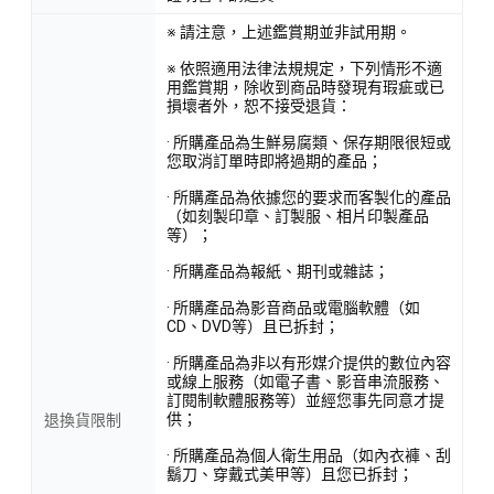
※ 請注意，上述鑑賞期並非試用期。
※ 依照適用法律法規規定，下列情形不適
用鑑賞期，除收到商品時發現有瑕疵或已
損壞者外，恕不接受退貨：
· 所購產品為生鮮易腐類、保存期限很短或
您取消訂單時即將過期的產品；
· 所購產品為依據您的要求而客製化的產品
（如刻製印章、訂製服、相片印製產品
等）；
· 所購產品為報紙、期刊或雜誌；
· 所購產品為影音商品或電腦軟體（如
CD、DVD等）且已拆封；
· 所購產品為非以有形媒介提供的數位內容
或線上服務（如電子書、影音串流服務、
訂閱制軟體服務等）並經您事先同意才提
供；
退換貨限制
· 所購產品為個人衛生用品（如內衣褲、刮
鬍刀、穿戴式美甲等）且您已拆封；