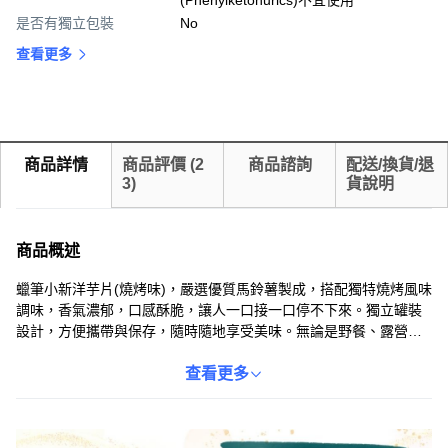
(Phenylketonurics)不宜使用
是否有獨立包裝
No
查看更多
商品詳情
商品評價
(
2
商品諮詢
配送/換貨/退
3
)
貨說明
商品概述
蠟筆小新洋芋片(燒烤味)，嚴選優質馬鈴薯製成，搭配獨特燒烤風味
調味，香氣濃郁，口感酥脆，讓人一口接一口停不下來。獨立罐裝
設計，方便攜帶與保存，隨時隨地享受美味。無論是野餐、露營、
追劇，都是最佳良伴，更是歡樂時光必備的美味零食，不添加人工
色素及防腐劑，讓您安心享用。
查看更多