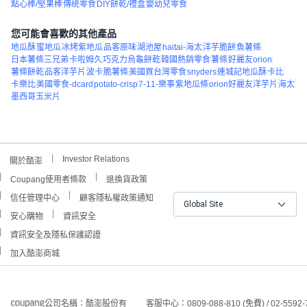
點心棒/堅果棒
傳統零食
DIY餅乾/禮盒
嬰幼兒零食
您可能會喜歡的其他產品
地瓜酥
蜜地瓜
冰烤紫地瓜
品客原味
湖池屋
haitai-海太
洋芋脆餅
魚薯條
日本薯條三兄弟
卡啦姆久
巧克力烏龜餅乾
韓國熱銷零食
薯條
好麗友orion
薯條餅乾
品客洋芋片
波卡
脆薯條
美國買台灣零食
snyders
連城記地瓜酥
卡比
卡樂比
美國零食-dcard
potato-crisp
7-11-樂事
紫地瓜條
orion好麗友洋芋片
海太
墨西哥玉米片
Investor Relations
關於酷澎
Coupang使用者條款
退換貨政策
信任管理中心
顧客隱私權政策通知
Global Site
安心購物
資訊安全
資訊安全及隱私保護認證
加入酷澎商城
公司名稱：酷澎股份有
客服中心：0809-088-810 (免費) / 02-5592-