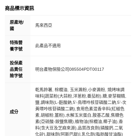
商品標示資訊
原產地/
馬來西亞
國
特殊營
此產品不適用
養字號
投保產
品責任
明台產物保險公司085504PDT00117
險字號
乾馬鈴薯, 棕櫚油, 玉米澱粉,小麥澱粉, 燒烤味調
味料[蔬菜粉(大蒜粉,洋蔥粉,番茄粉),糖,麥芽糊精,
鹽,調味劑(L-麩酸鈉,5’-鳥嘌呤核苷磷酸二鈉,5’-次
黃嘌呤核苷磷酸二鈉),食用色素混香辛料(紅椒色
成分
素,胡椒粉,薑粉),水解玉米蛋白,胺基乙酸,焦糖色
素(亞硫酸-銨鹽焦糖),植物油(棕櫚油,椰子油),香
料(含大豆及芝麻來源),品質改良劑(磷酸鈣,二氧
化矽),甜味劑(阿斯巴甜)],乳化劑(脂肪酸甘油酯)