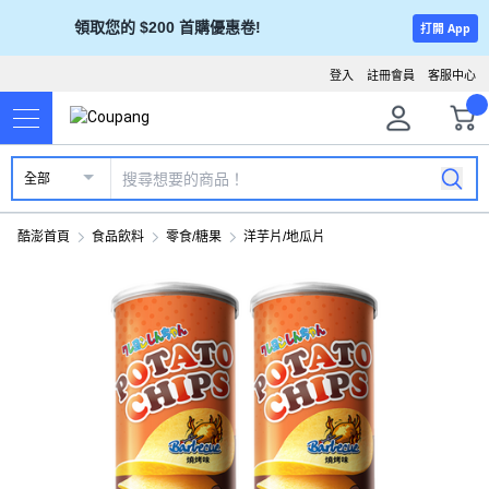
領取您的 $200 首購優惠卷!
打開 App
登入
註冊會員
客服中心
全部
酷澎首頁
食品飲料
零食/糖果
洋芋片/地瓜片