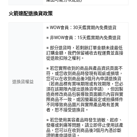
火箭速配退換貨政策
※ WOW會員：30天鑑賞期內免費退貨
※ 非WOW會員：15天鑑賞期內免費退貨
※ 部分退貨時，若剩餘訂單金額未達最低
訂購金額，我們保留補收去程運費並直接
從退款扣除之權利。
※ 若您實際收到的商品與產品資訊頁面不
符，或您收到商品時發現有瑕疵或損壞，
您可以在收到商品後3個月內申請退換貨
退換貨權益
（若商品標有賞味期限或有效期限，您必
須在該期限內提出退換貨申請），但因製
造商修改商品包裝導致頁面顯示內容與實
際商品不一致，或因螢幕設定或拍攝條件
不同導致商品圖片與實際產品略有差異
者，恕不接受退換貨。
※ 若您使用美容產品時發生過敏、起疹、
發癢或刺痛等問題，請立即停止使用該產
品，您可以在收到商品後3個月內憑診斷
證明書申請退貨。