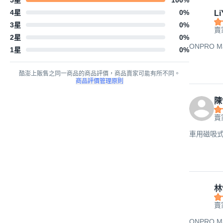
4星
0
%
Li
3星
0
%
賣
2星
0
%
ONPRO Ma
1星
0
%
酷澎上販售之同一商品的商品評價，商品賣家可能有所不同。
商品評價管理原則
陳
賣
車用磁吸式無
林
賣
ONPRO Ma