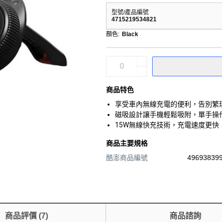
型號/產品編號
4715219534821
顏色
:
Black
商品特色
享受車內無線充電的便利，告別繁
磁吸設計讓手機輕鬆吸附，單手操
15W無線快充技術，充電速度更
商品主要規格
酷澎商品編號
496938399
商品評價
(
7
)
商品諮詢