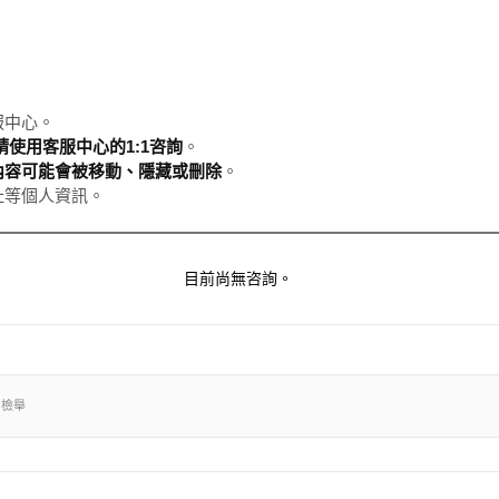
服中心。
使用客服中心的1:1咨詢
。
內容可能會被移動、隱藏或刪除
。
址等個人資訊。
目前尚無咨詢。
出檢舉